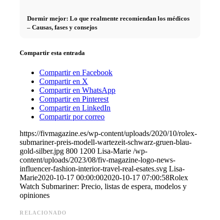
Dormir mejor: Lo que realmente recomiendan los médicos
– Causas, fases y consejos
Compartir esta entrada
Compartir en Facebook
Compartir en X
Compartir en WhatsApp
Compartir en Pinterest
Compartir en LinkedIn
Compartir por correo
https://fivmagazine.es/wp-content/uploads/2020/10/rolex-
submariner-preis-modell-wartezeit-schwarz-gruen-blau-
gold-silber.jpg
800
1200
Lisa-Marie
/wp-
content/uploads/2023/08/fiv-magazine-logo-news-
influencer-fashion-interior-travel-real-esates.svg
Lisa-
Marie
2020-10-17 00:00:00
2020-10-17 07:00:58
Rolex
Watch Submariner: Precio, listas de espera, modelos y
opiniones
RELACIONADO