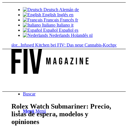
Deutsch
Alemán
de
English
Inglés
en
Français
Francés
fr
Italiano
Italiano
it
Español
Español
es
Nederlands
Holandés
nl
alor...
Infused Kitchen bei FIV: Das neue Cannabis-Kochportal
Bebidas 
Buscar
Rolex Watch Submariner: Precio,
Menú
Menú
listas de espera, modelos y
opiniones