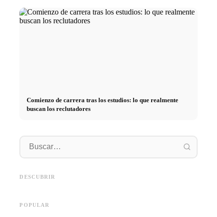
Comienzo de carrera tras los estudios: lo que realmente
buscan los reclutadores
Práctica profesional en
empresas de primer nivel:
Financiar los estudios en 2026:
Reducir 
oportunidades, remuneración y
Deutschlandstipendium, BAföG
realmen
el camino directo hacia la
y consejos inteligentes para
médicos
DESCUBRIR
carrera
ahorrar
técnica
POPULAR