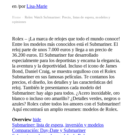
en
/
por
Lisa-Marie
Home
Rolex Watch Submariner: Precio, listas de espera, modelos y
›
opiniones
Rolex – ¡La marca de relojes que todo el mundo conoce!
Entre los modelos más conocidos está el Submariner. El
reloj parte de unos 7.000 euros y llega a un precio de
36.200 euros. El Submariner fue desarrollado
especialmente para los deportistas y encarna la elegancia,
la aventura y la deportividad. Incluso el icono de James
Bond, Daniel Craig, se muestra orgulloso con el Rolex
Submariner en sus famosas películas. Te contamos los
precios, el diseño, los detalles y las características del
reloj. También le presentamos cada modelo del
Submariner: hay algo para todos. ¿Acero inoxidable, oro
blanco o incluso oro amarillo? ¿Detalles verdes, negros o
azules? Rolex cubre todos los amores con el Submariner!
Aquí encontrará un amplio resumen:
modelos de Rolex
.
Overview
hide
Submariner: lista de espera, inversión y modelos
Comparación: Day-Date y Submariner