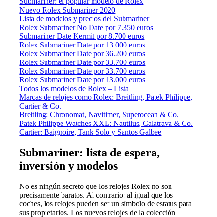
Submariner: el popular modelo de Rolex
Nuevo Rolex Submariner 2020
Lista de modelos y precios del Submariner
Rolex Submariner No Date por 7.350 euros
Submariner Date Kermit por 8.700 euros
Rolex Submariner Date por 13.000 euros
Rolex Submariner Date por 36.200 euros
Rolex Submariner Date por 33.700 euros
Rolex Submariner Date por 33.700 euros
Rolex Submariner Date por 13.000 euros
Todos los modelos de Rolex – Lista
Marcas de relojes como Rolex: Breitling, Patek Philippe,
Cartier & Co.
Breitling: Chronomat, Navitimer, Superocean & Co.
Patek Philippe Watches XXL: Nautilus, Calatrava & Co.
Cartier: Baignoire, Tank Solo y Santos Galbee
Submariner: lista de espera,
inversión y modelos
No es ningún secreto que los relojes Rolex no son
precisamente baratos. Al contrario: al igual que los
coches, los relojes pueden ser un símbolo de estatus para
sus propietarios. Los nuevos relojes de la colección