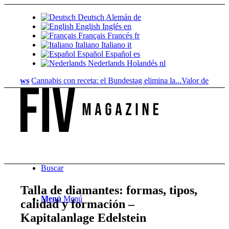
Deutsch
Alemán
de
English
Inglés
en
Français
Francés
fr
Italiano
Italiano
it
Español
Español
es
Nederlands
Holandés
nl
ws
Cannabis con receta: el Bundestag elimina la...
Valor del suelo de refe
Buscar
Talla de diamantes: formas, tipos,
Menú
Menú
calidad y formación –
Kapitalanlage Edelstein