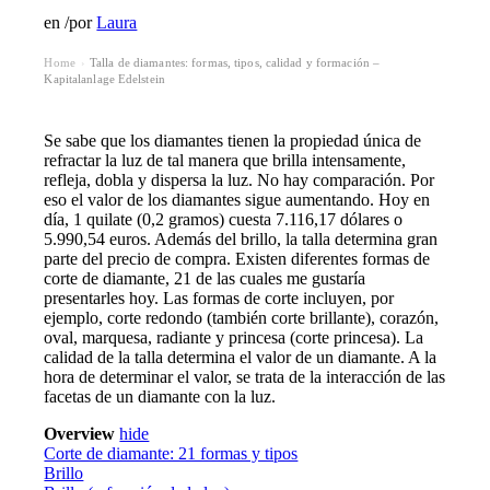
en
/
por
Laura
Home
Talla de diamantes: formas, tipos, calidad y formación –
›
Kapitalanlage Edelstein
Se sabe que los diamantes tienen la propiedad única de
refractar la luz de tal manera que brilla intensamente,
refleja, dobla y dispersa la luz. No hay comparación. Por
eso el valor de los diamantes sigue aumentando. Hoy en
día, 1 quilate (0,2 gramos) cuesta 7.116,17 dólares o
5.990,54 euros. Además del brillo, la talla determina gran
parte del precio de compra. Existen diferentes formas de
corte de diamante, 21 de las cuales me gustaría
presentarles hoy. Las formas de corte incluyen, por
ejemplo, corte redondo (también corte brillante), corazón,
oval, marquesa, radiante y princesa (corte princesa). La
calidad de la talla determina el valor de un diamante. A la
hora de determinar el valor, se trata de la interacción de las
facetas de un diamante con la luz.
Overview
hide
Corte de diamante: 21 formas y tipos
Brillo