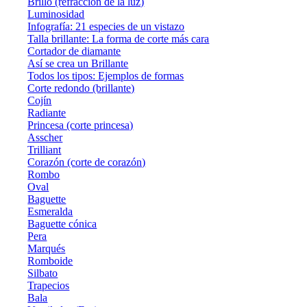
Brillo (refracción de la luz)
Luminosidad
Infografía: 21 especies de un vistazo
Talla brillante: La forma de corte más cara
Cortador de diamante
Así se crea un Brillante
Todos los tipos: Ejemplos de formas
Corte redondo (brillante)
Cojín
Radiante
Princesa (corte princesa)
Asscher
Trilliant
Corazón (corte de corazón)
Rombo
Oval
Baguette
Esmeralda
Baguette cónica
Pera
Marqués
Romboide
Silbato
Trapecios
Bala