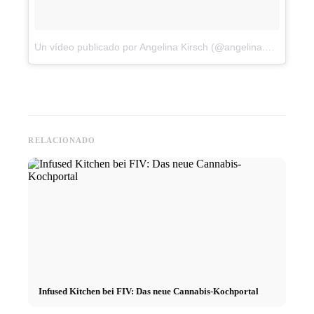
Un vídeo publicado por Angelina Kirsch (@angelina.kirsch)
el
2
RELACIONADO
Infused Kitchen bei FIV: Das neue Cannabis-Kochportal