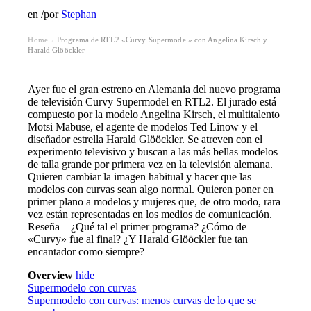
en
/
por
Stephan
Home
Programa de RTL2 «Curvy Supermodel» con Angelina Kirsch y
›
Harald Glööckler
Ayer fue el gran estreno en Alemania del nuevo programa
de televisión Curvy Supermodel en RTL2. El jurado está
compuesto por la modelo Angelina Kirsch, el multitalento
Motsi Mabuse, el agente de modelos Ted Linow y el
diseñador estrella Harald Glööckler. Se atreven con el
experimento televisivo y buscan a las más bellas modelos
de talla grande por primera vez en la televisión alemana.
Quieren cambiar la imagen habitual y hacer que las
modelos con curvas sean algo normal. Quieren poner en
primer plano a modelos y mujeres que, de otro modo, rara
vez están representadas en los medios de comunicación.
Reseña – ¿Qué tal el primer programa? ¿Cómo de
«Curvy» fue al final? ¿Y Harald Glööckler fue tan
encantador como siempre?
Overview
hide
Supermodelo con curvas
Supermodelo con curvas: menos curvas de lo que se