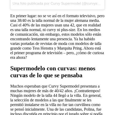
Una foto publicada por Curvy Supermodel (@curvysupermodel)
En primer lugar: no se ve así en el formato televisivo, pero
una 38/40 es la talla normal de la mujer alemana media.
Casi el 40% de las mujeres usan una 42, que en realidad
es una talla normal, ni curvy ni plus-size. En los medios
de comunicación, sin embargo, estos modelos sólo están
encontrando lentamente una presencia. Ya ha habido
varias portadas de revistas de moda con modelos de talla
grande como Tess Henstra y Marquita Pring. Ahora está
el primer programa de televisión – pero, ¿cómo de curiosa
era ahora?
Supermodelo con curvas: menos
curvas de lo que se pensaba
Muchos esperaban que Curvy Supermodel presentara a
muchas mujeres de más de 40/42 años. ¡Contratiempos!
Ningún modelo de la talla 44 llegó a la villa. En general,
la selección de modelos a las que finalmente se les
permitió instalarse en la villa no fue tan curvilínea como
se pensó inicialmente. Una de las candidatas, Polina, fue
incluso discutida en principio por el jurado sobre si podía