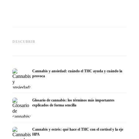
Cannabis y epilepsia: CBD,
CBD y p
Epidiolex y el estado actual de
Cannabis Oil casero:
puede h
DESCUBRIR
la investigación
decarboxilación e infusión
dermat
Cannabis y ansiedad: cuándo el THC ayuda y cuándo la
provoca
Glosario de cannabis: los términos más importantes
explicados de forma sencilla
Cannabis y estrés: qué hace el THC con el cortisol y la eje
HPA