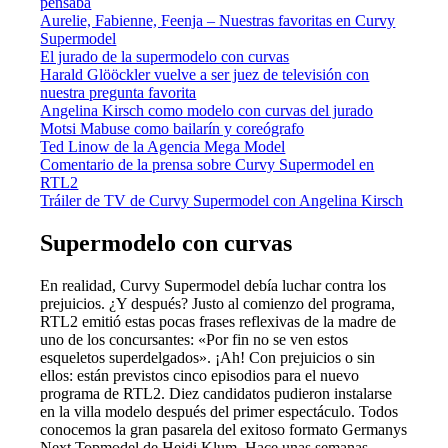
pensaba
Aurelie, Fabienne, Feenja – Nuestras favoritas en Curvy
Supermodel
El jurado de la supermodelo con curvas
Harald Glööckler vuelve a ser juez de televisión con
nuestra pregunta favorita
Angelina Kirsch como modelo con curvas del jurado
Motsi Mabuse como bailarín y coreógrafo
Ted Linow de la Agencia Mega Model
Comentario de la prensa sobre Curvy Supermodel en
RTL2
Tráiler de TV de Curvy Supermodel con Angelina Kirsch
Supermodelo con curvas
En realidad, Curvy Supermodel debía luchar contra los
prejuicios. ¿Y después? Justo al comienzo del programa,
RTL2 emitió estas pocas frases reflexivas de la madre de
uno de los concursantes: «Por fin no se ven estos
esqueletos superdelgados». ¡Ah! Con prejuicios o sin
ellos: están previstos cinco episodios para el nuevo
programa de RTL2. Diez candidatos pudieron instalarse
en la villa modelo después del primer espectáculo. Todos
conocemos la gran pasarela del exitoso formato Germanys
Next Topmodel de Heidi Klum. Hace unas semanas,