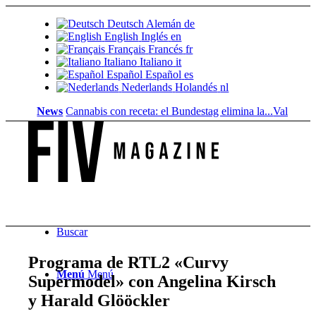
Deutsch
Alemán
de
English
Inglés
en
Français
Francés
fr
Italiano
Italiano
it
Español
Español
es
Nederlands
Holandés
nl
News
Cannabis con receta: el Bundestag elimina la...
Valor del suelo 
Buscar
Programa de RTL2 «Curvy
Menú
Menú
Supermodel» con Angelina Kirsch
y Harald Glööckler