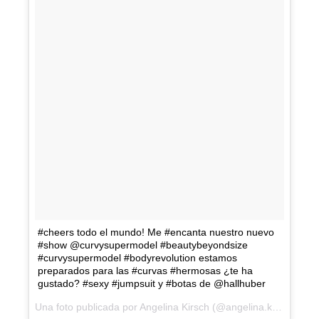
#cheers todo el mundo! Me #encanta nuestro nuevo
#show @curvysupermodel #beautybeyondsize
#curvysupermodel #bodyrevolution estamos
preparados para las #curvas #hermosas ¿te ha
gustado? #sexy #jumpsuit y #botas de @hallhuber
Una foto publicada por Angelina Kirsch (@angelina.kirsch) el
5