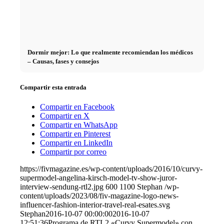
Dormir mejor: Lo que realmente recomiendan los médicos
– Causas, fases y consejos
Compartir esta entrada
Compartir en Facebook
Compartir en X
Compartir en WhatsApp
Compartir en Pinterest
Compartir en LinkedIn
Compartir por correo
https://fivmagazine.es/wp-content/uploads/2016/10/curvy-
supermodel-angelina-kirsch-model-tv-show-juror-
interview-sendung-rtl2.jpg
600
1100
Stephan
/wp-
content/uploads/2023/08/fiv-magazine-logo-news-
influencer-fashion-interior-travel-real-esates.svg
Stephan
2016-10-07 00:00:00
2016-10-07
12:51:36
Programa de RTL2 «Curvy Supermodel» con