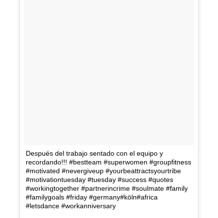
Después del trabajo sentado con el equipo y
recordando!!! #bestteam #superwomen #groupfitness
#motivated #nevergiveup #yourbeattractsyourtribe
#motivationtuesday #tuesday #success #quotes
#workingtogether #partnerincrime #soulmate #family
#familygoals #friday #germany#köln#africa
#letsdance #workanniversary