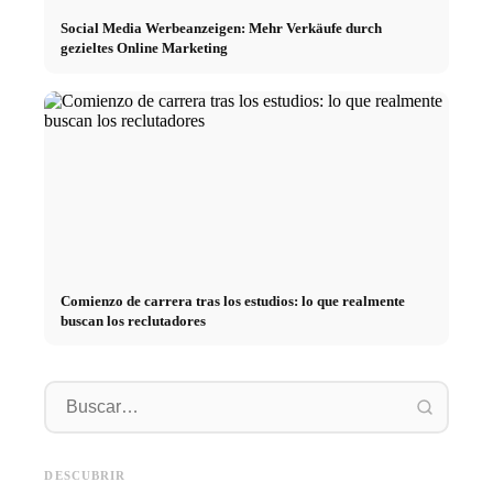
Social Media Werbeanzeigen: Mehr Verkäufe durch
gezieltes Online Marketing
Comienzo de carrera tras los estudios: lo que realmente
buscan los reclutadores
Práctica profesional en
empresas de primer nivel:
Financiar los estudios en 2026:
Reducir 
oportunidades, remuneración y
Deutschlandstipendium, BAföG
realmen
el camino directo hacia la
y consejos inteligentes para
médicos
DESCUBRIR
carrera
ahorrar
técnica