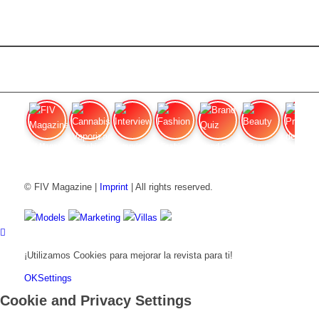
FIV Magazine
Cannabis Vaporizador: ¿Qué
Interview
Fashion
Brand Quiz
Beauty
Precios de
© FIV Magazine |
Imprint
| All rights reserved.
Models
Marketing
Villas
¡Utilizamos Cookies para mejorar la revista para ti!
OK
Settings
Cookie and Privacy Settings