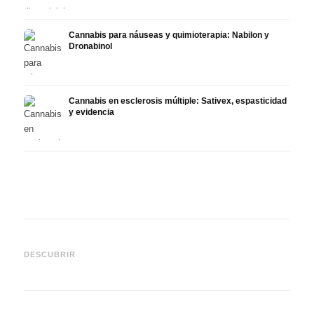
Cannabis para náuseas y quimioterapia: Nabilon y
Dronabinol
Cannabis en esclerosis múltiple: Sativex, espasticidad
y evidencia
Cannabis y epilepsia: CBD,
CBD y
Epidiolex y el estado actual
Cannabis Oil casero:
puede
DESCUBRIR
de la investigación
decarboxilación e infusión
derma