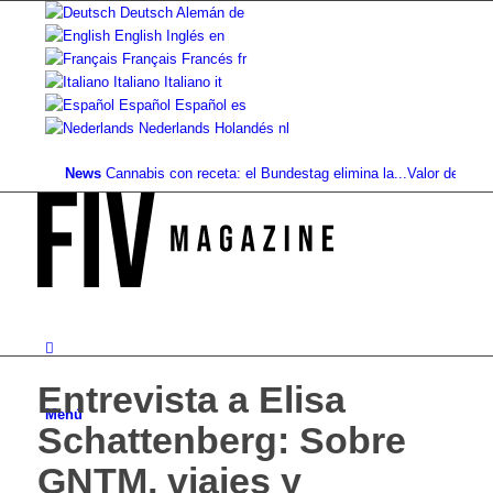
Deutsch
Alemán
de
English
Inglés
en
Français
Francés
fr
Italiano
Italiano
it
Español
Español
es
Nederlands
Holandés
nl
News
Cannabis con receta: el Bundestag elimina la...
Valor del suelo de r
Entrevista a Elisa
Menú
Schattenberg: Sobre
GNTM, viajes y