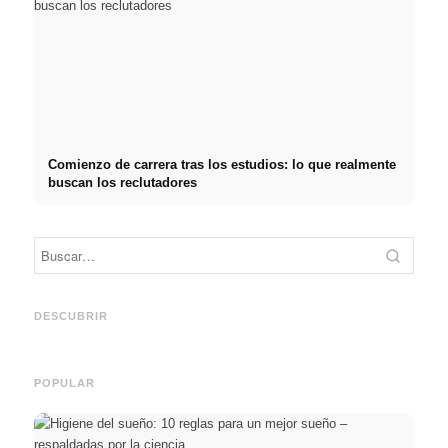
Comienzo de carrera tras los estudios: lo que realmente
buscan los reclutadores
Práctica profesional en
Financiar los estudios en
empresas de primer nivel:
2026:
Reduci
oportunidades, remuneración
Deutschlandstipendium,
realm
y el camino directo hacia la
BAföG y consejos
médic
DESCUBRIR
carrera
inteligentes para ahorrar
& téc
POPULAR