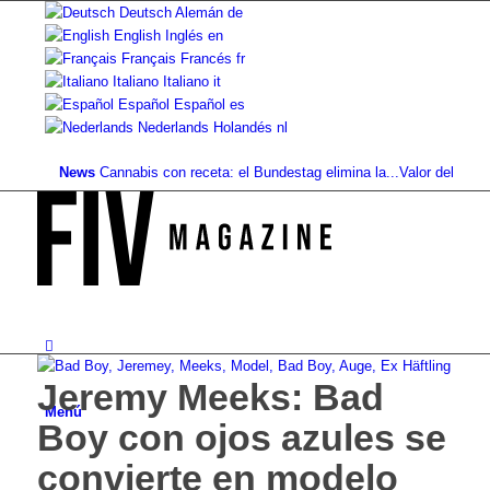
Deutsch
Alemán
de
English
Inglés
en
Français
Francés
fr
Italiano
Italiano
it
Español
Español
es
Nederlands
Holandés
nl
News
Cannabis con receta: el Bundestag elimina la...
Valor del suelo de re
Jeremy Meeks: Bad
Menú
Boy con ojos azules se
convierte en modelo