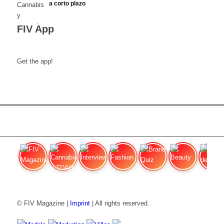
a corto plazo
FIV App
Get the app!
FIV Magazine
Cannabis y TDAH:
Interview
Fashion
Brand Quiz
Beauty
Valor del
© FIV Magazine |
Imprint
| All rights reserved.