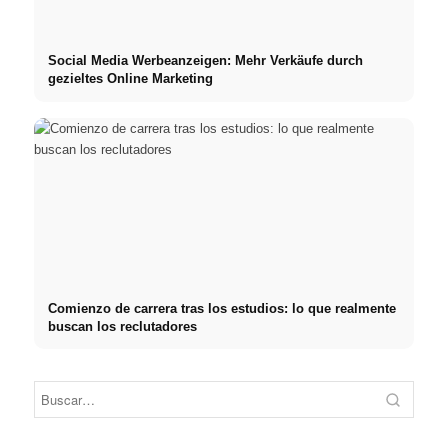
Social Media Werbeanzeigen: Mehr Verkäufe durch
gezieltes Online Marketing
Comienzo de carrera tras los estudios: lo que realmente
buscan los reclutadores
Práctica profesional en
Financiar los estudios en
empresas de primer nivel:
2026:
Reduci
oportunidades, remuneración
Deutschlandstipendium,
realm