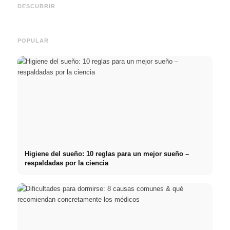
y el camino directo hacia la
BAföG y consejos
médic
DESCUBRIR
carrera
inteligentes para ahorrar
& téc
POPULAR
Higiene del sueño: 10 reglas para un mejor sueño –
respaldadas por la ciencia