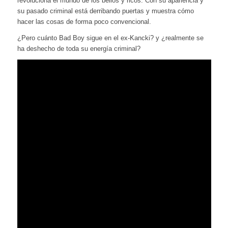
revoluciona el mundo de los bellos y ricos. Con su apariencia y
su pasado criminal está derribando puertas y muestra cómo
hacer las cosas de forma poco convencional.
¿Pero cuánto Bad Boy sigue en el ex-Kancki? y ¿realmente se
ha deshecho de toda su energía criminal?