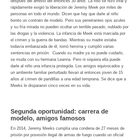
después del arresto del entonces 30 años. La foto se hizo viral y
rápidamente exigió la liberación de Jeremy Meek por miles de
personas en todo el mundo. Dicen que hay que darle al niño
bonito un contrato de modelo. Pero sus penetrantes ojos azules
y su fría mirada no pueden ocultar un terrible pasado, nublado por
las drogas y la violencia. La infancia de Meek está marcada por
el crimen y la guerra de bandas. Mientras su madre estaba
todavía embarazada de él, tomó heroína y cumplió varias
sentencias en prisión. Cuando su madre ya no puede cuidarlo,
se muda con su hermana Leanna. Pero ni siquiera ella puede
darle al niño una infancia protegida. Los amigos equivocados y
un ambiente familiar perturbado llevan al entonces joven de 15
años al crimen de pandillas a una edad temprana. Se dice que a
Meeks le dispararon cinco veces en su vida.
Segunda oportunidad: carrera de
modelo, amigos famosos
En 2014, Jeremy Meeks cumplía una condena de 27 meses de
prisión por posesión ilegal de armas de fuego cuando un oficial