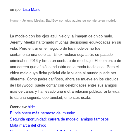
en
/
por
Lisa-Marie
Home
Jeremy Meeks: Bad Boy con ojos azules se convierte en modelo
›
La modelo con los ojos azul hielo y la imagen de chico malo.
Jeremy Meeks ha tomado muchas decisiones equivocadas en su
vida. Pero entrar en el negocio de los modelos no fue
ciertamente una de ellas. El ex recluso deja atrás su pasado
criminal en 2014 y firma un contrato de modelaje. El comienzo de
una carrera que aflojó la industria de la moda tradicional. Pero el
chico malo cuya ficha policial dio la vuelta al mundo puede ser
diferente. Como padre cariñoso, ahora se mueve en los círculos
de Hollywood, puede contar con celebridades entre sus amigos
más cercanos y ha llevado una u otra relación pública. Si la vida
te da una segunda oportunidad, entonces úsala.
Overview
hide
El prisionero más hermoso del mundo:
Segunda oportunidad: carrera de modelo, amigos famosos
Mala marca del chico