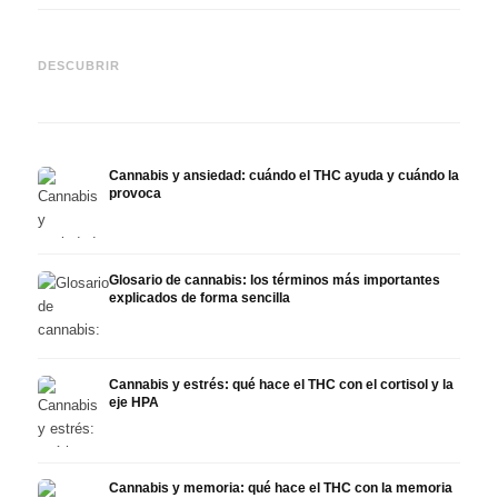
Cannabis y epilepsia: CBD,
CBD y
Epidiolex y el estado actual
Cannabis Oil casero:
puede
DESCUBRIR
de la investigación
decarboxilación e infusión
derma
Cannabis y ansiedad: cuándo el THC ayuda y cuándo la
provoca
Glosario de cannabis: los términos más importantes
explicados de forma sencilla
Cannabis y estrés: qué hace el THC con el cortisol y la
eje HPA
Cannabis y memoria: qué hace el THC con la memoria