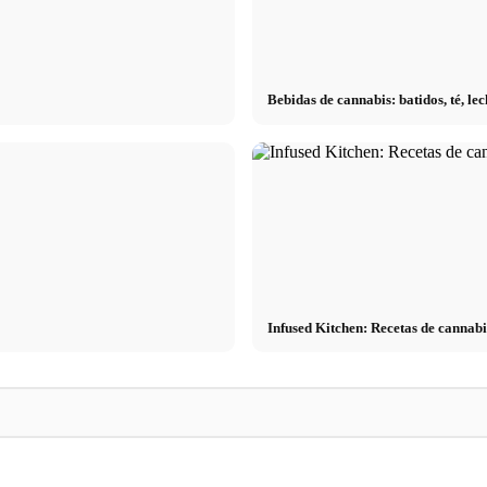
Bebidas de cannabis: batidos, té, l
Infused Kitchen: Recetas de cannabi
Práctica profesional en empresas de primer
Financiar los estudi
dios: lo que
nivel: oportunidades, remuneración y el
Deutschlandstipend
s
camino directo hacia la carrera
inteligentes para ah