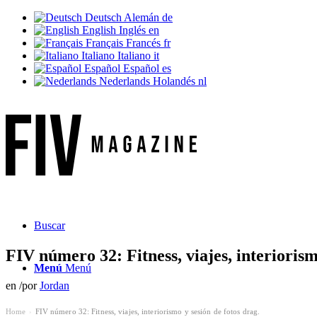
Deutsch
Alemán
de
English
Inglés
en
Français
Francés
fr
Italiano
Italiano
it
Español
Español
es
Nederlands
Holandés
nl
Buscar
FIV número 32: Fitness, viajes, interiorism
Menú
Menú
en
/
por
Jordan
Home
FIV número 32: Fitness, viajes, interiorismo y sesión de fotos drag.
›