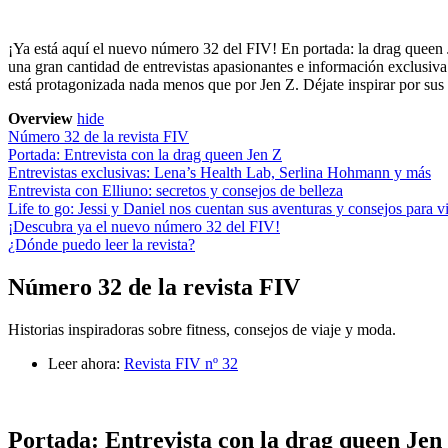
¡Ya está aquí el nuevo número 32 del FIV! En portada: la drag queen J
una gran cantidad de entrevistas apasionantes e información exclusiva.
está protagonizada nada menos que por Jen Z. Déjate inspirar por sus 
Overview
hide
Número 32 de la revista FIV
Portada: Entrevista con la drag queen Jen Z
Entrevistas exclusivas: Lena’s Health Lab, Serlina Hohmann y más
Entrevista con Elliuno: secretos y consejos de belleza
Life to go: Jessi y Daniel nos cuentan sus aventuras y consejos para v
¡Descubra ya el nuevo número 32 del FIV!
¿Dónde puedo leer la revista?
Número 32 de la revista FIV
Historias inspiradoras sobre fitness, consejos de viaje y moda.
Leer ahora:
Revista FIV nº 32
Portada: Entrevista con la drag queen Jen