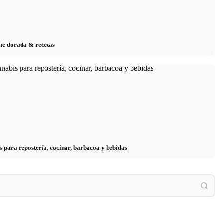
eche dorada & recetas
s para repostería, cocinar, barbacoa y bebidas
os en 2026:
Reducir el estrés: lo que realmente
ium, BAföG y consejos
recomiendan los médicos – causas, síntomas
Stress
orrar
& técnicas
Arbeit