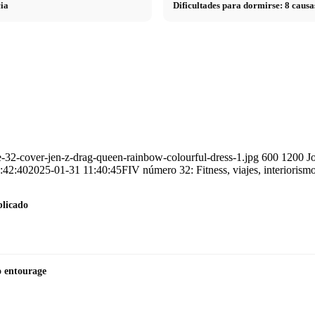
cia
Dificultades para dormirse: 8 cau
e-32-cover-jen-z-drag-queen-rainbow-colourful-dress-1.jpg
600
1200
J
:42:40
2025-01-31 11:40:45
FIV número 32: Fitness, viajes, interiorismo
plicado
to entourage