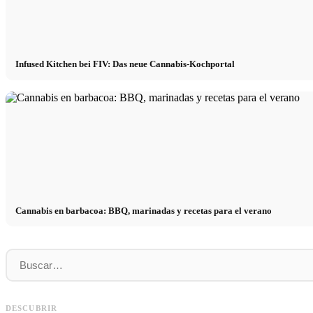
Infused Kitchen bei FIV: Das neue Cannabis-Kochportal
Cannabis en barbacoa: BBQ, marinadas y recetas para el verano
Social Media Werbeanzeigen: Mehr Verkäufe
Comienzo de carrera tras los estu
DESCUBRIR
durch gezieltes Online Marketing
realmente buscan los reclutadore