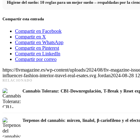
Higiene del sueño: 10 reglas para un mejor sueño – respaldadas por la cien
Compartir esta entrada
Compartir en Facebook
Compartir en X
Compartir en WhatsApp
Compartir en Pinterest
Compartir en LinkedIn
Compartir por correo
https://fivmagazine.es/wp-content/uploads/2024/08/fiv-magazine-issu
influencer-fashion-interior-travel-real-esates.svg
Jordan
2024-08-28 12
RELACIONADO
Cannabis Toleranz: CB1-Downregulación, T-Break y Reset ex
Terpenos del cannabis: mircen, linalol, β-cariofileno y el efec