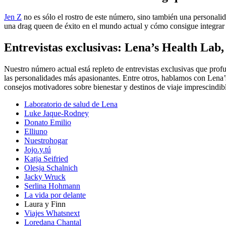
Jen Z
no es sólo el rostro de este número, sino también una personalid
una drag queen de éxito en el mundo actual y cómo consigue integrar s
Entrevistas exclusivas: Lena’s Health La
Nuestro número actual está repleto de entrevistas exclusivas que profu
las personalidades más apasionantes. Entre otros, hablamos con Lena
consejos motivadores sobre bienestar y destinos de viaje imprescindib
Laboratorio de salud de Lena
Luke Jaque-Rodney
Donato Emilio
Elliuno
Nuestrohogar
Jojo.y.tú
Katja Seifried
Olesja Schalnich
Jacky Wruck
Serlina Hohmann
La vida por delante
Laura y Finn
Viajes Whatsnext
Loredana Chantal