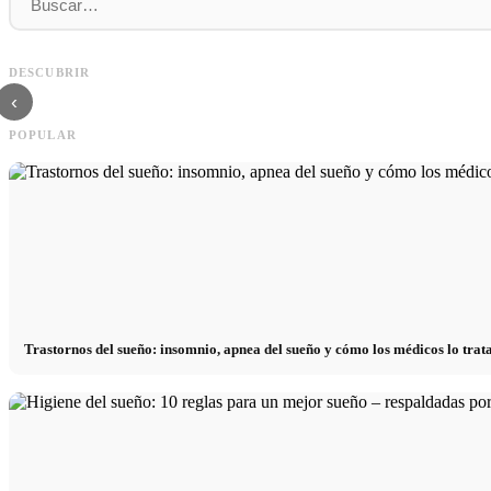
Social Media Werbeanzeigen: Mehr Verkäufe
Comienzo de carrera tras los estu
DESCUBRIR
durch gezieltes Online Marketing
realmente buscan los reclutadore
‹
POPULAR
Trastornos del sueño: insomnio, apnea del sueño y cómo los médicos lo trat