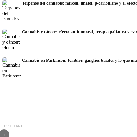
Terpenos del cannabis: mircen, linalol, β-cariofileno y el efec
Cannabis y cáncer: efecto antitumoral, terapia paliativa y evi
Cannabis en Parkinson: temblor, ganglios basales y lo que mue
DESCUBRIR
Cannabis y TDAH: dopamina, automedición y lo que muestran los estudios
‹