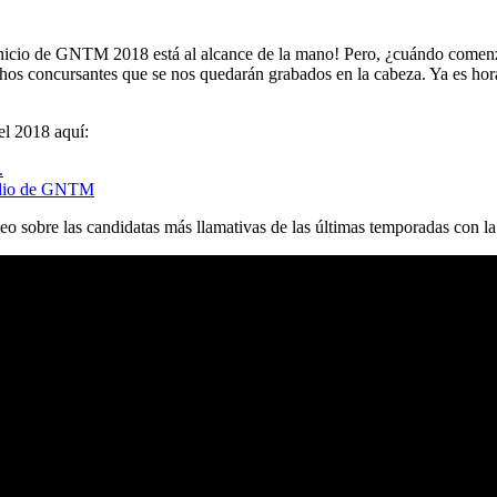
nicio de GNTM 2018 está al alcance de la mano! Pero, ¿cuándo comen
os concursantes que se nos quedarán grabados en la cabeza. Ya es hora
l 2018 aquí:
.
sodio de GNTM
eo sobre las candidatas más llamativas de las últimas temporadas con l