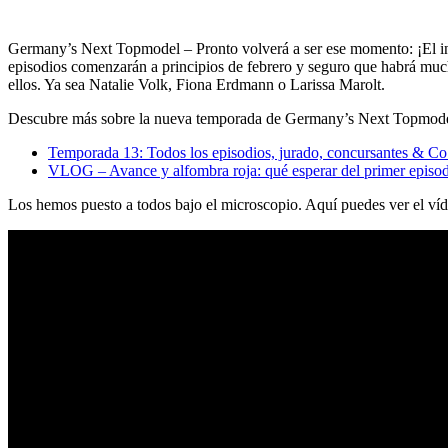
Germany’s Next Topmodel – Pronto volverá a ser ese momento: ¡El i
episodios comenzarán a principios de febrero y seguro que habrá much
ellos. Ya sea Natalie Volk, Fiona Erdmann o Larissa Marolt.
Descubre más sobre la nueva temporada de Germany’s Next Topmode
Temporada 13: Todos los episodios, jurado, concursantes & Co
VLOG – Avance y alfombra roja: qué esperar del primer epi
Los hemos puesto a todos bajo el microscopio. Aquí puedes ver el víd