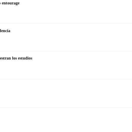
to entourage
dencia
stran los estudios