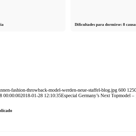
cia
Dificultades para dormirse: 8 cau
tinnen-fashion-throwback-model-werden-neue-staffel-blog.jpg
600
125
8 00:00:00
2018-01-28 12:10:35
Especial Germany’s Next Topmodel – ¡L
plicado