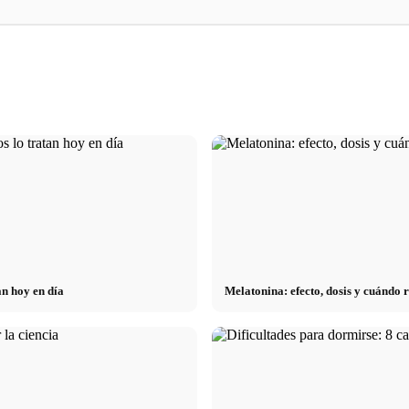
Práctica profesional en empresas de primer
Financiar los estudi
dios: lo que
nivel: oportunidades, remuneración y el
Deutschlandstipend
s
camino directo hacia la carrera
inteligentes para ah
an hoy en día
Melatonina: efecto, dosis y cuándo