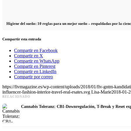
Higiene del sueño: 10 reglas para un mejor sueño – respaldadas por la cien
Compartir esta entrada
Compartir en Facebook
Compartir en X
Compartir en WhatsApp
Compartir en Pinterest
Compartir en LinkedIn
Compartir por correo
https://fivmagazine.es/wp-content/uploads/2018/01/fiv-gntm-kandida
influencer-fashion-interior-travel-real-esates.svg
Lisa-Marie
2018-01-2
RELACIONADO
Cannabis Toleranz: CB1-Downregulación, T-Break y Reset ex