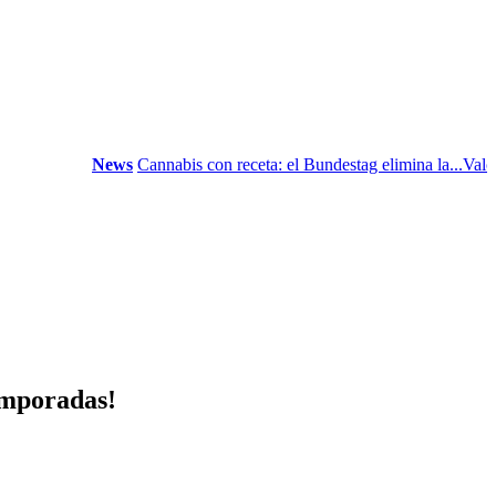
News
Cannabis con receta: el Bundestag elimina la...
Valor del
emporadas!