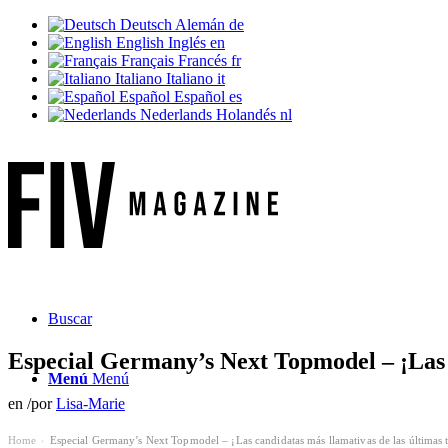
Deutsch
Alemán
de
English
Inglés
en
Français
Francés
fr
Italiano
Italiano
it
Español
Español
es
Nederlands
Holandés
nl
Buscar
Especial Germany’s Next Topmodel – ¡Las 
Menú
Menú
en
/
por
Lisa-Marie
Home
Especial Germany’s Next Topmodel – ¡Las candidatas más llamativas de las últimas
›