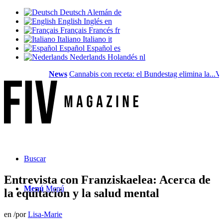
Deutsch
Alemán
de
English
Inglés
en
Français
Francés
fr
Italiano
Italiano
it
Español
Español
es
Nederlands
Holandés
nl
News
Cannabis con receta: el Bundestag elimina la...
Valor de
Buscar
Entrevista con Franziskaelea: Acerca de
Menú
Menú
la equitación y la salud mental
en
/
por
Lisa-Marie