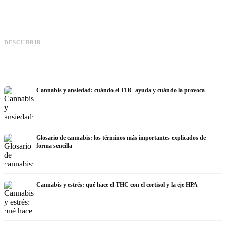
Cannabis y epilepsia: CBD, Epidiolex
Cannabis Oil casero: decarboxilación
C
DESCUBRIR
y el estado actual de la investigación
e infusión
h
Cannabis y ansiedad: cuándo el THC ayuda y cuándo la provoca
Glosario de cannabis: los términos más importantes explicados de
forma sencilla
Cannabis y estrés: qué hace el THC con el cortisol y la eje HPA