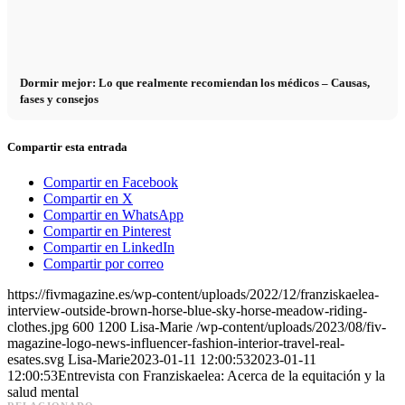
Dormir mejor: Lo que realmente recomiendan los médicos – Causas,
fases y consejos
Compartir esta entrada
Compartir en Facebook
Compartir en X
Compartir en WhatsApp
Compartir en Pinterest
Compartir en LinkedIn
Compartir por correo
https://fivmagazine.es/wp-content/uploads/2022/12/franziskaelea-
interview-outside-brown-horse-blue-sky-horse-meadow-riding-
clothes.jpg
600
1200
Lisa-Marie
/wp-content/uploads/2023/08/fiv-
magazine-logo-news-influencer-fashion-interior-travel-real-
esates.svg
Lisa-Marie
2023-01-11 12:00:53
2023-01-11
12:00:53
Entrevista con Franziskaelea: Acerca de la equitación y la
salud mental