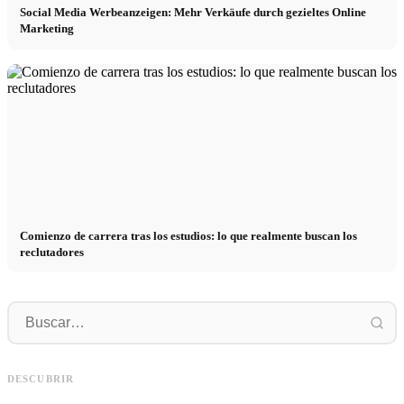
Social Media Werbeanzeigen: Mehr Verkäufe durch gezieltes Online
Marketing
Comienzo de carrera tras los estudios: lo que realmente buscan los
reclutadores
Práctica profesional en empresas de
primer nivel: oportunidades,
Financiar los estudios en 2026:
R
remuneración y el camino directo
Deutschlandstipendium, BAföG y
r
DESCUBRIR
hacia la carrera
consejos inteligentes para ahorrar
s