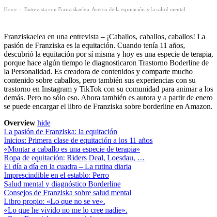
Home
Entrevista con Franziskaelea: Acerca de la equitación y la salud mental
›
Franziskaelea en una entrevista – ¡Caballos, caballos, caballos! La
pasión de Franziska es la equitación. Cuando tenía 11 años,
descubrió la equitación por sí misma y hoy es una especie de terapia,
porque hace algún tiempo le diagnosticaron Trastorno Boderline de
la Personalidad. Es creadora de contenidos y comparte mucho
contenido sobre caballos, pero también sus experiencias con su
trastorno en Instagram y TikTok con su comunidad para animar a los
demás. Pero no sólo eso. Ahora también es autora y a partir de enero
se puede encargar el libro de Franziska sobre borderline en Amazon.
Overview
hide
La pasión de Franziska: la equitación
Inicios: Primera clase de equitación a los 11 años
«Montar a caballo es una especie de terapia»
Ropa de equitación: Riders Deal, Loesdau, …
El día a día en la cuadra – La rutina diaria
Imprescindible en el establo: Perro
Salud mental y diagnóstico Borderline
Consejos de Franziska sobre salud mental
Libro propio: «Lo que no se ve».
«Lo que he vivido no me lo cree nadie».