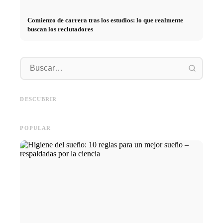
Comienzo de carrera tras los estudios: lo que realmente
buscan los reclutadores
Práctica profesional en
empresas de primer nivel:
Financiar los estudios en 2026:
Reducir 
oportunidades, remuneración y
Deutschlandstipendium, BAföG
realmen
el camino directo hacia la
y consejos inteligentes para
médicos
DESCUBRIR
carrera
ahorrar
técnica
POPULAR