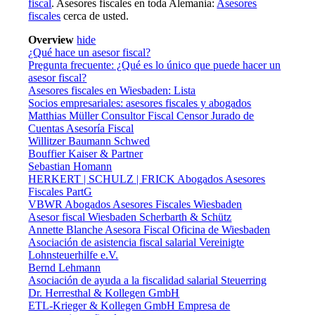
fiscal
. Asesores fiscales en toda Alemania:
Asesores
fiscales
cerca de usted.
Overview
hide
¿Qué hace un asesor fiscal?
Pregunta frecuente: ¿Qué es lo único que puede hacer un
asesor fiscal?
Asesores fiscales en Wiesbaden: Lista
Socios empresariales: asesores fiscales y abogados
Matthias Müller Consultor Fiscal Censor Jurado de
Cuentas Asesoría Fiscal
Willitzer Baumann Schwed
Bouffier Kaiser & Partner
Sebastian Homann
HERKERT | SCHULZ | FRICK Abogados Asesores
Fiscales PartG
VBWR Abogados Asesores Fiscales Wiesbaden
Asesor fiscal Wiesbaden Scherbarth & Schütz
Annette Blanche Asesora Fiscal Oficina de Wiesbaden
Asociación de asistencia fiscal salarial Vereinigte
Lohnsteuerhilfe e.V.
Bernd Lehmann
Asociación de ayuda a la fiscalidad salarial Steuerring
Dr. Herresthal & Kollegen GmbH
ETL-Krieger & Kollegen GmbH Empresa de