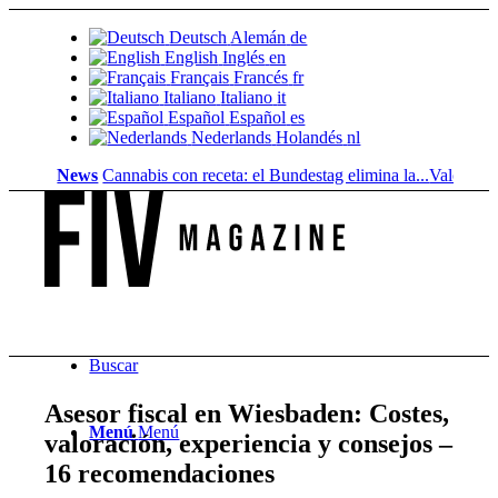
Deutsch
Alemán
de
English
Inglés
en
Français
Francés
fr
Italiano
Italiano
it
Español
Español
es
Nederlands
Holandés
nl
News
Cannabis con receta: el Bundestag elimina la...
Valor del suelo d
Buscar
Asesor fiscal en Wiesbaden: Costes,
Menú
Menú
valoración, experiencia y consejos –
16 recomendaciones