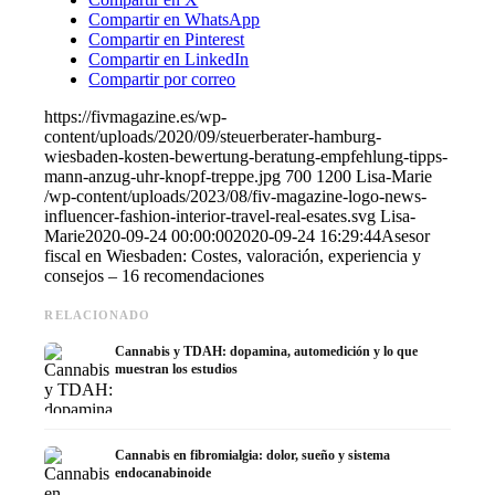
Compartir en WhatsApp
Compartir en Pinterest
Compartir en LinkedIn
Compartir por correo
https://fivmagazine.es/wp-
content/uploads/2020/09/steuerberater-hamburg-
wiesbaden-kosten-bewertung-beratung-empfehlung-tipps-
mann-anzug-uhr-knopf-treppe.jpg
700
1200
Lisa-Marie
/wp-content/uploads/2023/08/fiv-magazine-logo-news-
influencer-fashion-interior-travel-real-esates.svg
Lisa-
Marie
2020-09-24 00:00:00
2020-09-24 16:29:44
Asesor
fiscal en Wiesbaden: Costes, valoración, experiencia y
consejos – 16 recomendaciones
RELACIONADO
Cannabis y TDAH: dopamina, automedición y lo que
muestran los estudios
Cannabis en fibromialgia: dolor, sueño y sistema
endocanabinoide