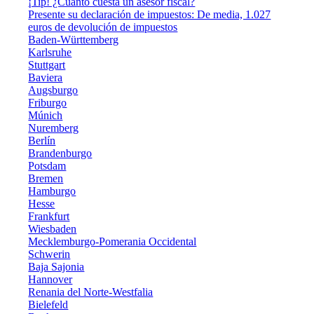
¡Tip! ¿Cuánto cuesta un asesor fiscal?
Presente su declaración de impuestos: De media, 1.027
euros de devolución de impuestos
Baden-Württemberg
Karlsruhe
Stuttgart
Baviera
Augsburgo
Friburgo
Múnich
Nuremberg
Berlín
Brandenburgo
Potsdam
Bremen
Hamburgo
Hesse
Frankfurt
Wiesbaden
Mecklemburgo-Pomerania Occidental
Schwerin
Baja Sajonia
Hannover
Renania del Norte-Westfalia
Bielefeld