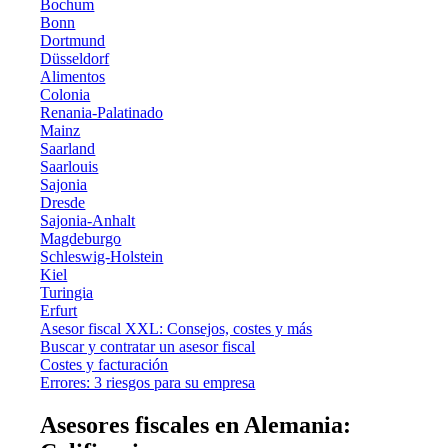
Bochum
Bonn
Dortmund
Düsseldorf
Alimentos
Colonia
Renania-Palatinado
Mainz
Saarland
Saarlouis
Sajonia
Dresde
Sajonia-Anhalt
Magdeburgo
Schleswig-Holstein
Kiel
Turingia
Erfurt
Asesor fiscal XXL: Consejos, costes y más
Buscar y contratar un asesor fiscal
Costes y facturación
Errores: 3 riesgos para su empresa
Asesores fiscales en Alemania: