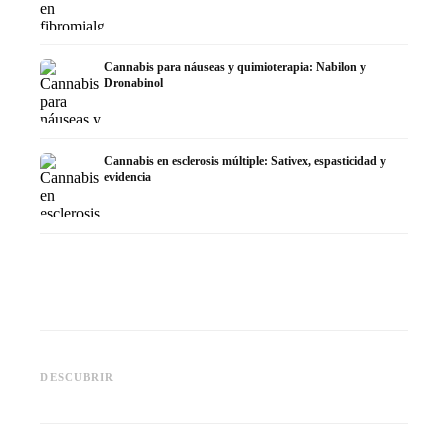
Cannabis para náuseas y quimioterapia: Nabilon y
Dronabinol
Cannabis en esclerosis múltiple: Sativex, espasticidad y
evidencia
Cannabis y epilepsia: CBD,
CBD y p
Epidiolex y el estado actual de
Cannabis Oil casero:
puede h
DESCUBRIR
la investigación
decarboxilación e infusión
dermat