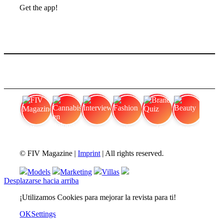
Get the app!
FIV Magazine
Cannabis en dolores
Interview
Fashion
Brand Quiz
Beauty
© FIV Magazine |
Imprint
| All rights reserved.
Models
Marketing
Villas
Desplazarse hacia arriba
¡Utilizamos Cookies para mejorar la revista para ti!
OK
Settings