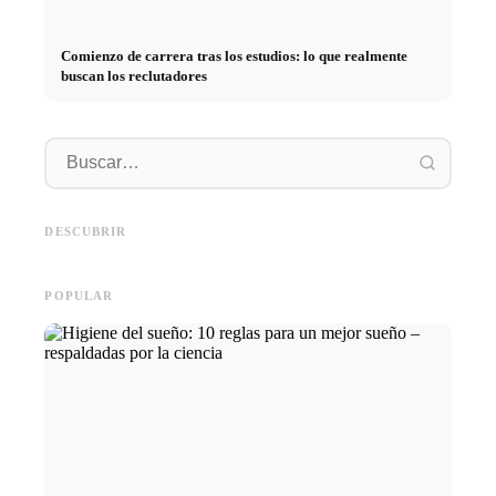
Comienzo de carrera tras los estudios: lo que realmente
buscan los reclutadores
Práctica profesional en
empresas de primer nivel:
Financiar los estudios en 2026:
Reducir 
oportunidades, remuneración y
Deutschlandstipendium, BAföG
realmen
el camino directo hacia la
y consejos inteligentes para
médicos
DESCUBRIR
carrera
ahorrar
técnica
POPULAR