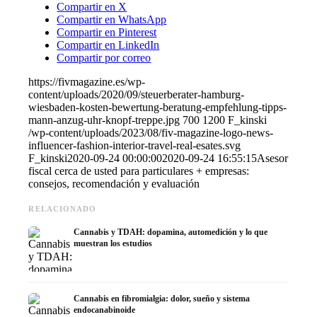
Compartir en X
Compartir en WhatsApp
Compartir en Pinterest
Compartir en LinkedIn
Compartir por correo
https://fivmagazine.es/wp-
content/uploads/2020/09/steuerberater-hamburg-
wiesbaden-kosten-bewertung-beratung-empfehlung-tipps-
mann-anzug-uhr-knopf-treppe.jpg
700
1200
F_kinski
/wp-content/uploads/2023/08/fiv-magazine-logo-news-
influencer-fashion-interior-travel-real-esates.svg
F_kinski
2020-09-24 00:00:00
2020-09-24 16:55:15
Asesor
fiscal cerca de usted para particulares + empresas:
consejos, recomendación y evaluación
RELACIONADO
Cannabis y TDAH: dopamina, automedición y lo que
muestran los estudios
Cannabis en fibromialgia: dolor, sueño y sistema
endocanabinoide