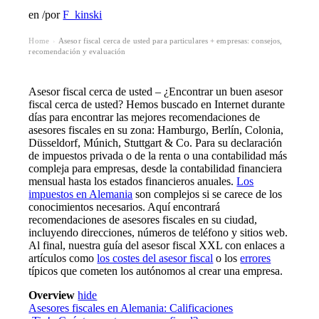
en
/
por
F_kinski
Home
Asesor fiscal cerca de usted para particulares + empresas: consejos,
›
recomendación y evaluación
Asesor fiscal cerca de usted – ¿Encontrar un buen asesor
fiscal cerca de usted? Hemos buscado en Internet durante
días para encontrar las mejores recomendaciones de
asesores fiscales
en su zona: Hamburgo, Berlín, Colonia,
Düsseldorf, Múnich, Stuttgart & Co. Para su declaración
de impuestos privada o de la renta o una contabilidad más
compleja para empresas, desde la contabilidad financiera
mensual hasta los estados financieros anuales.
Los
impuestos en Alemania
son complejos si se carece de los
conocimientos necesarios. Aquí encontrará
recomendaciones de asesores fiscales en su ciudad,
incluyendo direcciones, números de teléfono y sitios web.
Al final, nuestra guía del asesor fiscal XXL con enlaces a
artículos como
los costes del asesor fiscal
o los
errores
típicos que cometen los autónomos al crear una empresa.
Overview
hide
Asesores fiscales en Alemania: Calificaciones