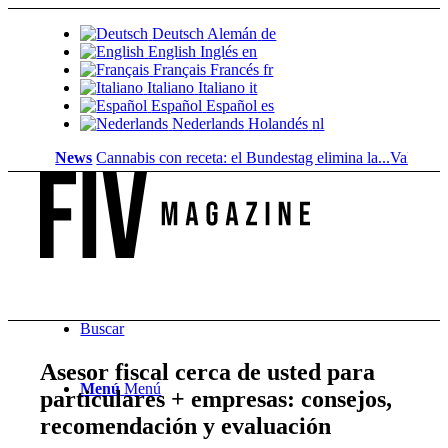
Deutsch
Alemán
de
English
Inglés
en
Français
Francés
fr
Italiano
Italiano
it
Español
Español
es
Nederlands
Holandés
nl
News
Cannabis con receta: el Bundestag elimina la...
Valor del suelo
Buscar
Asesor fiscal cerca de usted para
Menú
Menú
particulares + empresas: consejos,
recomendación y evaluación