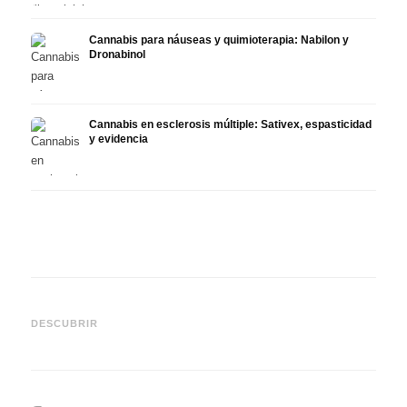
Cannabis para náuseas y quimioterapia: Nabilon y
Dronabinol
Cannabis en esclerosis múltiple: Sativex, espasticidad
y evidencia
Cannabis y epilepsia: CBD,
CBD y
Epidiolex y el estado actual
Cannabis Oil casero:
puede
DESCUBRIR
de la investigación
decarboxilación e infusión
derma