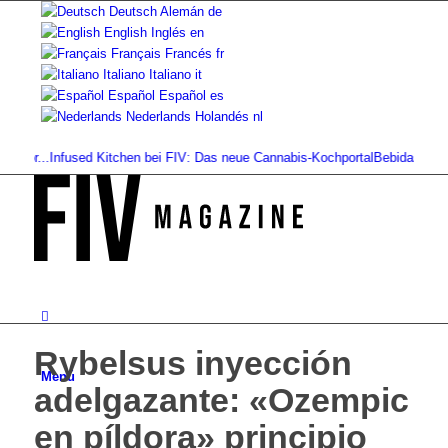
Deutsch
Alemán
de
English
Inglés
en
Français
Francés
fr
Italiano
Italiano
it
Español
Español
es
Nederlands
Holandés
nl
r...
Infused Kitchen bei FIV: Das neue Cannabis-Kochportal
Bebidas de cannabi
Rybelsus inyección
Menú
adelgazante: «Ozempic
en píldora» principio