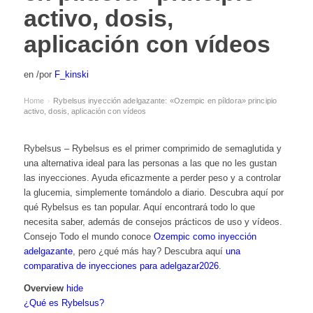
activo, dosis,
aplicación con vídeos
en
/
por
F_kinski
Home
Rybelsus inyección adelgazante: «Ozempic en píldora» principio
›
activo, dosis, aplicación con vídeos
Rybelsus – Rybelsus es el primer comprimido de semaglutida y
una alternativa ideal para las personas a las que no les gustan
las inyecciones. Ayuda eficazmente a perder peso y a controlar
la glucemia, simplemente tomándolo a diario. Descubra aquí por
qué Rybelsus es tan popular. Aquí encontrará todo lo que
necesita saber, además de consejos prácticos de uso y vídeos.
Consejo Todo el mundo conoce
Ozempic como inyección
adelgazante
, pero ¿qué más hay? Descubra aquí
una
comparativa de inyecciones para adelgazar2026
.
Overview
hide
¿Qué es Rybelsus?