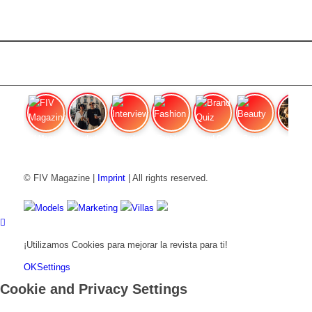
FIV Magazine
Variedades de cannabis:
Interview
Fashion
Brand Quiz
Beauty
Efecto
© FIV Magazine |
Imprint
| All rights reserved.
Models
Marketing
Villas
¡Utilizamos Cookies para mejorar la revista para ti!
OK
Settings
Cookie and Privacy Settings