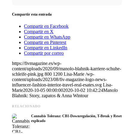
Compartir esta entrada
Compartir en Facebook
Compartir en X
Compartir en WhatsApp
Compartir en Pinterest
Compartir en LinkedIn
Compartir por correo
https://fivmagazine.es/wp-
content/uploads/2020/09/manolo-blahnik-karriere-schuhe-
schleife-pink.jpg
800
1200
Lisa-Marie
/wp-
content/uploads/2023/08/fiv-magazine-logo-news-
influencer-fashion-interior-travel-real-esates.svg
Lisa-
Marie
2020-10-05 00:00:00
2020-10-02 10:42:24
Manolo
Blahnik: Story, zapatos & Anna Wintour
RELACIONADO
Cannabis Toleranz: CB1-Downregulación, T-Break y Reset
explicado