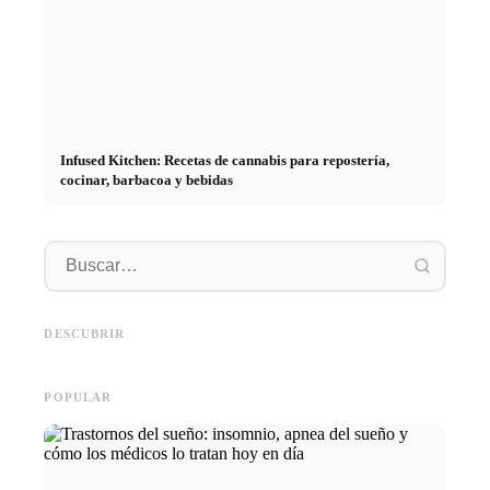
Infused Kitchen: Recetas de cannabis para repostería,
cocinar, barbacoa y bebidas
Práctic
empresa
Social Media Werbeanzeigen:
Comienzo de carrera tras los
oportun
Mehr Verkäufe durch gezieltes
estudios: lo que realmente
el cami
DESCUBRIR
Online Marketing
buscan los reclutadores
carrera
POPULAR