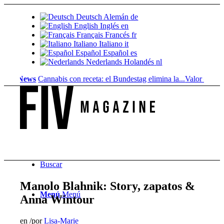
Deutsch
Alemán
de
English
Inglés
en
Français
Francés
fr
Italiano
Italiano
it
Español
Español
es
Nederlands
Holandés
nl
News
Cannabis con receta: el Bundestag elimina la...
Valor del suelo d
Buscar
Manolo Blahnik: Story, zapatos &
Menú
Menú
Anna Wintour
en
/
por
Lisa-Marie