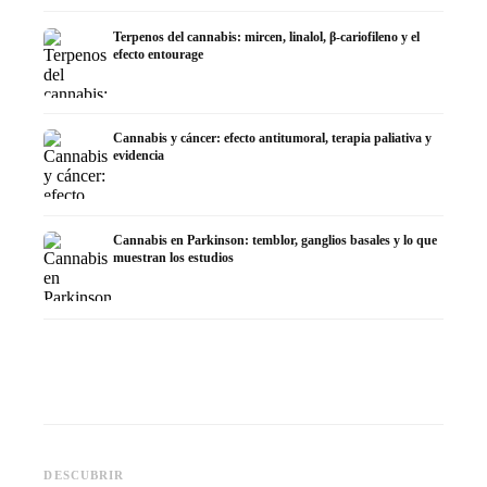
Terpenos del cannabis: mircen, linalol, β-cariofileno y el
efecto entourage
Cannabis y cáncer: efecto antitumoral, terapia paliativa y
evidencia
Cannabis en Parkinson: temblor, ganglios basales y lo que
muestran los estudios
Cannabis y TDAH: dopamina,
Cannabis en fibromialgia:
Cannabi
automedición y lo que
dolor, sueño y sistema
quimiot
DESCUBRIR
muestran los estudios
endocanabinoide
Dronab