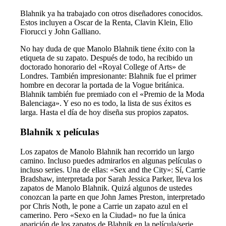
Blahnik ya ha trabajado con otros diseñadores conocidos.
Estos incluyen a Oscar de la Renta, Clavin Klein, Elio
Fiorucci y John Galliano.
No hay duda de que Manolo Blahnik tiene éxito con la
etiqueta de su zapato. Después de todo, ha recibido un
doctorado honorario del «Royal College of Arts» de
Londres. También impresionante: Blahnik fue el primer
hombre en decorar la portada de la Vogue británica.
Blahnik también fue premiado con el «Premio de la Moda
Balenciaga». Y eso no es todo, la lista de sus éxitos es
larga. Hasta el día de hoy diseña sus propios zapatos.
Blahnik x películas
Los zapatos de Manolo Blahnik han recorrido un largo
camino. Incluso puedes admirarlos en algunas películas o
incluso series. Una de ellas: «Sex and the City»: Sí, Carrie
Bradshaw, interpretada por Sarah Jessica Parker, lleva los
zapatos de Manolo Blahnik. Quizá algunos de ustedes
conozcan la parte en que John James Preston, interpretado
por Chris Noth, le pone a Carrie un zapato azul en el
camerino. Pero «Sexo en la Ciudad» no fue la única
aparición de los zapatos de Blahnik en la película/serie.