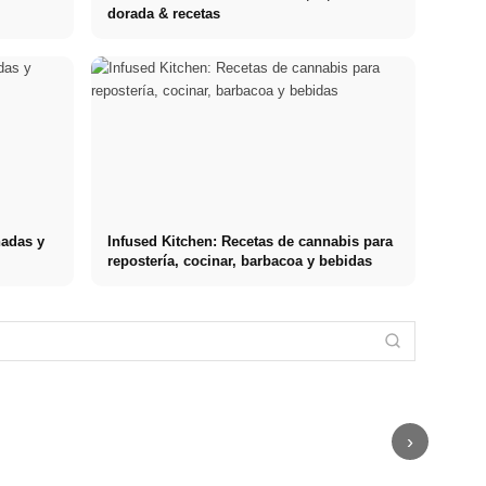
dorada & recetas
nadas y
Infused Kitchen: Recetas de cannabis para
repostería, cocinar, barbacoa y bebidas
Práctica
profesional en
Financiar los
Reducir el
empresas de
estudios en
estrés: lo que
primer nivel:
2026:
realmente
Stressursachen
oportunidades,
Deutschlandstipendium,
recomiendan
Die häufigsten
remuneración
BAföG y
los médicos –
Auslöser bei
y el camino
consejos
causas,
Arbeit,
directo hacia la
inteligentes
síntomas &
Beziehung und
carrera
para ahorrar
técnicas
Finanzen
›