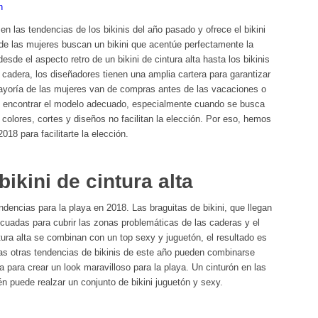
h
n las tendencias de los bikinis del año pasado y ofrece el bikini
e las mujeres buscan un bikini que acentúe perfectamente la
esde el aspecto retro de un bikini de cintura alta hasta los bikinis
a cadera, los diseñadores tienen una amplia cartera para garantizar
ayoría de las mujeres van de compras antes de las vacaciones o
il encontrar el modelo adecuado, especialmente cuando se busca
 colores, cortes y diseños no facilitan la elección. Por eso, hemos
018 para facilitarte la elección.
bikini de cintura alta
ndencias para la playa en 2018. Las braguitas de bikini, que llegan
cuadas para cubrir las zonas problemáticas de las caderas y el
intura alta se combinan con un top sexy y juguetón, el resultado es
as otras tendencias de bikinis de este año pueden combinarse
ta para crear un look maravilloso para la playa. Un cinturón en las
ién puede realzar un conjunto de bikini juguetón y sexy.