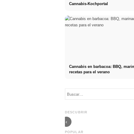
Cannabis-Kochportal
Cannabis en barbacoa: BBQ, mari
recetas para el verano
Social Media
Comienzo de
Werbeanzeigen:
carrera tras los
Mehr Verkäufe
estudios: lo
durch gezieltes
que realmente
Online
buscan los
DESCUBRIR
Marketing
reclutadores
‹
POPULAR