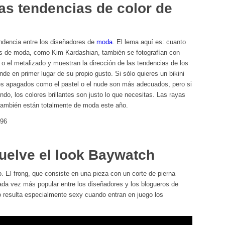
as tendencias de color de
ndencia entre los diseñadores de
moda
. El lema aquí es: cuanto
as de moda, como Kim Kardashian, también se fotografían con
e o el metalizado y muestran la dirección de las tendencias de los
de en primer lugar de su propio gusto. Si sólo quieres un bikini
res apagados como el pastel o el nude son más adecuados, pero si
ndo, los colores brillantes son justo lo que necesitas. Las rayas
as también están totalmente de moda este año.
t96
uelve el look Baywatch
. El frong, que consiste en una pieza con un corte de pierna
ada vez más popular entre los diseñadores y los blogueros de
o resulta especialmente sexy cuando entran en juego los