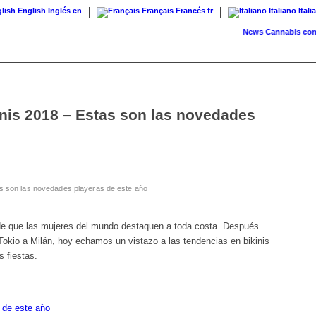
English
Inglés
en
Français
Francés
fr
Italiano
Itali
News
Cannabis con receta
inis 2018 – Estas son las novedades
as son las novedades playeras de este año
de que las mujeres del mundo destaquen a toda costa. Después
Tokio a Milán, hoy echamos un vistazo a las tendencias en bikinis
s fiestas.
 de este año