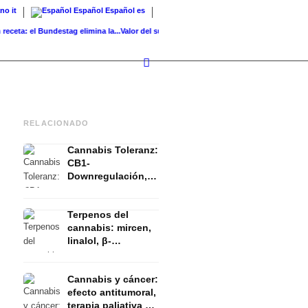
ano
it
Español
Español
es
: el Bundestag elimina la...
Valor del suelo de referencia vs. valor...
Infused Kitchen b
RELACIONADO
Cannabis Toleranz:
CB1-
Downregulación,
T-Break y Reset
explicado
Terpenos del
cannabis: mircen,
linalol, β-
cariofileno y el
efecto entourage
Cannabis y cáncer:
efecto antitumoral,
terapia paliativa y