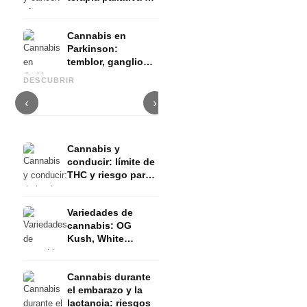
evidencia
Cannabis en
Parkinson:
temblor, ganglios
Cannabis y TDAH: dopamina,
Cannabis en fibromialgia:
C
basales y lo que
automedición y lo que
dolor, sueño y sistema
q
DESCUBRIR
muestran los
muestran los estudios
endocanabinoide
D
estudios
‹
›
Cannabis y
conducir: límite de
THC y riesgo para
el permiso de
conducir
Variedades de
cannabis: OG
Kush, White
Widow, Gorilla
Glue y más
Cannabis durante
el embarazo y la
lactancia: riesgos