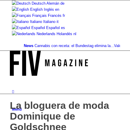
Deutsch
Alemán
de
English
Inglés
en
Français
Francés
fr
Italiano
Italiano
it
Español
Español
es
Nederlands
Holandés
nl
News
Cannabis con receta: el Bundestag elimina la...
Valor del suel
La bloguera de moda
Menú
Dominique de
Goldschnee