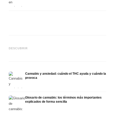
Cannabis y epilepsia: CBD,
CBD y
Epidiolex y el estado actual
Cannabis Oil casero:
puede
DESCUBRIR
de la investigación
decarboxilación e infusión
derma
Cannabis y ansiedad: cuándo el THC ayuda y cuándo la
provoca
Glosario de cannabis: los términos más importantes
explicados de forma sencilla