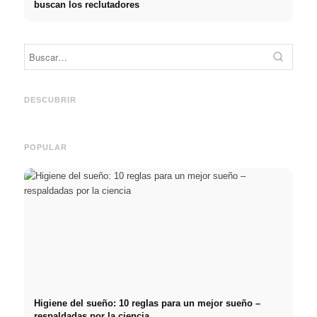
buscan los reclutadores
Práctica profesional en
Financiar los estudios en
empresas de primer nivel:
2026:
Reduci
oportunidades, remuneración
Deutschlandstipendium,
realm
y el camino directo hacia la
BAföG y consejos
médic
DESCUBRIR
carrera
inteligentes para ahorrar
& téc
POPULAR
Higiene del sueño: 10 reglas para un mejor sueño –
respaldadas por la ciencia