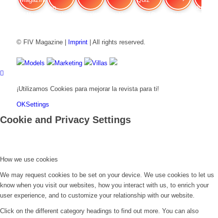
FIV Magazine
Cannabis en dolores
Interview
Fashion
Brand Quiz
Beauty
Cannab
© FIV Magazine |
Imprint
| All rights reserved.
Models
Marketing
Villas
¡Utilizamos Cookies para mejorar la revista para ti!
OK
Settings
Cookie and Privacy Settings
How we use cookies
We may request cookies to be set on your device. We use cookies to let us
know when you visit our websites, how you interact with us, to enrich your
user experience, and to customize your relationship with our website.
Click on the different category headings to find out more. You can also