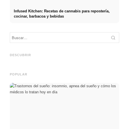
Infused Kitchen: Recetas de cannabis para repostería,
cocinar, barbacoa y bebidas
Práct
empre
Social Media Werbeanzeigen:
Comienzo de carrera tras los
oport
Mehr Verkäufe durch gezieltes
estudios: lo que realmente
y el c
DESCUBRIR
Online Marketing
buscan los reclutadores
carre
POPULAR