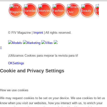
FIV Magazine
Variedades de cannabis:
Interview
Fashion
Brand Quiz
Beauty
Efecto
© FIV Magazine |
Imprint
| All rights reserved.
Models
Marketing
Villas
¡Utilizamos Cookies para mejorar la revista para ti!
OK
Settings
Cookie and Privacy Settings
How we use cookies
We may request cookies to be set on your device. We use cookies to let us
know when you visit our websites, how you interact with us, to enrich your