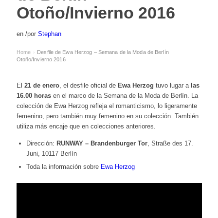
Otoño/Invierno 2016
en
/
por
Stephan
Home
Desfile de Ewa Herzog – Semana de la Moda de Berlín
›
Otoño/Invierno 2016
El
21 de enero
, el desfile oficial de
Ewa Herzog
tuvo lugar a
las
16.00 horas
en el marco de la Semana de la Moda de Berlín. La
colección de Ewa Herzog refleja el romanticismo, lo ligeramente
femenino, pero también muy femenino en su colección. También
utiliza más encaje que en colecciones anteriores.
Dirección:
RUNWAY – Brandenburger Tor
, Straße des 17.
Juni, 10117 Berlín
Toda la información sobre
Ewa Herzog