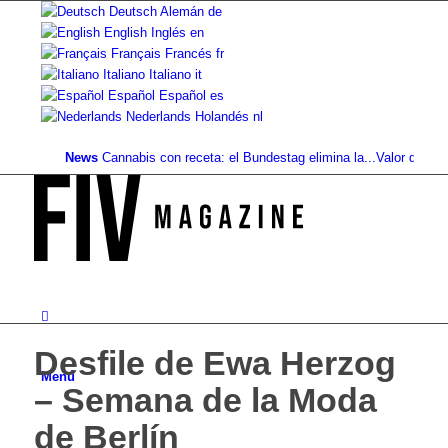
Deutsch
Alemán
de
English
Inglés
en
Français
Francés
fr
Italiano
Italiano
it
Español
Español
es
Nederlands
Holandés
nl
News
Cannabis con receta: el Bundestag elimina la...
Valor del suelo 
Desfile de Ewa Herzog
Menú
– Semana de la Moda
de Berlín