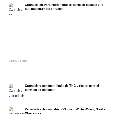
Cannabis en Parkinson: temblor, ganglios basales y lo
que muestran los estudios
Cannabis y TDAH: dopamina,
Cannabis en fibromialgia:
Canna
automedición y lo que
dolor, sueño y sistema
quimi
DESCUBRIR
muestran los estudios
endocanabinoide
Drona
Cannabis y conducir: límite de THC y riesgo para el
permiso de conducir
Variedades de cannabis: OG Kush, White Widow, Gorilla
Glue y más