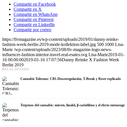
Compartir en Facebook
Compartir en X
Compartir en WhatsApp
Compartir en Pinterest
Compartir en LinkedIn
Compartir por correo
https://fivmagazine.es/wp-content/uploads/2019/01/danny-reinke-
fashion-week-berlin-2019-mode-kollektion-label.jpg
500
1000
Lisa-
Marie
/wp-content/uploads/2023/08/fiv-magazine-logo-news-
influencer-fashion-interior-travel-real-esates.svg
Lisa-Marie
2019-01-
16 00:00:00
2019-01-16 17:07:56
Danny Reinke X Fashion Week
Berlin 2019
RELACIONADO
Cannabis Toleranz: CB1-Downregulación, T-Break y Reset explicado
Terpenos del cannabis: mircen, linalol, β-cariofileno y el efecto entourage