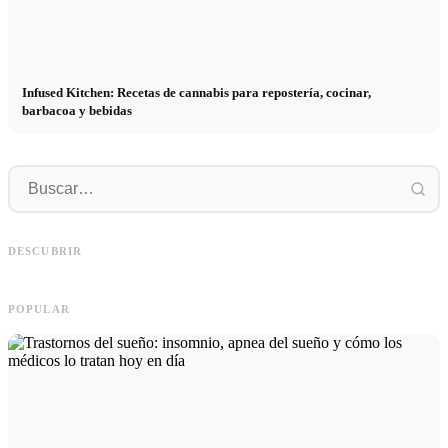
Infused Kitchen: Recetas de cannabis para repostería, cocinar,
barbacoa y bebidas
P
Social Media Werbeanzeigen: Mehr
Comienzo de carrera tras los estudios:
p
Verkäufe durch gezieltes Online
lo que realmente buscan los
r
DESCUBRIR
Marketing
reclutadores
h
POPULAR