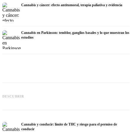
Cannabis y cáncer: efecto antitumoral, terapia paliativa y evidencia
Cannabis en Parkinson: temblor, ganglios basales y lo que muestran los
estudios
Cannabis y TDAH: dopamina,
automedición y lo que muestran los
Cannabis en fibromialgia: dolor,
DESCUBRIR
estudios
sueño y sistema endocanabinoide
q
Cannabis y conducir: límite de THC y riesgo para el permiso de
conducir