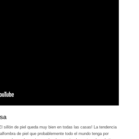
asa
l sillón de piel queda muy bien en todas las casas! La tendencia
a alfombra de piel que probablemente todo el mundo tenga por