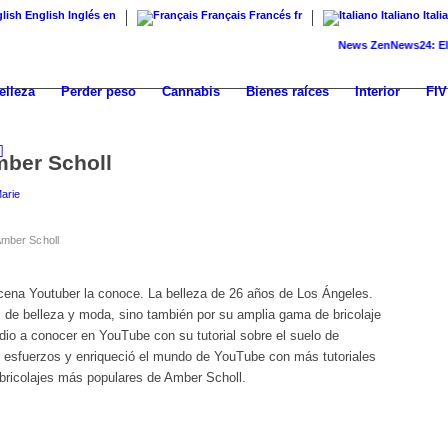
English
Inglés
en
Français
Francés
fr
Italiano
Itali
News
ZenNews24: El nuevo 
elleza
Perder peso
Cannabis
Bienes raíces
Interior
FIV
mber Scholl
arie
Amber Scholl
cena Youtuber la conoce. La belleza de 26 años de Los Ángeles.
 de belleza y moda, sino también por su amplia gama de bricolaje
dio a conocer en YouTube con su tutorial sobre el suelo de
esfuerzos y enriqueció el mundo de YouTube con más tutoriales
 bricolajes más populares de Amber Scholl.