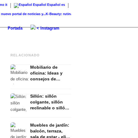
ano
it
Español
Español
es
portal de noticias y...
K-Beauty: rutina, productos y marcas coreanas para...
Piel de c
Portada
< Instagram
RELACIONADO
Mobiliario de
oficina: Ideas y
consejos de
diseño para el
escritorio, la silla
Sillón: sillón
de oficina, los
colgante, sillón
armarios y co.
reclinable o sillón
de ala - elija su
clásico o utilice el
Muebles de jardín:
llamativo para la
balcón, terraza,
sala de estar & co.
sala de estar - elija