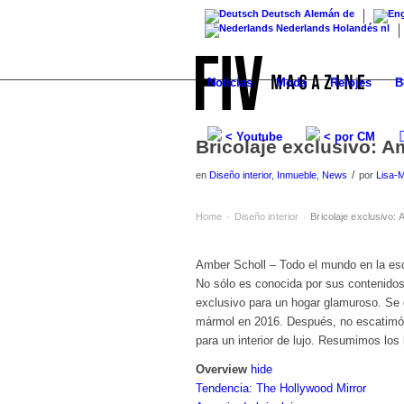
Deutsch
Alemán
de
Nederlands
Holandés
nl
Noticias
Moda
Relojes
B
< Youtube
< por CM
Bricolaje exclusivo: A
/
en
Diseño interior
,
Inmueble
,
News
por
Lisa-M
Home
Diseño interior
Bricolaje exclusivo: 
›
›
Amber Scholl – Todo el mundo en la es
No sólo es conocida por sus contenidos
exclusivo para un hogar glamuroso. Se 
mármol en 2016. Después, no escatimó 
para un interior de lujo. Resumimos los
Overview
hide
Tendencia: The Hollywood Mirror