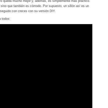
tero queda mucho mejor y, además, es simplemente más práctico.
 sino que también es cómodo. Por supuesto, un sillón así es un
seguido con creces con su versión DIY.
a todos: