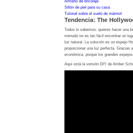
Armario de bricolaje
Sillón de piel para su casa
Tutorial sobre el suelo de mármol
Tendencia: The Hollywo
Todos lo sabemos: quieres hacer una bo
menudo no es tan fácil encontrar un lu
luz natural. La solución es un espejo H
proporcionar una luz perfecta. Gracias
económica, porque los grandes espejos
Aquí está la versión DIY de Amber Scho