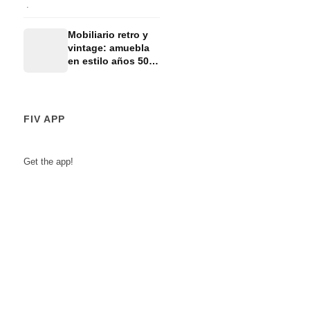
decoración y
amueblamiento
Mobiliario retro y
con muebles como
vintage: amuebla
sofás, mesas & co.
en estilo años 50,
60 o 70 con
muebles, lámparas
y alfombras.
FIV APP
Get the app!