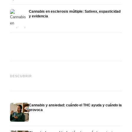
Cannabis en esclerosis múltiple: Sativex, espasticidad
y evidencia
Cannabis y epilepsia: CBD,
CBD y
Epidiolex y el estado actual
Cannabis Oil casero:
puede
DESCUBRIR
de la investigación
decarboxilación e infusión
derma
Cannabis y ansiedad: cuándo el THC ayuda y cuándo la
provoca