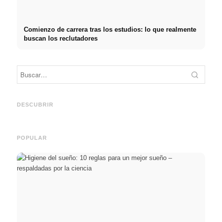
Comienzo de carrera tras los estudios: lo que realmente
buscan los reclutadores
Práctica profesional en
Financiar los estudios en
empresas de primer nivel:
2026:
Reduci
oportunidades, remuneración
Deutschlandstipendium,
realm
y el camino directo hacia la
BAföG y consejos
médic
DESCUBRIR
carrera
inteligentes para ahorrar
& téc
POPULAR