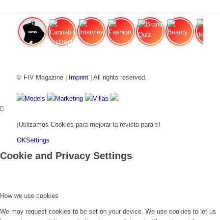
FIV Magazine
Cannabis y TDAH:
Interview
Fashion
Brand Quiz
Beauty
Valor del
© FIV Magazine |
Imprint
| All rights reserved.
Models
Marketing
Villas
¡Utilizamos Cookies para mejorar la revista para ti!
OK
Settings
Cookie and Privacy Settings
How we use cookies
We may request cookies to be set on your device. We use cookies to let us