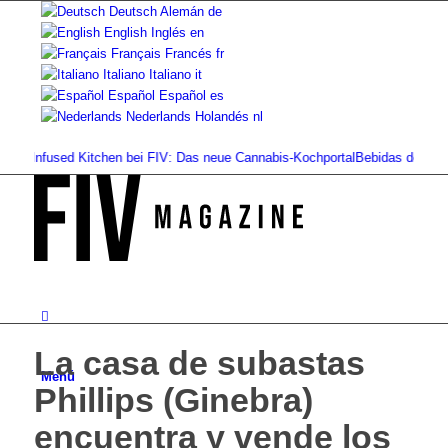
Deutsch
Alemán
de
English
Inglés
en
Français
Francés
fr
Italiano
Italiano
it
Español
Español
es
Nederlands
Holandés
nl
Infused Kitchen bei FIV: Das neue Cannabis-Kochportal
Bebidas de cannabis: 
La casa de subastas
Menú
Phillips (Ginebra)
encuentra y vende los