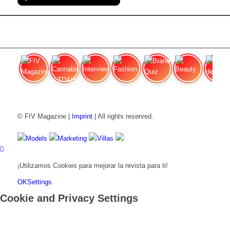
FIV Magazine
Cannabis y TDAH:
Interview
Fashion
Brand Quiz
Beauty
Valor del
© FIV Magazine |
Imprint
| All rights reserved.
Models
Marketing
Villas
¡Utilizamos Cookies para mejorar la revista para ti!
OK
Settings
Cookie and Privacy Settings