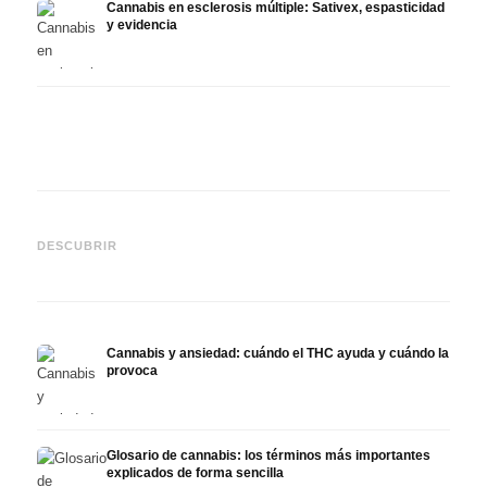
Cannabis en esclerosis múltiple: Sativex, espasticidad
y evidencia
Cannabis y epilepsia: CBD,
CBD y
Epidiolex y el estado actual
Cannabis Oil casero:
puede
DESCUBRIR
de la investigación
decarboxilación e infusión
derma
Cannabis y ansiedad: cuándo el THC ayuda y cuándo la
provoca
Glosario de cannabis: los términos más importantes
explicados de forma sencilla