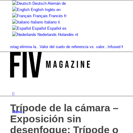
Deutsch
Alemán
de
English
Inglés
en
Français
Francés
fr
Italiano
Italiano
it
Español
Español
es
Nederlands
Holandés
nl
estag elimina la...
Valor del suelo de referencia vs. valor...
Infused Kitchen be
Trípode de la cámara –
Menú
Exposición sin
desenfoque: Trípode o