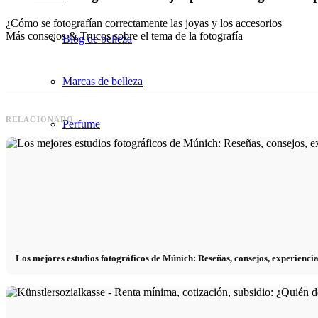
¿Cómo se fotografían correctamente las joyas y los accesorios
Más consejos & Trucos sobre el tema de la fotografía
Blog de belleza
Marcas de belleza
RELACIONADO
Perfume
Fragancia
Peinados
Maquillaje
Los mejores estudios fotográficos de Múnich: Reseñas, consejos, experienci
Fitness