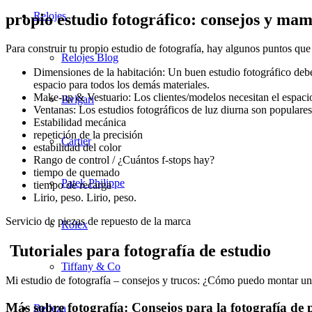
Relojes
propio estudio fotográfico: consejos y mam
Para construir tu propio estudio de fotografía, hay algunos puntos que
Relojes Blog
Dimensiones de la habitación: Un buen estudio fotográfico debe d
espacio para todos los demás materiales.
Make-up & Vestuario: Los clientes/modelos necesitan el espacio 
Bvlgari
Ventanas: Los estudios fotográficos de luz diurna son populares,
Estabilidad mecánica
repetición de la precisión
Cartier
estabilidad del color
Rango de control / ¿Cuántos f-stops hay?
tiempo de quemado
Patek Philippe
tiempo de recarga
Lirio, peso. Lirio, peso.
Servicio de piezas de repuesto de la marca
Rolex
Tutoriales para fotografía de estudio
Tiffany & Co
Mi estudio de fotografía – consejos y trucos: ¿Cómo puedo montar un 
Más sobre fotografía: Consejos para la fotografía de
Belleza