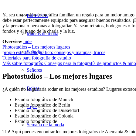
Ya sea una sesión fotográfica familiar, un regalo para un mejor amigo 
Entrevistas
debe estar perfectamente equipado para asegurar buenos resultados. ¡E
y la persona o personas a fotografiar. Ya sean retratos, bodegones o f
fondos y el juego de la charla y la luz.
Marcas de moda
Overview
hide
Photostudios – Los mejores lugares
Señorita
propio estudio fotográfico: consejos y mampas; trucos
Tutoriales para fotografía de estudio
Más sobre fotografía: Consejos para la fotografía de productos & niñ
Señores
Photostudios – Los mejores lugares
Bolsas
¿A quién no le gustaría rodar en los mejores estudios? Lugares extraor
Estudio fotográfico de Munich
Estudio fotográfico de Berlín
Joyas
Estudio fotográfico de Düsseldorf
Estudio fotográfico de Colonia
Estudio fotográfico de
Semana de la moda
Tip! Aquí puedes encontrar los mejores fotógrafos de Alemania & inte