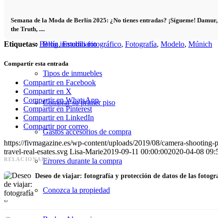
Bienes raíces
Semana de la Moda de Berlín 2025: ¿No tienes entradas? ¡Sígueme! Damur,
the Truth, ....
Etiquetas:
Berlín
,
Estudio fotográfico
,
Fotografía
,
Modelo
,
Múnich
Blog inmobiliario
Compartir esta entrada
Tipos de inmuebles
Compartir en Facebook
Compartir en X
Compartir en WhatsApp
Comprar su primer piso
Compartir en Pinterest
Compartir en LinkedIn
Compartir por correo
Gastos accesorios de compra
https://fivmagazine.es/wp-content/uploads/2019/08/camera-shooting-
travel-real-esates.svg
Lisa-Marie
2019-09-11 00:00:00
2020-04-08 09:
RELACIONADO
Errores durante la compra
Deseo de viajar: fotografía y protección de datos de las fotogra
Conozca la propiedad