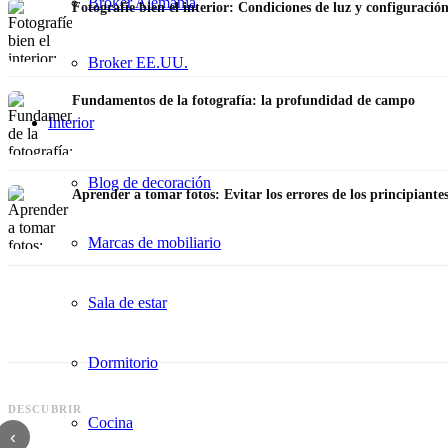
Broker Alemania
Fotografíe bien el interior: Condiciones de luz y configuració
Broker EE.UU.
Fundamentos de la fotografía: la profundidad de campo
Interior
Blog de decoración
Aprender a tomar fotos: Evitar los errores de los principiante
Marcas de mobiliario
Sala de estar
Dormitorio
DESCUBRIR
Consejos del fotógrafo de moda: Comportamiento en el plató - Especial para model
Cocina
‹