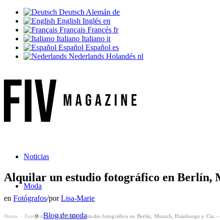
Deutsch
Alemán
de
English
Inglés
en
Français
Francés
fr
Italiano
Italiano
it
Español
Español
es
Nederlands
Holandés
nl
Noticias
Alquilar un estudio fotográfico en Berlín,
Moda
en
Fotógrafos
/
por
Lisa-Marie
Blog de moda
Home
Fotógrafos
Alquilar un estudio fotográfico en Berlín, Munich, Hamburgo y Cía. –
›
›