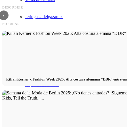
7 consejos para encontrar el trípode de la
Ajuste de tamaños: Total, primer
DESCUBRIR
cámara adecuada
primer plano - ¿cuál es el tamaño
‹
Jeringas adelgazantes
POPULAR
Cannabis
¿Comprar cannabis por Internet?
Variedades de cannabis
Kilian Kerner x Fashion Week 2025: Alta costura alemana "DDR" entre em
Tarjeta de cannabis
Noticias sobre el cannabis
Legalización del cannabis