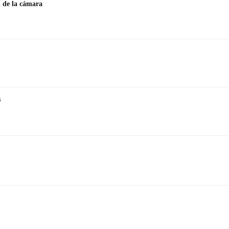
n de la cámara
s
os #7