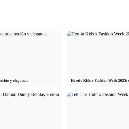
 plano,
Fotografía retroiluminada: Consejos para un
Fotografía de anima
 correcto?
uso eficaz de las fuentes de luz
paciencia conducen a
oción y elegancia
Heroin Kids x Fashion Week 2025: st