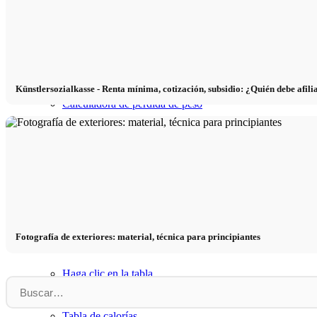
Nutrición
Perder peso
Künstlersozialkasse - Renta mínima, cotización, subsidio: ¿Quién debe afili
Calculadora de pérdida de peso
Calculadora de IMC
Calculadora del metabolismo basal
Calculadora de necesidades calóricas
Fotografía de exteriores: material, técnica para principiantes
Haga clic en la tabla
Tabla de calorías