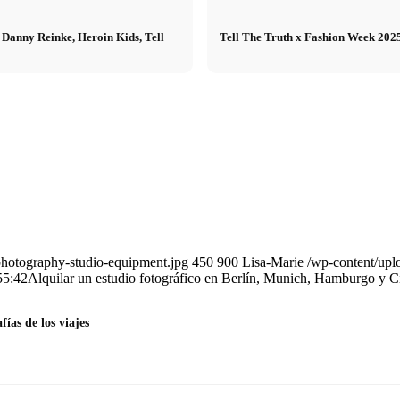
 Danny Reinke, Heroin Kids, Tell
Tell The Truth x Fashion Week 20
photography-studio-equipment.jpg
450
900
Lisa-Marie
/wp-content/upl
55:42
Alquilar un estudio fotográfico en Berlín, Munich, Hamburgo y Cí
fías de los viajes