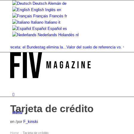
Deutsch
Alemán
de
English
Inglés
en
Français
Francés
fr
Italiano
Italiano
it
Español
Español
es
Nederlands
Holandés
nl
ceta: el Bundestag elimina la...
Valor del suelo de referencia vs. valor...
Infus
Tarjeta de crédito
Menú
en
/
por
F_kinski
Home
Tarjeta de crédito
›