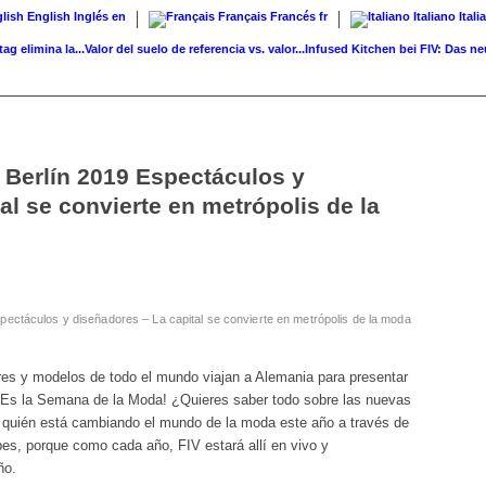
English
Inglés
en
Français
Francés
fr
Italiano
Itali
mina la...
Valor del suelo de referencia vs. valor...
Infused Kitchen bei FIV: Das neue C
Berlín 2019 Espectáculos y
al se convierte en metrópolis de la
ectáculos y diseñadores – La capital se convierte en metrópolis de la moda
res y modelos de todo el mundo viajan a Alemania para presentar
¡Es la Semana de la Moda! ¿Quieres saber todo sobre las nuevas
y quién está cambiando el mundo de la moda este año a través de
s, porque como cada año, FIV estará allí en vivo y
ño.