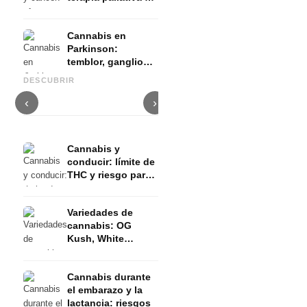
evidencia
Cannabis en
Parkinson:
temblor, ganglios
Cannabis y TDAH: dopamina,
Cannabis en fibromialgia:
C
basales y lo que
automedición y lo que
dolor, sueño y sistema
q
DESCUBRIR
muestran los
muestran los estudios
endocanabinoide
D
estudios
‹
›
Cannabis y
conducir: límite de
THC y riesgo para
el permiso de
conducir
Variedades de
cannabis: OG
Kush, White
Widow, Gorilla
Glue y más
Cannabis durante
el embarazo y la
lactancia: riesgos