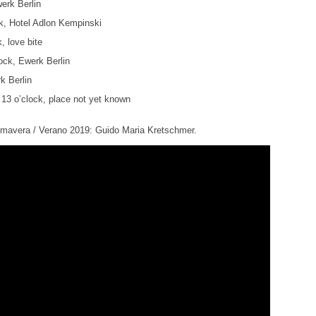
werk Berlin
k, Hotel Adlon Kempinski
, love bite
ock, Ewerk Berlin
k Berlin
13 o’clock, place not yet known
imavera / Verano 2019: Guido Maria Kretschmer.