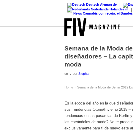
Deutsch
Alemán
de
Nederlands
Holandés
nl
News
Cannabis con receta: el Bundestag eli
Semana de la Moda de 
diseñadores – La capit
moda
/
en
por
Stephan
Home
Semana de la Moda de Berlín 2019 Esp
›
Es la época del año en la que diseñado
sus Tendencias Otoño/Invierno 2019 – 
tendencias en las pasarelas de Berlín 
los escándalos de moda? No te preocupe
exclusivamente para ti de nuevo este a