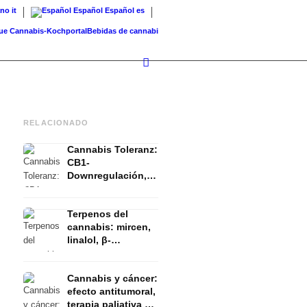
ano
it
Español
Español
es
annabis-Kochportal
Bebidas de cannabis: batidos, té, leche dorada...
Cannabis en barba
RELACIONADO
Cannabis Toleranz:
CB1-
Downregulación,
T-Break y Reset
explicado
Terpenos del
cannabis: mircen,
linalol, β-
cariofileno y el
efecto entourage
Cannabis y cáncer:
efecto antitumoral,
terapia paliativa y