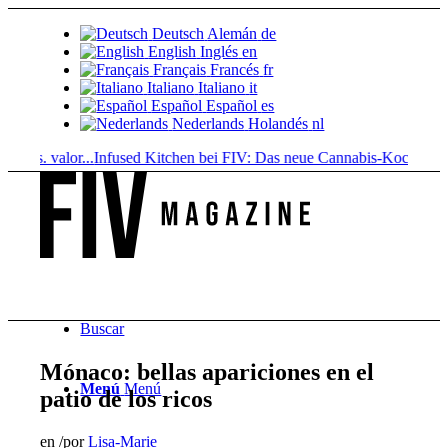
Deutsch
Alemán
de
English
Inglés
en
Français
Francés
fr
Italiano
Italiano
it
Español
Español
es
Nederlands
Holandés
nl
 vs. valor...
Infused Kitchen bei FIV: Das neue Cannabis-Kochportal
Be
Buscar
Mónaco: bellas apariciones en el
Menú
Menú
patio de los ricos
en
/
por
Lisa-Marie