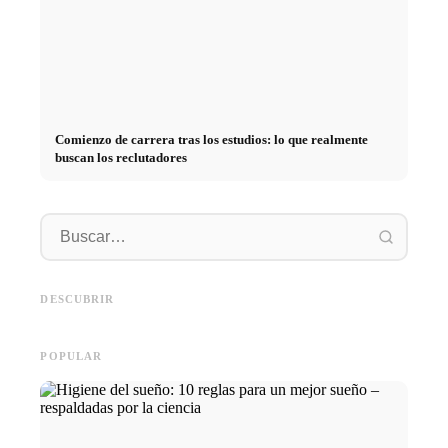
Comienzo de carrera tras los estudios: lo que realmente
buscan los reclutadores
Práctica profesional en
empresas de primer nivel:
Financiar los estudios en 2026:
Reducir 
oportunidades, remuneración y
Deutschlandstipendium, BAföG
realmen
el camino directo hacia la
y consejos inteligentes para
médicos
DESCUBRIR
carrera
ahorrar
técnica
POPULAR