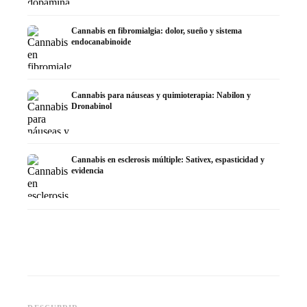
Cannabis en fibromialgia: dolor, sueño y sistema
endocanabinoide
Cannabis para náuseas y quimioterapia: Nabilon y
Dronabinol
Cannabis en esclerosis múltiple: Sativex, espasticidad y
evidencia
Cannabis y epilepsia: CBD,
CBD y p
Epidiolex y el estado actual de
Cannabis Oil casero:
puede h