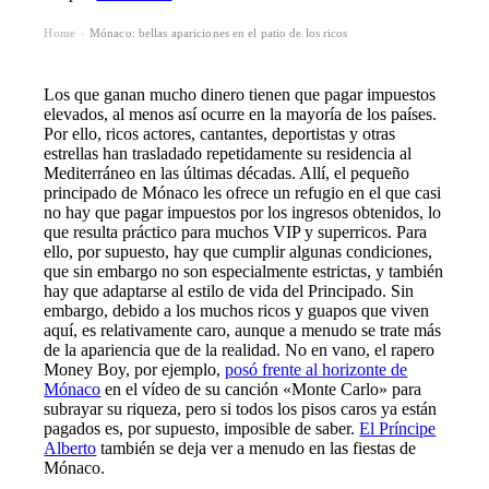
Home
Mónaco: bellas apariciones en el patio de los ricos
›
Los que ganan mucho dinero tienen que pagar impuestos
elevados, al menos así ocurre en la mayoría de los países.
Por ello, ricos actores, cantantes, deportistas y otras
estrellas han trasladado repetidamente su residencia al
Mediterráneo en las últimas décadas. Allí, el pequeño
principado de Mónaco les ofrece un refugio en el que casi
no hay que pagar impuestos por los ingresos obtenidos, lo
que resulta práctico para muchos VIP y superricos. Para
ello, por supuesto, hay que cumplir algunas condiciones,
que sin embargo no son especialmente estrictas, y también
hay que adaptarse al estilo de vida del Principado. Sin
embargo, debido a los muchos ricos y guapos que viven
aquí, es relativamente caro, aunque a menudo se trate más
de la apariencia que de la realidad. No en vano, el rapero
Money Boy, por ejemplo,
posó frente al horizonte de
Mónaco
en el vídeo de su canción «Monte Carlo» para
subrayar su riqueza, pero si todos los pisos caros ya están
pagados es, por supuesto, imposible de saber.
El Príncipe
Alberto
también se deja ver a menudo en las fiestas de
Mónaco.