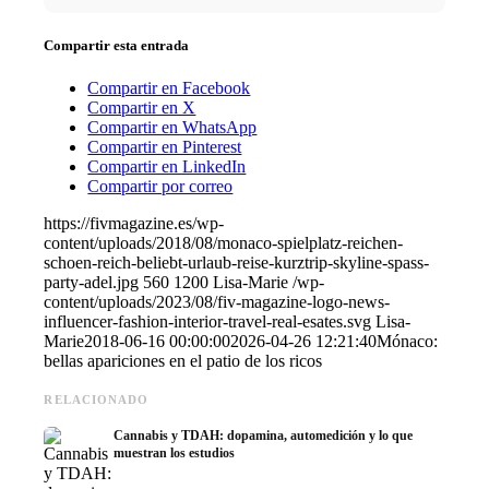
Compartir esta entrada
Compartir en Facebook
Compartir en X
Compartir en WhatsApp
Compartir en Pinterest
Compartir en LinkedIn
Compartir por correo
https://fivmagazine.es/wp-
content/uploads/2018/08/monaco-spielplatz-reichen-
schoen-reich-beliebt-urlaub-reise-kurztrip-skyline-spass-
party-adel.jpg
560
1200
Lisa-Marie
/wp-
content/uploads/2023/08/fiv-magazine-logo-news-
influencer-fashion-interior-travel-real-esates.svg
Lisa-
Marie
2018-06-16 00:00:00
2026-04-26 12:21:40
Mónaco:
bellas apariciones en el patio de los ricos
RELACIONADO
Cannabis y TDAH: dopamina, automedición y lo que
muestran los estudios