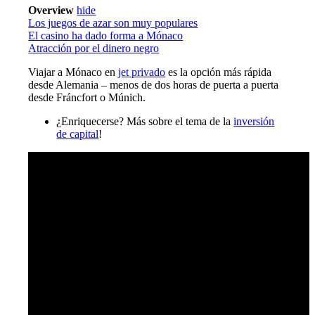
Overview
hide
Los juegos de azar son muy populares
El casino ha dado forma a Mónaco
Atracción por el dinero negro
Viajar a Mónaco en
jet privado
es la opción más rápida
desde Alemania – menos de dos horas de puerta a puerta
desde Fráncfort o Múnich.
¿Enriquecerse? Más sobre el tema de la
inversión
de capital
!