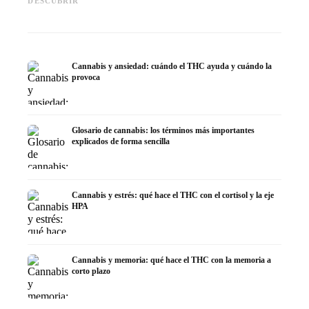
DESCUBRIR
la investigación
decarboxilación e infusión
dermat
Cannabis y ansiedad: cuándo el THC ayuda y cuándo la
provoca
Glosario de cannabis: los términos más importantes
explicados de forma sencilla
Cannabis y estrés: qué hace el THC con el cortisol y la eje
HPA
Cannabis y memoria: qué hace el THC con la memoria a
corto plazo