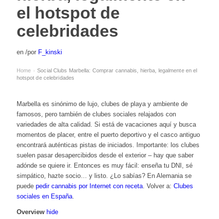
el hotspot de
celebridades
en
/
por
F_kinski
Home
Social Clubs Marbella: Comprar cannabis, hierba, legalmente en el
›
hotspot de celebridades
Marbella es sinónimo de lujo, clubes de playa y ambiente de
famosos, pero también de clubes sociales relajados con
variedades de alta calidad. Si está de vacaciones aquí y busca
momentos de placer, entre el puerto deportivo y el casco antiguo
encontrará auténticas pistas de iniciados. Importante: los clubes
suelen pasar desapercibidos desde el exterior – hay que saber
adónde se quiere ir. Entonces es muy fácil: enseña tu DNI, sé
simpático, hazte socio… y listo. ¿Lo sabías? En Alemania se
puede
pedir cannabis por Internet con receta
. Volver a:
Clubes
sociales en España
.
Overview
hide