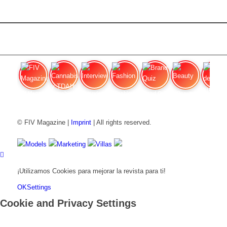
FIV Magazine
Cannabis y TDAH:
Interview
Fashion
Brand Quiz
Beauty
Valor del
© FIV Magazine |
Imprint
| All rights reserved.
Models
Marketing
Villas
¡Utilizamos Cookies para mejorar la revista para ti!
OK
Settings
Cookie and Privacy Settings