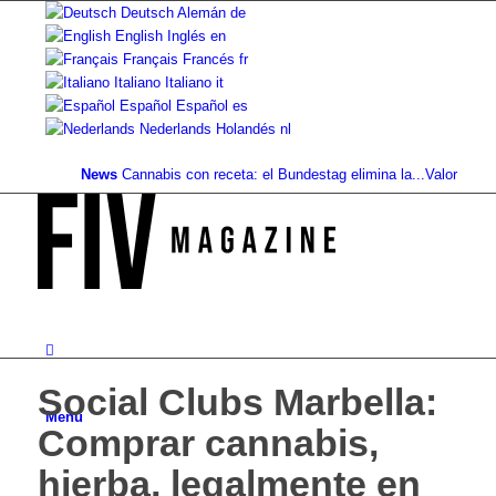
Deutsch
Alemán
de
English
Inglés
en
Français
Francés
fr
Italiano
Italiano
it
Español
Español
es
Nederlands
Holandés
nl
News
Cannabis con receta: el Bundestag elimina la...
Valor del suelo
Social Clubs Marbella:
Menú
Comprar cannabis,
hierba, legalmente en