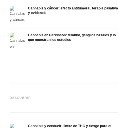
Cannabis y cáncer: efecto antitumoral, terapia paliativa
y evidencia
Cannabis en Parkinson: temblor, ganglios basales y lo
que muestran los estudios
Cannabis y TDAH: dopamina,
Cannabis en fibromialgia:
Canna
automedición y lo que
dolor, sueño y sistema
quimi
DESCUBRIR
muestran los estudios
endocanabinoide
Drona
Cannabis y conducir: límite de THC y riesgo para el