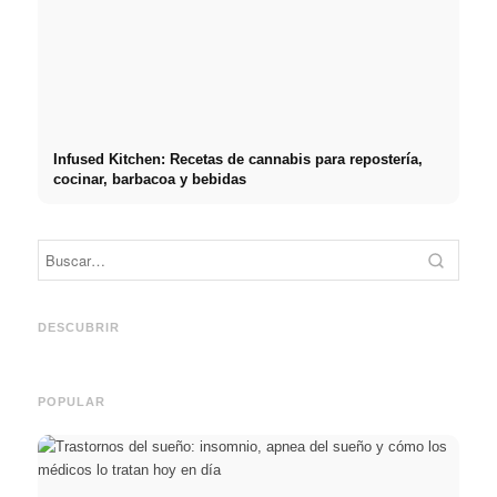
Infused Kitchen: Recetas de cannabis para repostería,
cocinar, barbacoa y bebidas
Práct
empre
Social Media Werbeanzeigen:
Comienzo de carrera tras los
oport
Mehr Verkäufe durch gezieltes
estudios: lo que realmente
y el c
DESCUBRIR
Online Marketing
buscan los reclutadores
carre
POPULAR