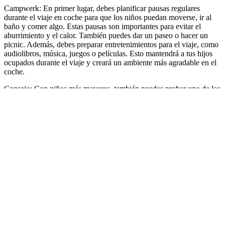
Campwerk: En primer lugar, debes planificar pausas regulares
durante el viaje en coche para que los niños puedan moverse, ir al
baño y comer algo. Estas pausas son importantes para evitar el
aburrimiento y el calor. También puedes dar un paseo o hacer un
picnic. Además, debes preparar entretenimientos para el viaje, como
audiolibros, música, juegos o películas. Esto mantendrá a tus hijos
ocupados durante el viaje y creará un ambiente más agradable en el
coche.
Consejo: Con niños más mayores, también puedes probar uno de los
juegos FIV:
Minijuegos
Camping: Seleccione apto para niños
FIV: Una vez que la familia ha llegado sana y salva al destino de
vacaciones, ¿cómo encontrar un camping adecuado?
Campwerk: Para los niños, el camping puede convertirse
rápidamente en una situación totalmente nueva. Dado que las cosas
pueden agitarse rápidamente, debes mantener la calma y vigilar
siempre a los más pequeños. Si no prestas atención, pueden
producirse accidentes y lesiones. Si tus hijos tienen edad suficiente,