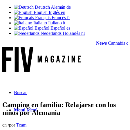
Deutsch
Alemán
de
English
Inglés
en
Français
Francés
fr
Italiano
Italiano
it
Español
Español
es
Nederlands
Holandés
nl
News
Cannabis con rece
Buscar
Camping en familia: Relajarse con los
Menú
Menú
niños por Alemania
en
/
por
Team