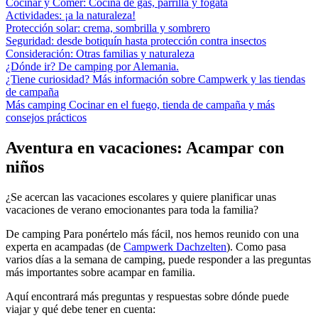
Cocinar y Comer: Cocina de gas, parrilla y fogata
Actividades: ¡a la naturaleza!
Protección solar: crema, sombrilla y sombrero
Seguridad: desde botiquín hasta protección contra insectos
Consideración: Otras familias y naturaleza
¿Dónde ir? De camping por Alemania.
¿Tiene curiosidad? Más información sobre Campwerk y las tiendas
de campaña
Más camping Cocinar en el fuego, tienda de campaña y más
consejos prácticos
Aventura en vacaciones: Acampar con
niños
¿Se acercan las vacaciones escolares y quiere planificar unas
vacaciones de verano emocionantes para toda la familia?
De camping Para ponértelo más fácil, nos hemos reunido con una
experta en acampadas (de
Campwerk Dachzelten
). Como pasa
varios días a la semana de camping, puede responder a las preguntas
más importantes sobre acampar en familia.
Aquí encontrará más preguntas y respuestas sobre dónde puede
viajar y qué debe tener en cuenta: