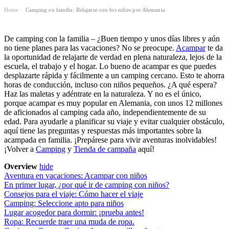
Home
Camping en familia: Relajarse con los niños por Alemania
›
De camping con la familia – ¿Buen tiempo y unos días libres y aún
no tiene planes para las vacaciones? No se preocupe.
Acampar
te da
la oportunidad de relajarte de verdad en plena naturaleza, lejos de la
escuela, el trabajo y el hogar. Lo bueno de acampar es que puedes
desplazarte rápida y fácilmente a un camping cercano. Esto te ahorra
horas de conducción, incluso con niños pequeños. ¿A qué espera?
Haz las maletas y adéntrate en la naturaleza. Y no es el único,
porque acampar es muy popular en Alemania, con unos 12 millones
de aficionados al camping cada año, independientemente de su
edad. Para ayudarle a planificar su viaje y evitar cualquier obstáculo,
aquí tiene las preguntas y respuestas más importantes sobre la
acampada en familia. ¡Prepárese para vivir aventuras inolvidables!
¡Volver a
Camping
y
Tienda de campaña
aquí!
Overview
hide
Aventura en vacaciones: Acampar con niños
En primer lugar, ¿por qué ir de camping con niños?
Consejos para el viaje: Cómo hacer el viaje
Camping: Seleccione apto para niños
Lugar acogedor para dormir: ¡prueba antes!
Ropa: Recuerde traer una muda de ropa.