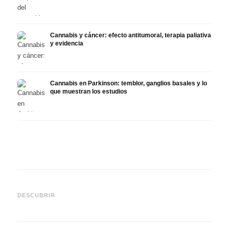
Cannabis y cáncer: efecto antitumoral, terapia paliativa
y evidencia
Cannabis en Parkinson: temblor, ganglios basales y lo
que muestran los estudios
Cannabis y TDAH: dopamina,
Cannabis en fibromialgia:
Canna
automedición y lo que
dolor, sueño y sistema
quimi
DESCUBRIR
muestran los estudios
endocanabinoide
Drona