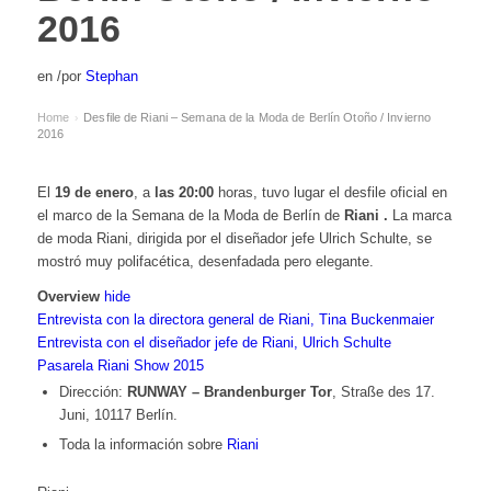
2016
en
/
por
Stephan
Home
Desfile de Riani – Semana de la Moda de Berlín Otoño / Invierno
›
2016
El
19 de enero
, a
las 20:00
horas, tuvo lugar el desfile oficial en
el marco de la Semana de la Moda de Berlín de
Riani
.
La marca
de moda Riani, dirigida por el diseñador jefe Ulrich Schulte, se
mostró muy polifacética, desenfadada pero elegante.
Overview
hide
Entrevista con la directora general de Riani, Tina Buckenmaier
Entrevista con el diseñador jefe de Riani, Ulrich Schulte
Pasarela Riani Show 2015
Dirección:
RUNWAY – Brandenburger Tor
, Straße des 17.
Juni, 10117 Berlín.
Toda la información sobre
Riani