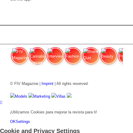
FIV Magazine
Cannabis Vaporizador: ¿Qué
Interview
Fashion
Brand Quiz
Beauty
Precios de
© FIV Magazine |
Imprint
| All rights reserved.
Models
Marketing
Villas
¡Utilizamos Cookies para mejorar la revista para ti!
OK
Settings
Cookie and Privacy Settings