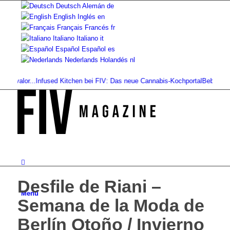
Deutsch
Alemán
de
English
Inglés
en
Français
Francés
fr
Italiano
Italiano
it
Español
Español
es
Nederlands
Holandés
nl
 valor...
Infused Kitchen bei FIV: Das neue Cannabis-Kochportal
Bebidas de ca
Desfile de Riani –
Menú
Semana de la Moda de
Berlín Otoño / Invierno