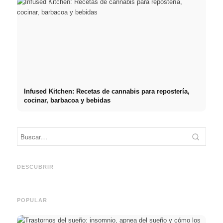
Infused Kitchen: Recetas de cannabis para repostería,
cocinar, barbacoa y bebidas
Práct
empre
Social Media Werbeanzeigen:
Comienzo de carrera tras los
oport
Mehr Verkäufe durch gezieltes
estudios: lo que realmente
y el c
DESCUBRIR
Online Marketing
buscan los reclutadores
carre
POPULAR