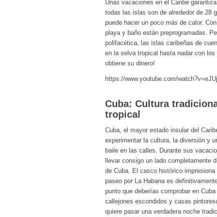
Unas vacaciones en el Caribe garantiza
todas las islas son de alrededor de 28 
puede hacer un poco más de calor. Con
playa y baño están preprogramadas. Per
polifacética, las islas caribeñas de c
en la selva tropical hasta nadar con lo
obtiene su dinero!
https://www.youtube.com/watch?v=eJ
Cuba: Cultura tradicion
tropical
Cuba, el mayor estado insular del Cari
experimentar la cultura, la diversión y
baile en las calles. Durante sus vacacio
llevar consigo un lado completamente di
de Cuba. El casco histórico impresiona
paseo por La Habana es definitivamente
punto que deberías comprobar en Cuba e
callejones escondidos y casas pintoresc
quiere pasar una verdadera noche tradic