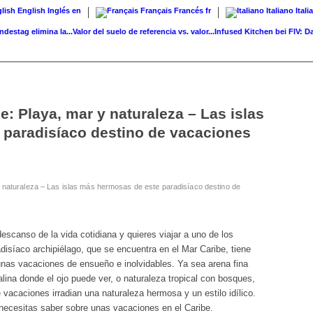
English
Inglés
en
Français
Francés
fr
Italiano
Itali
 elimina la...
Valor del suelo de referencia vs. valor...
Infused Kitchen bei FIV: Das ne
e: Playa, mar y naturaleza – Las islas
paradisíaco destino de vacaciones
y naturaleza – Las islas más hermosas de este paradisíaco destino de
scanso de la vida cotidiana y quieres viajar a uno de los
isíaco archipiélago, que se encuentra en el Mar Caribe, tiene
nas vacaciones de ensueño e inolvidables. Ya sea arena fina
alina donde el ojo puede ver, o naturaleza tropical con bosques,
 vacaciones irradian una naturaleza hermosa y un estilo idílico.
 necesitas saber sobre unas vacaciones en el Caribe.