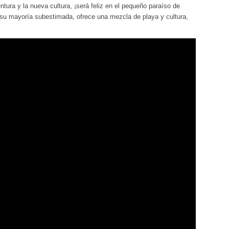
tura y la nueva cultura, ¡será feliz en el pequeño paraíso de
 su mayoría subestimada, ofrece una mezcla de playa y cultura,