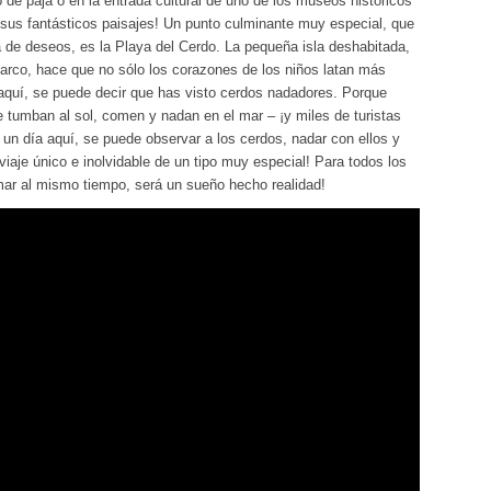
de paja o en la entrada cultural de uno de los museos históricos
sus fantásticos paisajes! Un punto culminante muy especial, que
ta de deseos, es la Playa del Cerdo. La pequeña isla deshabitada,
barco, hace que no sólo los corazones de los niños latan más
aquí, se puede decir que has visto cerdos nadadores. Porque
 tumban al sol, comen y nadan en el mar – ¡y miles de turistas
un día aquí, se puede observar a los cerdos, nadar con ellos y
viaje único e inolvidable de un tipo muy especial! Para todos los
ar al mismo tiempo, será un sueño hecho realidad!