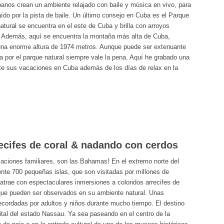
banos crean un ambiente relajado con baile y música en vivo, para
raído por la pista de baile. Un último consejo en Cuba es el Parque
atural se encuentra en el este de Cuba y brilla con arroyos
al. Además, aquí se encuentra la montaña más alta de Cuba,
una enorme altura de 1974 metros. Aunque puede ser extenuante
por el parque natural siempre vale la pena. Aquí he grabado una
te sus vacaciones en Cuba además de los días de relax en la
ecifes de coral & nadando con cerdos
ciones familiares, son las Bahamas! En el extremo norte del
te 700 pequeñas islas, que son visitadas por millones de
 atrae con espectaculares inmersiones a coloridos arrecifes de
s que pueden ser observados en su ambiente natural. Unas
cordadas por adultos y niños durante mucho tiempo. El destino
tal del estado Nassau. Ya sea paseando en el centro de la