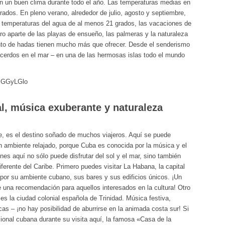
n un buen clima durante todo el año. Las temperaturas medias en
grados. En pleno verano, alrededor de julio, agosto y septiembre,
 temperaturas del agua de al menos 21 grados, las vacaciones de
o aparte de las playas de ensueño, las palmeras y la naturaleza
uento de hadas tienen mucho más que ofrecer. Desde el senderismo
s cerdos en el mar – en una de las hermosas islas todo el mundo
UjGGyLGlo
al, música exuberante y naturaleza
be, es el destino soñado de muchos viajeros. Aquí se puede
 un ambiente relajado, porque Cuba es conocida por la música y el
nes aquí no sólo puede disfrutar del sol y el mar, sino también
ferente del Caribe. Primero puedes visitar La Habana, la capital
 por su ambiente cubano, sus bares y sus edificios únicos. ¡Un
 una recomendación para aquellos interesados en la cultura! Otro
s la ciudad colonial española de Trinidad. Música festiva,
as – ¡no hay posibilidad de aburrirse en la animada costa sur! Si
ional cubana durante su visita aquí, la famosa «Casa de la