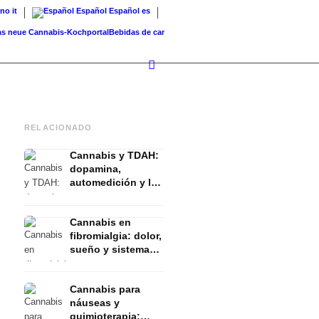
ano
it
Español
Español
es
ue Cannabis-Kochportal
Bebidas de cannabis: batidos, té, leche dorada...
Cannabis en 
RELACIONADO
Cannabis y TDAH:
dopamina,
automedición y lo
que muestran los
estudios
Cannabis en
fibromialgia: dolor,
sueño y sistema
endocanabinoide
Cannabis para
náuseas y
quimioterapia: