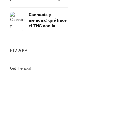
eje HPA
Cannabis y
memoria: qué hace
el THC con la
memoria a corto
plazo
FIV APP
Get the app!