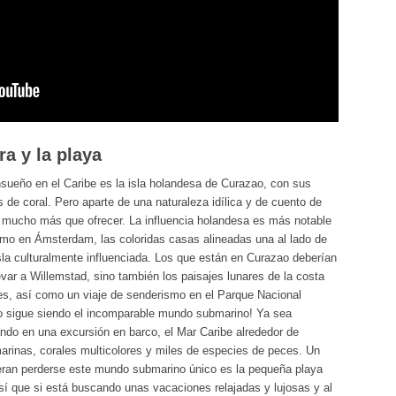
ra y la playa
ueño en el Caribe es la isla holandesa de Curazao, con sus
 de coral. Pero aparte de una naturaleza idílica y de cuento de
ne mucho más que ofrecer. La influencia holandesa es más notable
Como en Ámsterdam, las coloridas casas alineadas una al lado de
isla culturalmente influenciada. Los que están en Curazao deberían
levar a Willemstad, sino también los paisajes lunares de la costa
es, así como un viaje de senderismo en el Parque Nacional
zao sigue siendo el incomparable mundo submarino! Ya sea
ndo en una excursión en barco, el Mar Caribe alrededor de
rinas, corales multicolores y miles de especies de peces. Un
ieran perderse este mundo submarino único es la pequeña playa
Así que si está buscando unas vacaciones relajadas y lujosas y al