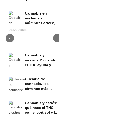
Nabilon y
Dronabinol
Cannabis en
esclerosis
múltiple: Sativex,
Cannabis y epilepsia: CBD,
C
espasticidad y
Epidiolex y el estado actual
Cannabis Oil casero:
p
DESCUBRIR
evidencia
de la investigación
decarboxilación e infusión
d
‹
›
Cannabis y
ansiedad: cuándo
el THC ayuda y
cuándo la provoca
Glosario de
cannabis: los
términos más
importantes
explicados de
Cannabis y estrés:
forma sencilla
qué hace el THC
con el cortisol y la