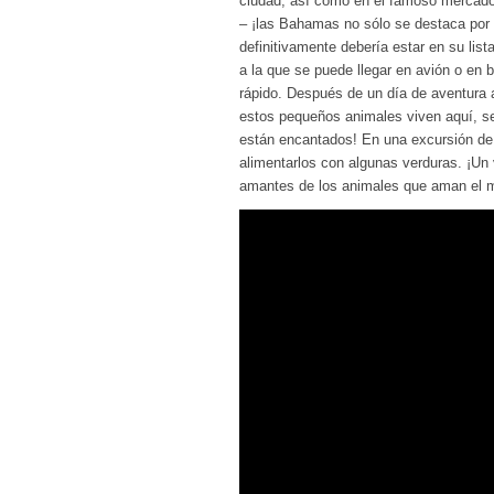
ciudad, así como en el famoso mercado 
– ¡las Bahamas no sólo se destaca por 
definitivamente debería estar en su lis
a la que se puede llegar en avión o en 
rápido. Después de un día de aventura 
estos pequeños animales viven aquí, se
están encantados! En una excursión de 
alimentarlos con algunas verduras. ¡Un 
amantes de los animales que aman el m