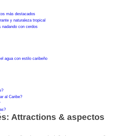
ectos más destacados
ante y naturaleza tropical
 & nadando con cerdos
l agua con estilo caribeño
e?
ar al Caribe?
?
sas?
és: Attractions & aspectos