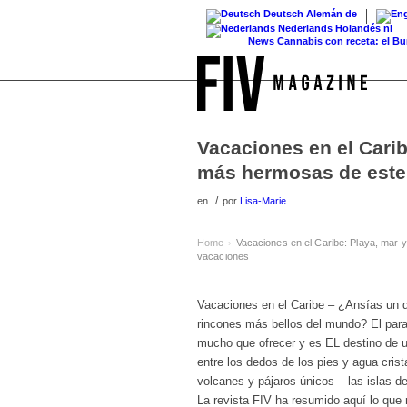
Deutsch
Alemán
de
Nederlands
Holandés
nl
News
Cannabis con receta: el Bundestag
Vacaciones en el Carib
más hermosas de este 
/
en
por
Lisa-Marie
Home
Vacaciones en el Caribe: Playa, mar 
›
vacaciones
Vacaciones en el Caribe – ¿Ansías un de
rincones más bellos del mundo? El parad
mucho que ofrecer y es EL destino de u
entre los dedos de los pies y agua crist
volcanes y pájaros únicos – las islas de
La revista FIV ha resumido aquí lo que