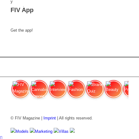
FIV App
Get the app!
FIV Magazine
Cannabis Vaporizador: ¿Qué
Interview
Fashion
Brand Quiz
Beauty
Precios de
© FIV Magazine |
Imprint
| All rights reserved.
Models
Marketing
Villas