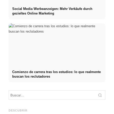
Social Media Werbeanzeigen: Mehr Verkäufe durch
gezieltes Online Marketing
Comienzo de carrera tras los estudios: lo que realmente
buscan los reclutadores
Práctica profesional en
Financiar los estudios en
empresas de primer nivel:
2026:
Reduci
oportunidades, remuneración
Deutschlandstipendium,
realm
y el camino directo hacia la
BAföG y consejos
médic
DESCUBRIR
carrera
inteligentes para ahorrar
& téc