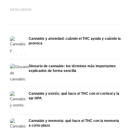
Cannabis y epilepsia: CBD,
CBD y
Epidiolex y el estado actual
Cannabis Oil casero:
puede
DESCUBRIR
de la investigación
decarboxilación e infusión
derma
Cannabis y ansiedad: cuándo el THC ayuda y cuándo la
provoca
Glosario de cannabis: los términos más importantes
explicados de forma sencilla
Cannabis y estrés: qué hace el THC con el cortisol y la
eje HPA
Cannabis y memoria: qué hace el THC con la memoria
a corto plazo