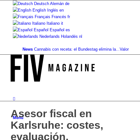
Deutsch
Alemán
de
English
Inglés
en
Français
Francés
fr
Italiano
Italiano
it
Español
Español
es
Nederlands
Holandés
nl
News
Cannabis con receta: el Bundestag elimina la...
Valor del suelo
Asesor fiscal en
Menú
Karlsruhe: costes,
evaluación,