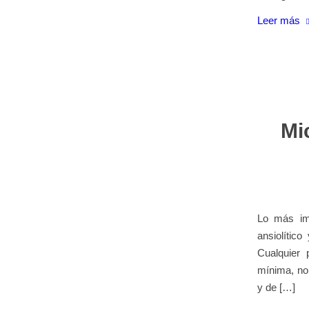
Leer más
Mi
Lo más imp
ansiolític
Cualquier
mínima, no 
y de […]