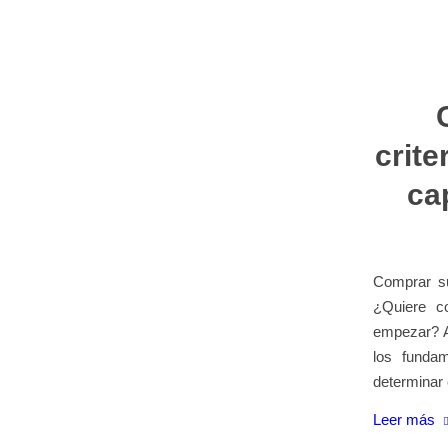
crite
cap
Comprar su
¿Quiere c
empezar? A
los funda
determinar 
Leer más