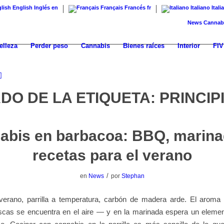
English
Inglés
en
Français
Francés
fr
Italiano
Itali
News
Cannabis con 
elleza
Perder peso
Cannabis
Bienes raíces
Interior
FIV
ADO DE LA ETIQUETA:
PRINCIP
abis en barbacoa: BBQ, marina
recetas para el verano
/
en
News
por
Stephan
erano, parrilla a temperatura, carbón de madera arde. El aroma
escas se encuentra en el aire — y en la marinada espera un elemen