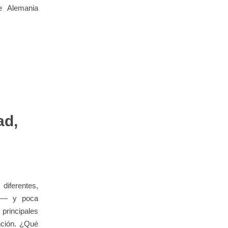
e Alemania
ad,
diferentes,
s — y poca
 principales
nción. ¿Qué