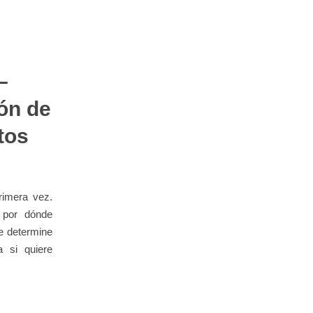
–
ión de
ntos
rimera vez.
 por dónde
e determine
 si quiere