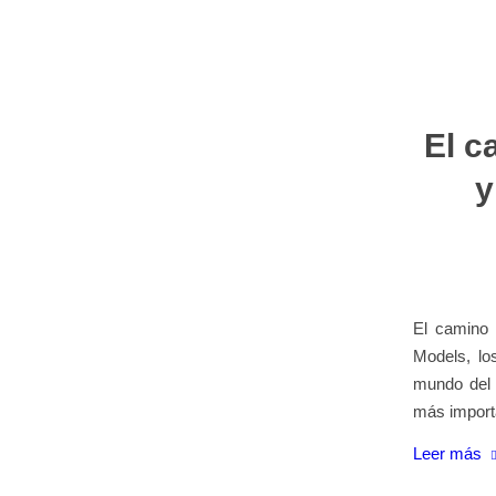
El c
y
El camino 
Models, lo
mundo del 
más import
Leer más