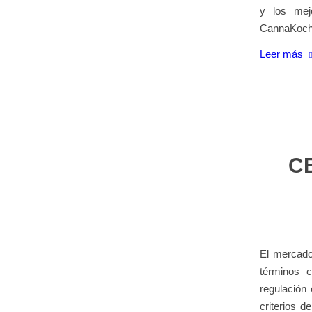
y los mej
CannaKoch
Leer más
CB
El mercado
términos 
regulación 
criterios 