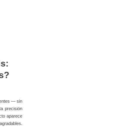
is:
es?
ientes — sin
a precisión
ecto aparece
agradables.