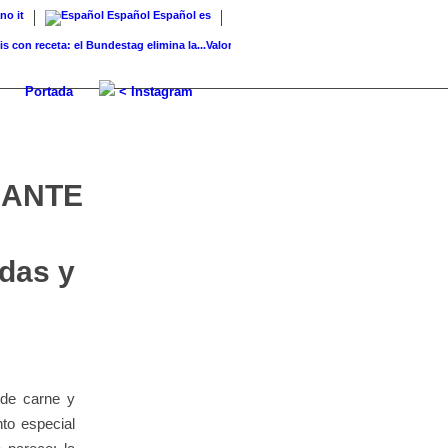
ano
it
Español
Español
es
receta: el Bundestag elimina la...
Valor del suelo de referencia vs. valor...
Infused Kitc
Portada
< Instagram
IANTE
das y
 de carne y
to especial