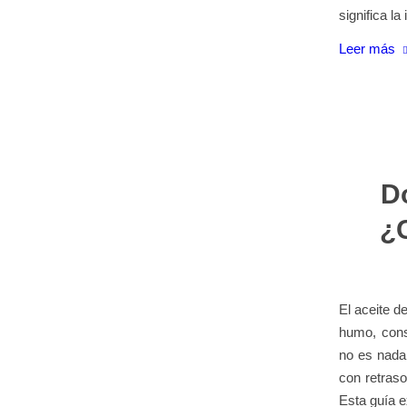
significa la
Leer más
Do
¿C
El aceite d
humo, cons
no es nada 
con retras
Esta guía e