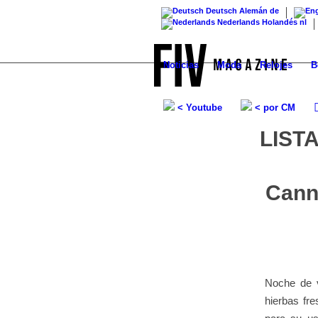
Deutsch
Alemán
de
Nederlands
Holandés
nl
Noticias
Moda
Relojes
B
< Youtube
< por CM
LIST
Cann
Noche de v
hierbas fr