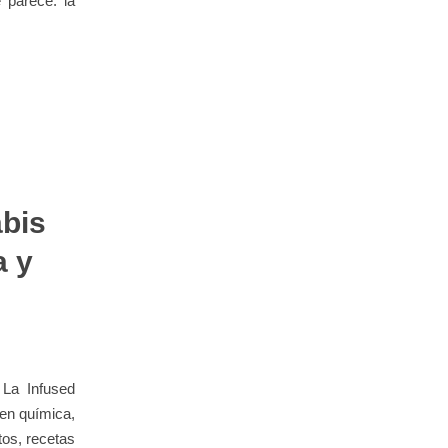
 parece: la
abis
a y
 La Infused
 en química,
tos, recetas