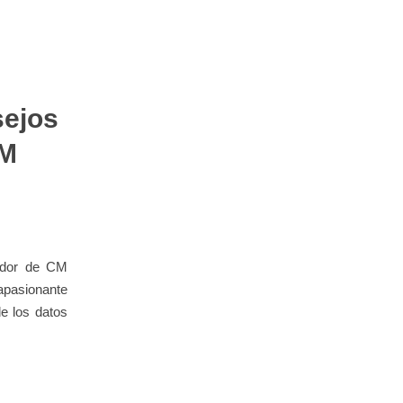
sejos
CM
dador de CM
apasionante
e los datos