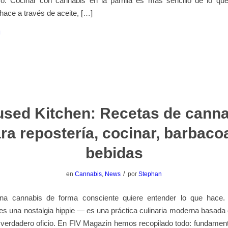
o. Cocinar con cannabis en la parrilla es más sencillo de lo que
 hace a través de aceite, […]
used Kitchen: Recetas de cann
ra repostería, cocinar, barbaco
bebidas
/
en
Cannabis
,
News
por
Stephan
na cannabis de forma consciente quiere entender lo que hace.
es una nostalgia hippie — es una práctica culinaria moderna basada
 verdadero oficio. En FIV Magazin hemos recopilado todo: fundamen