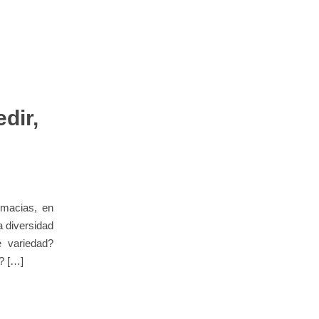
dir,
rmacias, en
a diversidad
 variedad?
? […]