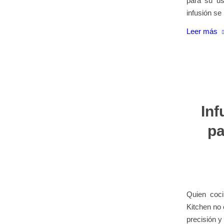
para su us
infusión se
Leer más
Inf
pa
Quien coci
Kitchen no 
precisión y