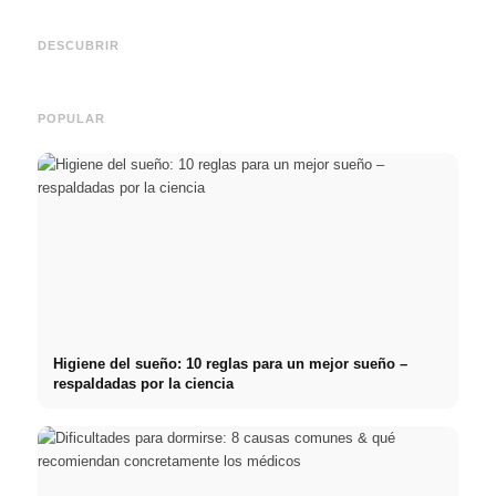
empresas de primer nivel:
2026:
Reduci
oportunidades, remuneración
Deutschlandstipendium,
realm
y el camino directo hacia la
BAföG y consejos
médic
DESCUBRIR
carrera
inteligentes para ahorrar
& téc
POPULAR
Higiene del sueño: 10 reglas para un mejor sueño –
respaldadas por la ciencia