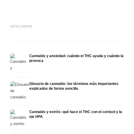
Cannabis y epilepsia: CBD,
CBD y
Epidiolex y el estado actual
Cannabis Oil casero:
puede
DESCUBRIR
de la investigación
decarboxilación e infusión
derma
Cannabis y ansiedad: cuándo el THC ayuda y cuándo la
provoca
Glosario de cannabis: los términos más importantes
explicados de forma sencilla
Cannabis y estrés: qué hace el THC con el cortisol y la
eje HPA