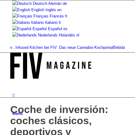
Deutsch
Alemán
de
English
Inglés
en
Français
Francés
fr
Italiano
Italiano
it
Español
Español
es
Nederlands
Holandés
nl
...
Infused Kitchen bei FIV: Das neue Cannabis-Kochportal
Bebidas de cannabi
Coche de inversión:
Menú
coches clásicos,
deportivos y