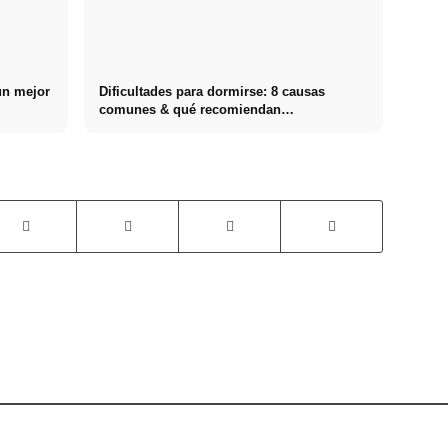
un mejor
Dificultades para dormirse: 8 causas
comunes & qué recomiendan
concretamente los médicos