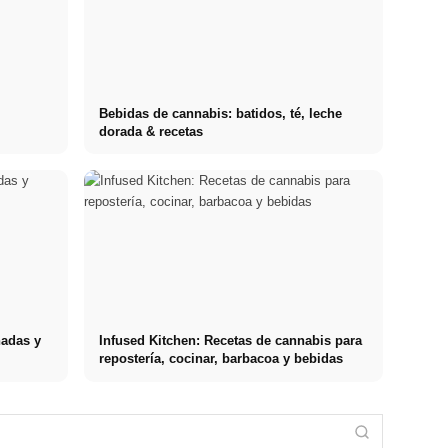
Bebidas de cannabis: batidos, té, leche
dorada & recetas
nadas y
Infused Kitchen: Recetas de cannabis para
repostería, cocinar, barbacoa y bebidas
Práctica
profesional en
Financiar los
Reducir el
empresas de
estudios en
estrés: lo que
primer nivel:
2026:
realmente
Stressursachen
oportunidades,
Deutschlandstipendium,
recomiendan
Die häufigsten