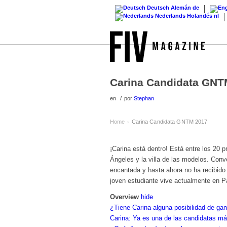
Deutsch
Alemán
de
Nederlands
Holandés
nl
Carina Candidata GNT
/
en
por
Stephan
Home
Carina Candidata GNTM 2017
›
¡Carina está dentro! Está entre los 20 p
Ángeles y la villa de las modelos. Con
encantada y hasta ahora no ha recibido 
joven estudiante vive actualmente en Pa
Overview
hide
¿Tiene Carina alguna posibilidad de ga
Carina: Ya es una de las candidatas más