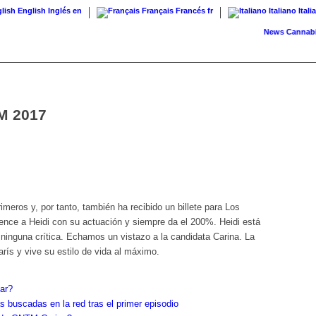
English
Inglés
en
Français
Francés
fr
Italiano
Itali
News
Cannabis con 
M 2017
rimeros y, por tanto, también ha recibido un billete para Los
vence a Heidi con su actuación y siempre da el 200%. Heidi está
ninguna crítica. Echamos un vistazo a la candidata Carina. La
rís y vive su estilo de vida al máximo.
nar?
 buscadas en la red tras el primer episodio