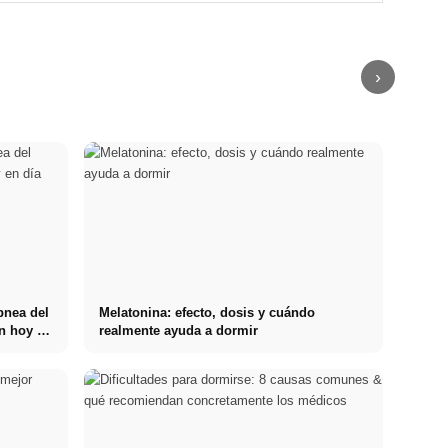
remuneración
BAföG y
los médicos –
Auslöser bei
y el camino
consejos
causas,
Arbeit,
directo hacia la
inteligentes
síntomas &
Beziehung und
carrera
para ahorrar
técnicas
Finanzen
›
pnea del
Melatonina: efecto, dosis y cuándo
n hoy en
realmente ayuda a dormir