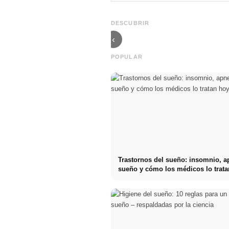
Mehr Verkäufe
estudios: lo
durch gezieltes
que realmente
Online
buscan los
DESCUBRIR
Marketing
reclutadores
‹
POPULAR
Trastornos del sueño: insomnio, a
sueño y cómo los médicos lo trata
día