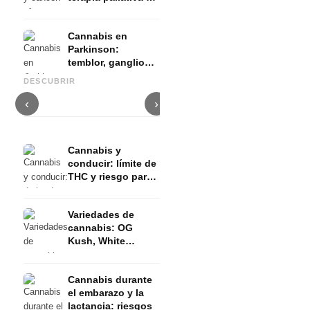
evidencia
Cannabis en
Parkinson:
temblor, ganglios
Cannabis y TDAH: dopamina,
Cannabis en fibromialgia:
C
basales y lo que
automedición y lo que
dolor, sueño y sistema
q
DESCUBRIR
muestran los
muestran los estudios
endocanabinoide
D
estudios
‹
›
Cannabis y
conducir: límite de
THC y riesgo para
el permiso de
conducir
Variedades de
cannabis: OG
Kush, White
Widow, Gorilla
Glue y más
Cannabis durante
el embarazo y la
lactancia: riesgos