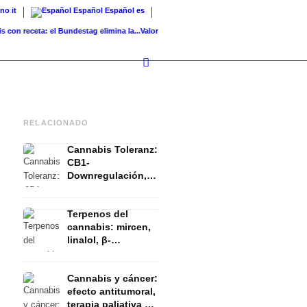
ano
it
Español
Español
es
receta: el Bundestag elimina la...
Valor del suelo de referencia vs. valor...
Infused Kitc
RELACIONADO
Cannabis Toleranz:
CB1-
Downregulación,
T-Break y Reset
explicado
Terpenos del
cannabis: mircen,
linalol, β-
cariofileno y el
efecto entourage
Cannabis y cáncer:
efecto antitumoral,
terapia paliativa y