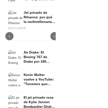
la cultura de los
jets de famosos
Jet privado de
Rihanna: por qué
Avión privado de Oprah
la multimillonaria
Winfrey: Gulfstream G650ER
Kim Kardashian jet privado:
T
Fenty alquila en
- "El mejor regalo para mí
Kim Air - Gulfstream G650ER
B
DESCUBRIR
lugar de comprar
misma"
con interior crema
E
‹
›
Air Drake: El
Boeing 767 de
Drake por 185
millones de
dólares - Tres
Kevin Wolter
habitaciones sobre
vuelve a YouTube:
las nubes
"Tenemos que
hablar" - Toda la
historia de la
El jet privado rosa
estrella del fitness
de Kylie Jenner:
Bombardier Global