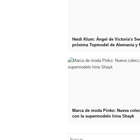
Heidi Klum: Ángel de Victoria's Sec
próxima Topmodel de Alemania y f
Marca de moda Pinko: Nueva cole
Cara
con la supermodelo Irina Shayk
Delevingne:
modelo
famosa, actriz
de éxito,
películas más