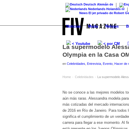
Deutsch
Alemán
de
Nederlands
Holandés
nl
News
El jet privado de Robert Geiss: el
Noticias
Moda
Relojes
B
< Youtube
< por CM
La supermodelo Alessa
Olympia en la Casa O
en
Celebridades
,
Entrevista
,
Evento
,
Hacer de 
Home
Celebridades
La supermodelo Aless
›
›
No se conoce a las mejores modelos to
aún más raras. Alessandra modela para V
más cotizadas del mercado internaciona
de 2016 en Río de Janeiro. Para todos l
significa el cumplimiento de un verdad
carrera para llegar a ese momento. Al
está presente en los Juegos Olímpicos