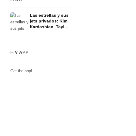
7500:
Las estrellas y sus
jets privados: Kim
Kardashian, Taylor
Swift y Kylie
Jenner
FIV APP
Get the app!