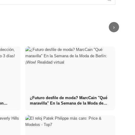
Jeremy Meeks:
Bad Boy con
Taylor Hill:
Supermodelos:
ojos azules se
Estrella y
Lista modelo
convierte en
Taylor Hill:
supermodelo
de los milenios
modelo
casa y armario
de Instagram
›
¿Futuro desfile de moda? MarcCain "Qué
en
maravilla" En la Semana de la Moda de
Berlín: ¡Wow! Realidad virtual