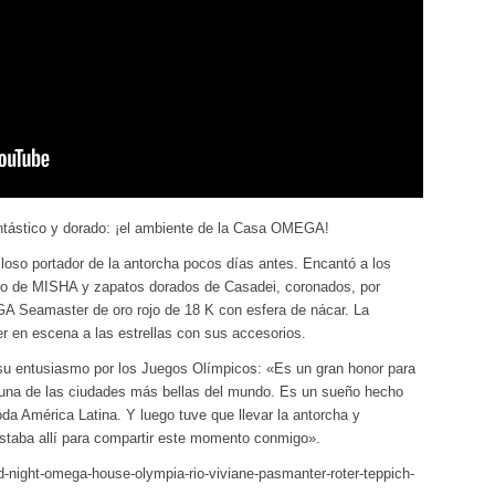
antástico y dorado: ¡el ambiente de la Casa OMEGA!
ulloso portador de la antorcha pocos días antes. Encantó a los
nco de MISHA y zapatos dorados de Casadei, coronados, por
A Seamaster de oro rojo de 18 K con esfera de nácar. La
r en escena a las estrellas con sus accesorios.
u entusiasmo por los Juegos Olímpicos: «Es un gran honor para
, una de las ciudades más bellas del mundo. Es un sueño hecho
toda América Latina. Y luego tuve que llevar la antorcha y
estaba allí para compartir este momento conmigo».