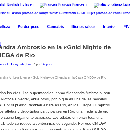
English
Inglés
en
Français
Francés
fr
Italiano
Itali
...
Avión privado de Kanye West: Gulfstream G650...
El jet privado de Paris Hilton: Sliv.
elleza
Perder peso
Cannabis
Bienes raíces
Interior
FIV
ndra Ambrosio en la «Gold Night» de
MEGA de Río
/
modelo
,
Influyente
,
Lujo
por
Stephan
andra Ambrosio en la «Gold Night» de Olympia en la Casa OMEGA de Río
dos los días. Las supermodelos, como Alessandra Ambrosio, son
ictoria’s Secret, entre otros, por lo que es una de las modelos
l. Por supuesto, también estará en Río, en los Juegos Olímpicos
os atletas y deportistas participantes en Río, una medalla de oro
ero sueño largamente esperado. Los atletas entrenan toda una
 final, todo se reduce a centésimas de segundo. Por eso OMEGA
, como socio fiable para un cronometraje preciso. Pero OMEGA