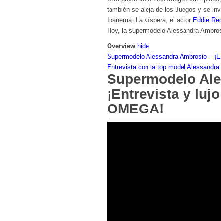
también se aleja de los Juegos y se in
Ipanema. La víspera, el actor
Eddie Red
Hoy, la supermodelo Alessandra Ambrosio
Overview
hide
Supermodelo Alessandra Ambrosio – ¡E
Entrevista con la top model Alessandra 
Supermodelo Ale
¡Entrevista y luj
OMEGA!