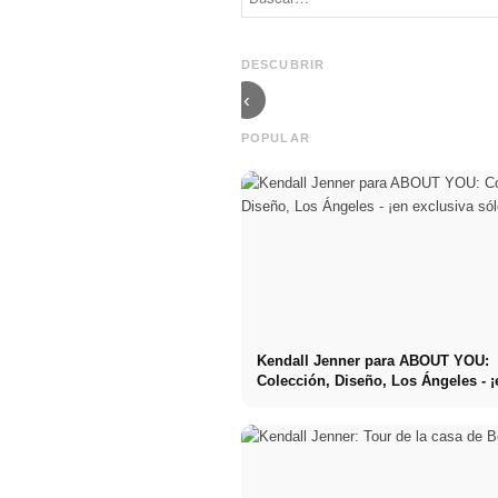
Shudu Gram:
populares,
Supermodelo
amiga Ashley
virtual y
Benson,
amplificador &
Tattoos &
DESCUBRIR
Instagramstar
Instagram
‹
POPULAR
Kendall Jenner para ABOUT YOU:
Colección, Diseño, Los Ángeles - ¡
exclusiva sólo 3 días!