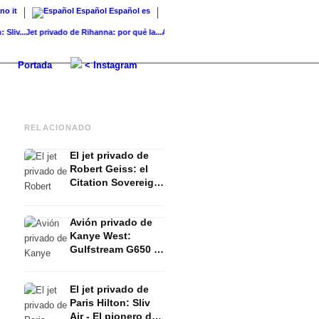
ano
it
Español
Español
es
..
Jet privado de Rihanna: por qué la...
Avión privado de Oprah Winfrey: Gulfstream G6
Portada
< Instagram
RELACIONADO
El jet privado de
Robert Geiss: el
Citation Sovereign
del millonario de
Mónaco
Avión privado de
Kanye West:
Gulfstream G650 -
Semana de la
Moda, Yeezy y
El jet privado de
caos creativo
Paris Hilton: Sliv
mundial
Air - El pionero de