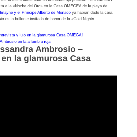
vita a la «Noche del Oro» en la Casa OMEGEA de la playa de
mayne y el Príncipe Alberto de Mónaco
ya habían dado la cara.
 es la brillante invitada de honor de la «Gold Night».
ntrevista y lujo en la glamurosa Casa OMEGA!
Ambrosio en la alfombra roja
ssandra Ambrosio –
o en la glamurosa Casa