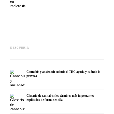
Cannabis y epilepsia: CBD,
CBD y p
Epidiolex y el estado actual de
Cannabis Oil casero:
puede h
DESCUBRIR
la investigación
decarboxilación e infusión
dermat
Cannabis y ansiedad: cuándo el THC ayuda y cuándo la
provoca
Glosario de cannabis: los términos más importantes
explicados de forma sencilla