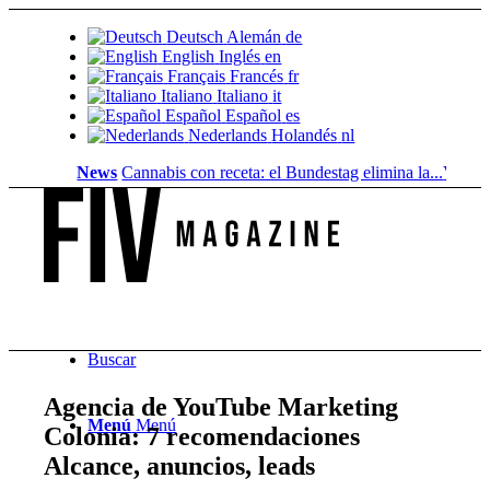
Deutsch
Alemán
de
English
Inglés
en
Français
Francés
fr
Italiano
Italiano
it
Español
Español
es
Nederlands
Holandés
nl
News
Cannabis con receta: el Bundestag elimina la...
Valor del s
Buscar
Agencia de YouTube Marketing
Menú
Menú
Colonia: 7 recomendaciones ️
Alcance, anuncios, leads