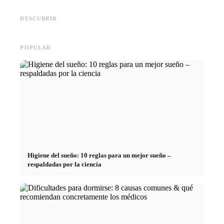
empresas de primer nivel:
Financiar los estudios en 2026:
Reducir 
oportunidades, remuneración y
Deutschlandstipendium, BAföG
realmen
el camino directo hacia la
y consejos inteligentes para
médicos
DESCUBRIR
carrera
ahorrar
técnica
POPULAR
Higiene del sueño: 10 reglas para un mejor sueño –
respaldadas por la ciencia