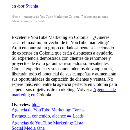
en
/
por
Svenja
Home
Agencia de YouTube Marketing Colonia: 7 recomendaciones ️
›
Alcance, anuncios, leads
Excelente YouTube Marketing en Colonia – ¿Quieres
sacar el máximo provecho de tu
YouTube marketing
?
Aquí encontrará un grupo cuidadosamente seleccionado
de expertos en Colonia que están dispuestos a ayudarle.
Su experiencia demostrada con clientes de renombre y
proyectos de éxito garantiza resultados sobresalientes.
Con su experiencia y sus conocimientos de vanguardia,
liberarán todo el potencial de sus campañas y aumentarán
sus oportunidades de captación de clientes y ventas. No
espere más: encuentre la agencia perfecta en Colonia para
superar sus objetivos de marketing. Volver a
Agencias de
marketing en
Colonia.
Overview
hide
Agencia de YouTube Marketing: Tareas
Estrategia, contenido, alcance ➡️ Leads
Agencias de YouTube Marketing: Lista
Social Media One