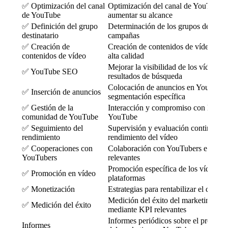
✅ Optimización del canal
Optimización del canal de YouTube 
de YouTube
aumentar su alcance
✅ Definición del grupo
Determinación de los grupos destinata
destinatario
campañas
✅ Creación de
Creación de contenidos de vídeo atra
contenidos de vídeo
alta calidad
Mejorar la visibilidad de los vídeos e
✅ YouTube SEO
resultados de búsqueda
Colocación de anuncios en YouTube 
✅ Inserción de anuncios
segmentación específica
✅ Gestión de la
Interacción y compromiso con la co
comunidad de YouTube
YouTube
✅ Seguimiento del
Supervisión y evaluación continuas d
rendimiento
rendimiento del vídeo
✅ Cooperaciones con
Colaboración con YouTubers e influe
YouTubers
relevantes
Promoción específica de los vídeos e
✅ Promoción en vídeo
plataformas
✅ Monetización
Estrategias para rentabilizar el cana
Medición del éxito del marketing en
✅ Medición del éxito
mediante KPI relevantes
Informes periódicos sobre el progreso
Informes