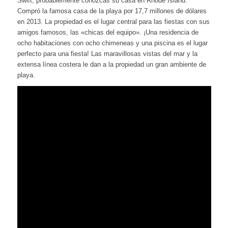
Swift, probablemente conozcas su casa en Rhode Island.
Compró la famosa casa de la playa por 17,7 millones de dólares
en 2013. La propiedad es el lugar central para las fiestas con sus
amigos famosos, las «chicas del equipo». ¡Una residencia de
ocho habitaciones con ocho chimeneas y una piscina es el lugar
perfecto para una fiesta! Las maravillosas vistas del mar y la
extensa línea costera le dan a la propiedad un gran ambiente de
playa.