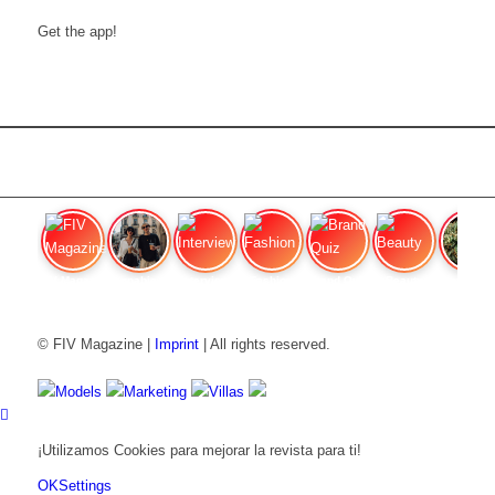
Get the app!
FIV Magazine
Cannabis Vaporizador: ¿Qué
Interview
Fashion
Brand Quiz
Beauty
Precios de
© FIV Magazine |
Imprint
| All rights reserved.
Models
Marketing
Villas
¡Utilizamos Cookies para mejorar la revista para ti!
OK
Settings