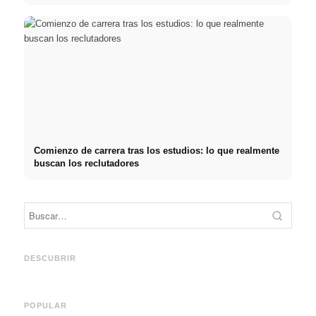
Comienzo de carrera tras los estudios: lo que realmente
buscan los reclutadores
Práctica profesional en
Financiar los estudios en
empresas de primer nivel:
2026:
Reduci
oportunidades, remuneración
Deutschlandstipendium,
realm
y el camino directo hacia la
BAföG y consejos
médic
DESCUBRIR
carrera
inteligentes para ahorrar
& téc
POPULAR