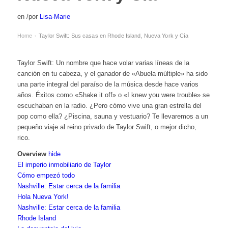
en
/
por
Lisa-Marie
Home
Taylor Swift: Sus casas en Rhode Island, Nueva York y Cía
›
Taylor Swift: Un nombre que hace volar varias líneas de la
canción en tu cabeza, y el ganador de «Abuela múltiple» ha sido
una parte integral del paraíso de la música desde hace varios
años. Éxitos como «Shake it off» o «I knew you were trouble» se
escuchaban en la radio. ¿Pero cómo vive una gran estrella del
pop como ella? ¿Piscina, sauna y vestuario? Te llevaremos a un
pequeño viaje al reino privado de Taylor Swift, o mejor dicho,
rico.
Overview
hide
El imperio inmobiliario de Taylor
Cómo empezó todo
Nashville: Estar cerca de la familia
Hola Nueva York!
Nashville: Estar cerca de la familia
Rhode Island