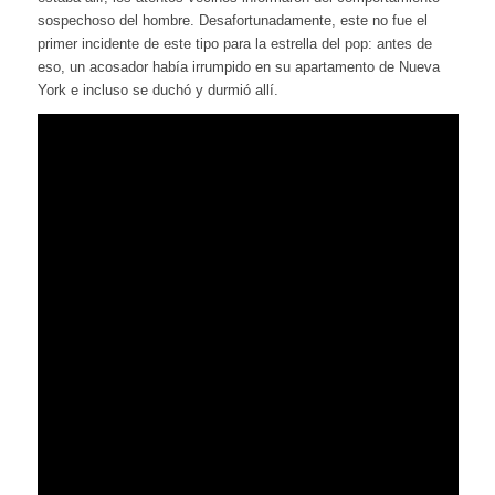
sospechoso del hombre. Desafortunadamente, este no fue el
primer incidente de este tipo para la estrella del pop: antes de
eso, un acosador había irrumpido en su apartamento de Nueva
York e incluso se duchó y durmió allí.