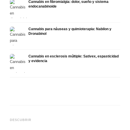
Cannabis en fibromialgia: dolor, sueño y sistema
endocanabinoide
Cannabis para náuseas y quimioterapia: Nabilon y
Dronabinol
Cannabis en esclerosis múltiple: Sativex, espasticidad
y evidencia
Cannabis y epilepsia: CBD,
CBD y
Epidiolex y el estado actual
Cannabis Oil casero:
puede
DESCUBRIR
de la investigación
decarboxilación e infusión
derma