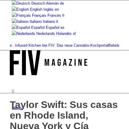
Deutsch
Alemán
de
English
Inglés
en
Français
Francés
fr
Italiano
Italiano
it
Español
Español
es
Nederlands
Holandés
nl
r...
Infused Kitchen bei FIV: Das neue Cannabis-Kochportal
Bebidas de cannabi
Taylor Swift: Sus casas
Menú
en Rhode Island,
Nueva York y Cía