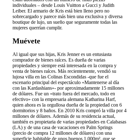
individuales – desde Louis Vuitton a Gucci y Judith
Leiber. El armario de Kris está bien lleno pero no
sobrecargado y parece más bien una exclusiva y diversa
boutique de lujo, un sueño que seguramente todas las
mujeres querrían cumplir.
Muévete
Al igual que sus hijas, Kris Jenner es un entusiasta
comprador de bienes raíces. Es dueña de varias
propiedades y siempre está interesada en la compra y
venta de bienes raíces. Más recientemente, vendió su
lujosa villa en las Colinas Escondidas -que fue el
escenario principal del espectáculo «Mantenerse al día
con las Kardashians»- por aproximadamente 15 millones
de dólares. Fue un «trato fuera del mercado, todo en
efectivo» con la empresaria alemana Katharina Harf,
quien ahora es la orgullosa dueña de la propiedad con 6
dormitorios y 8 baños. En 2010 Kris compró la villa por 4
millones de dólares. Además de su residencia actual,
también es propietaria de varias propiedades en Calabasas
(LA) y de una casa de vacaciones en Palm Springs
(precio de compra 12 millones de dólares) con una
superficie habitable de unos buenos 1.000m², que se