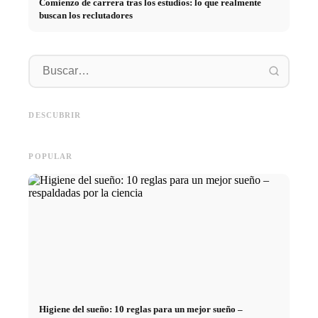
Comienzo de carrera tras los estudios: lo que realmente
buscan los reclutadores
Práctica profesional en
empresas de primer nivel:
Financiar los estudios en 2026:
Reducir 
oportunidades, remuneración y
Deutschlandstipendium, BAföG
realmen
el camino directo hacia la
y consejos inteligentes para
médicos
DESCUBRIR
carrera
ahorrar
técnica
POPULAR
Higiene del sueño: 10 reglas para un mejor sueño –