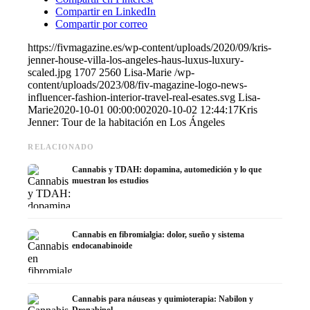
Compartir en LinkedIn
Compartir por correo
https://fivmagazine.es/wp-content/uploads/2020/09/kris-
jenner-house-villa-los-angeles-haus-luxus-luxury-
scaled.jpg
1707
2560
Lisa-Marie
/wp-
content/uploads/2023/08/fiv-magazine-logo-news-
influencer-fashion-interior-travel-real-esates.svg
Lisa-
Marie
2020-10-01 00:00:00
2020-10-02 12:44:17
Kris
Jenner: Tour de la habitación en Los Ángeles
RELACIONADO
Cannabis y TDAH: dopamina, automedición y lo que
muestran los estudios
Cannabis en fibromialgia: dolor, sueño y sistema
endocanabinoide
Cannabis para náuseas y quimioterapia: Nabilon y