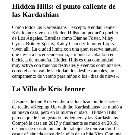
Hidden Hills: el punto caliente de
las Kardashian
Como todos los Kardashians – excepto Kendall Jenner –
Kris Jenner vive en «Hidden Hills», un pequeño pueblo
de Los Ángeles. Estrellas como Dianne Foster, Miley
Cyrus, Britney Spears, Kaley Cuoco y Jennifer Lopez
viven allí. La ciudad limita con una gran reserva natural
que invita a hacer senderismo, a montar a caballo o en
bicicleta de montaña. Hidden Hills es una comunidad
muy activa con muchos festivales y eventos comunitarios
como el carnaval de la ciudad, los desfiles anuales, un
campamento de verano para niños o los «días de nieve».
La Villa de Kris Jenner
Después de que Kris vendiera la localización de la serie
de reality «Keeping Up with the Kardashians», se mudó a
su nueva casa, pero en la misma ciudad – Hidden Hills
parece que le han gustado los Jenners y las Kardashians.
Compró la casa en 2017 y finalmente se mudó en 2019,
después de más de un año de trabajos de renovación. La
casa está situada cerca de la villa de su hija Kim. Con una