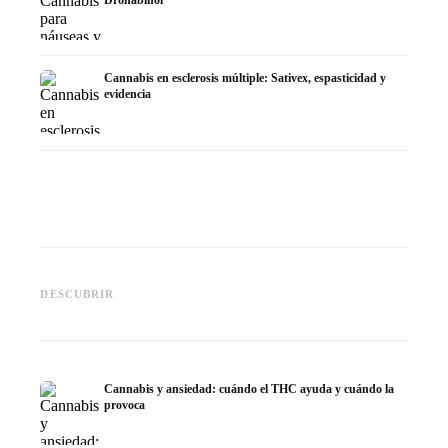
Dronabinol
Cannabis en esclerosis múltiple: Sativex, espasticidad y
evidencia
Cannabis y epilepsia: CBD,
CBD y p
Epidiolex y el estado actual de
Cannabis Oil casero:
puede h
DESCUBRIR
la investigación
decarboxilación e infusión
dermat
Cannabis y ansiedad: cuándo el THC ayuda y cuándo la
provoca