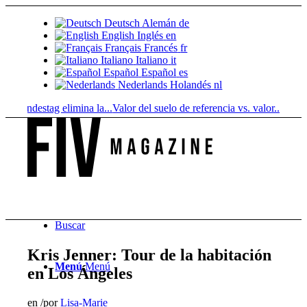
Deutsch
Alemán
de
English
Inglés
en
Français
Francés
fr
Italiano
Italiano
it
Español
Español
es
Nederlands
Holandés
nl
Bundestag elimina la...
Valor del suelo de referencia vs. valor...
Infused 
Buscar
Kris Jenner: Tour de la habitación
Menú
Menú
en Los Ángeles
en
/
por
Lisa-Marie