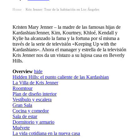
Home
Kris Jenner: Tour de la habitación en Los Ángeles
›
Kristen Mary Jenner – la madre de las famosas hijas de
Kardashian/Jenner, Kim, Kourtney, Khloé, Kendall y
Kylie ha alcanzado la fama y la fortuna por sí misma a
través de la serie de televisión «Keeping Up with the
Kardashians». Ahora el manager y estrella de la televisión
Kris Jenner nos da un vistazo a su lujosa casa en Beverly
Hills.
Overview
hide
Hidden Hills: el punto caliente de las Kardashian
La Villa de Kris Jenner
Roomtour
Plan de diseño interior
Vestíbulo y escalera
Gran Sala
Cocina y comedor
Sala de estar
Dormitorio y armario
Muévete
La vida cotidiana en la nueva casa