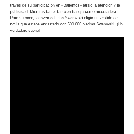
través de su participación en «Bailemos» atrajo la atención y la
publicidad. Mientras tanto, también trabaja como moderadora.
Para su boda, la joven del clan Swarovski eligió un vestido de
novia que estaba engastado con 500.000 piedras Swarovski. ¡Un
verdadero sueño!