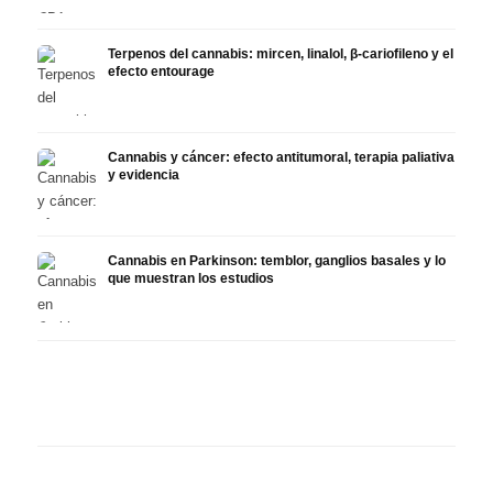
Terpenos del cannabis: mircen, linalol, β-cariofileno y el
efecto entourage
Cannabis y cáncer: efecto antitumoral, terapia paliativa
y evidencia
Cannabis en Parkinson: temblor, ganglios basales y lo
que muestran los estudios
Cannabis y TDAH: dopamina,
Cannabis en fibromialgia:
Canna