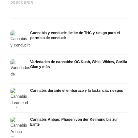
automedición y lo que
dolor, sueño y sistema
quimi
DESCUBRIR
muestran los estudios
endocanabinoide
Drona
Cannabis y conducir: límite de THC y riesgo para el
permiso de conducir
Variedades de cannabis: OG Kush, White Widow, Gorilla
Glue y más
Cannabis durante el embarazo y la lactancia: riesgos
Cannabis Anbau: Phasen von der Keimung bis zur
Ernte