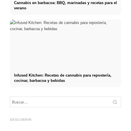
Cannabis en barbacoa: BBQ, marinadas y recetas para el
verano
Infused Kitchen: Recetas de cannabis para repostería,
cocinar, barbacoa y bebidas
Práct
empre
Social Media Werbeanzeigen:
Comienzo de carrera tras los
oport
Mehr Verkäufe durch gezieltes
estudios: lo que realmente
y el c
DESCUBRIR
Online Marketing
buscan los reclutadores
carre