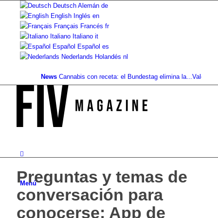
Deutsch
Alemán
de
English
Inglés
en
Français
Francés
fr
Italiano
Italiano
it
Español
Español
es
Nederlands
Holandés
nl
News
Cannabis con receta: el Bundestag elimina la...
Valor del sue
Preguntas y temas de
Menú
conversación para
conocerse: App de