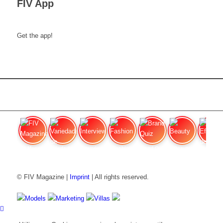
FIV App
Get the app!
FIV Magazine
Variedades de cannabis:
Interview
Fashion
Brand Quiz
Beauty
Efecto
© FIV Magazine |
Imprint
| All rights reserved.
Models
Marketing
Villas