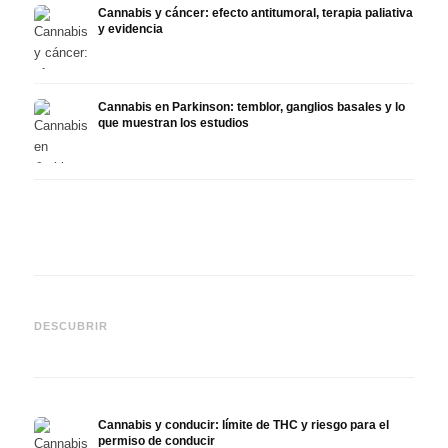
Cannabis y cáncer: efecto antitumoral, terapia paliativa
y evidencia
Cannabis en Parkinson: temblor, ganglios basales y lo
que muestran los estudios
Cannabis y TDAH: dopamina,
Cannabis en fibromialgia:
Canna
automedición y lo que
dolor, sueño y sistema
quimi
DESCUBRIR
muestran los estudios
endocanabinoide
Drona
Cannabis y conducir: límite de THC y riesgo para el
permiso de conducir