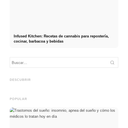
Infused Kitchen: Recetas de cannabis para repostería,
cocinar, barbacoa y bebidas
Práct
empre
Social Media Werbeanzeigen:
Comienzo de carrera tras los
oport
Mehr Verkäufe durch gezieltes
estudios: lo que realmente
y el c
DESCUBRIR
Online Marketing
buscan los reclutadores
carre
POPULAR