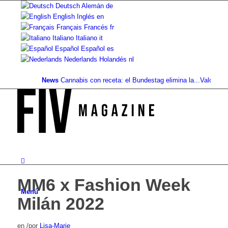
Deutsch
Alemán
de
English
Inglés
en
Français
Francés
fr
Italiano
Italiano
it
Español
Español
es
Nederlands
Holandés
nl
News
Cannabis con receta: el Bundestag elimina la...
Valor del sue
MM6 x Fashion Week
Menú
Milán 2022
en
/
por
Lisa-Marie