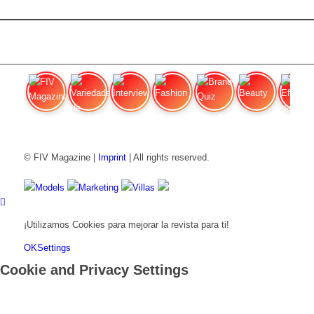
FIV Magazine
Variedades de cannabis:
Interview
Fashion
Brand Quiz
Beauty
Efecto
© FIV Magazine |
Imprint
| All rights reserved.
Models
Marketing
Villas
¡Utilizamos Cookies para mejorar la revista para ti!
OK
Settings
Cookie and Privacy Settings