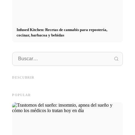
Infused Kitchen: Recetas de cannabis para repostería,
cocinar, barbacoa y bebidas
Práctic
empresa
Social Media Werbeanzeigen:
Comienzo de carrera tras los
oportun
Mehr Verkäufe durch gezieltes
estudios: lo que realmente
el cami
DESCUBRIR
Online Marketing
buscan los reclutadores
carrera
POPULAR