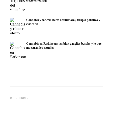
efecto entourage
Cannabis y cáncer: efecto antitumoral, terapia paliativa y
evidencia
Cannabis en Parkinson: temblor, ganglios basales y lo que
muestran los estudios
Cannabis y TDAH: dopamina,
Cannabis en fibromialgia:
Cannabi
automedición y lo que
dolor, sueño y sistema
quimiot
DESCUBRIR
muestran los estudios
endocanabinoide
Dronab