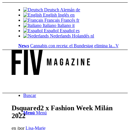
Deutsch
Alemán
de
English
Inglés
en
Français
Francés
fr
Italiano
Italiano
it
Español
Español
es
Nederlands
Holandés
nl
News
Cannabis con receta: el Bundestag elimina la...
Valor del s
Buscar
Dsquared2 x Fashion Week Milán
Menú
Menú
2022
en
/
por
Lisa-Marie