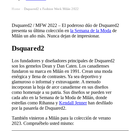
Home
Dsquared2 x Fashion Week Milán 2022
›
Dsquared2 / MFW 2022 – El poderoso dúo de Dsquared2
presenta su última colección en
la Semana de la Moda
de
Milán un año más. Nunca dejan de impresionar.
Dsquared2
Los fundadores y diseñadores principales de Dsquared2
son los gemelos Dean y Dan Caten. Los canadienses
fundaron su marca en Milán en 1991. Crean una moda
enérgica y llena de contrastes. Ya sea deportivo y
glamuroso o informal y extravagante. A menudo
incorporan la hoja de arce canadiense en sus diseños
como homenaje a su patria. Sus diseños se pueden ver
cada año en la Semana de la Moda de Milán, donde
estrellas como Rihanna y
Kendall Jenner
han desfilado
por la pasarela de Dsquared2.
También vinieron a Milán para la colección de verano
2023. Compruébelo usted mismo: