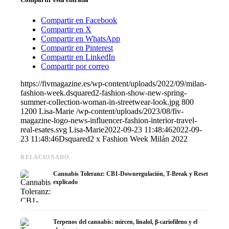
Compartir en Facebook
Compartir en X
Compartir en WhatsApp
Compartir en Pinterest
Compartir en LinkedIn
Compartir por correo
https://fivmagazine.es/wp-content/uploads/2022/09/milan-
fashion-week.dsquared2-fashion-show-new-spring-
summer-collection-woman-in-streetwear-look.jpg
800
1200
Lisa-Marie
/wp-content/uploads/2023/08/fiv-
magazine-logo-news-influencer-fashion-interior-travel-
real-esates.svg
Lisa-Marie
2022-09-23 11:48:46
2022-09-
23 11:48:46
Dsquared2 x Fashion Week Milán 2022
RELACIONADO
Cannabis Toleranz: CB1-Downregulación, T-Break y Reset
explicado
Terpenos del cannabis: mircen, linalol, β-cariofileno y el