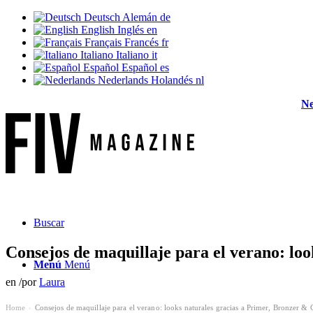
Deutsch
Alemán
de
English
Inglés
en
Français
Francés
fr
Italiano
Italiano
it
Español
Español
es
Nederlands
Holandés
nl
News
Buscar
Consejos de maquillaje para el verano: lo
Menú
Menú
en
/
por
Laura
Home
Consejos de maquillaje para el verano: looks naturales gracias a Primer, Bronzer & 
›