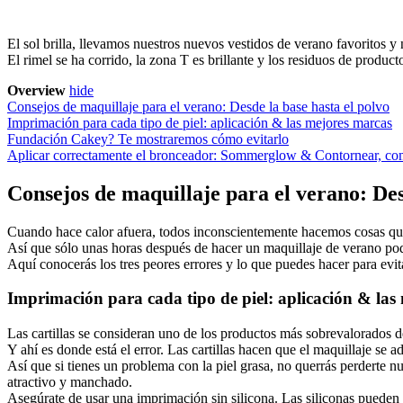
El sol brilla, llevamos nuestros nuevos vestidos de verano favoritos 
El rimel se ha corrido, la zona T es brillante y los residuos de produc
Overview
hide
Consejos de maquillaje para el verano: Desde la base hasta el polvo
Imprimación para cada tipo de piel: aplicación & las mejores marcas
Fundación Cakey? Te mostraremos cómo evitarlo
Aplicar correctamente el bronceador: Sommerglow & Contornear, co
Consejos de maquillaje para el verano: Des
Cuando hace calor afuera, todos inconscientemente hacemos cosas que 
Así que sólo unas horas después de hacer un maquillaje de verano pod
Aquí conocerás los tres peores errores y lo que puedes hacer para evit
Imprimación para cada tipo de piel: aplicación & las
Las cartillas se consideran uno de los productos más sobrevalorados d
Y ahí es donde está el error. Las cartillas hacen que el maquillaje se 
Así que si tienes un problema con la piel grasa, no querrás perderte n
atractivo y manchado.
Asegúrate de usar una imprimación sin silicona. Las siliconas pueden r