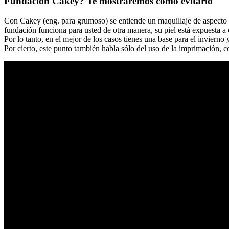
Fundación Cakey? Te mostraremos cómo evitarlo
Con Cakey (eng. para grumoso) se entiende un maquillaje de aspecto ar
fundación funciona para usted de otra manera, su piel está expuesta 
Por lo tanto, en el mejor de los casos tienes una base para el invierno 
Por cierto, este punto también habla sólo del uso de la imprimación, co