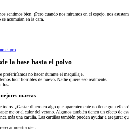
y nos sentimos bien. ¡Pero cuando nos miramos en el espejo, nos asustam
to se acumulan en la cara.
mo el pro
de la base hasta el polvo
preferiríamos no hacer durante el maquillaje.
emos lucir horribles de nuevo. Nadie quiere eso realmente.
arlos.
 mejores marcas
e todos. ¿Gastar dinero en algo que aparentemente no tiene gran efecto?
adapte mejor al calor del verano. Algunos también tienen un efecto de est
unca más una cartilla. Las cartillas también pueden ayudar a asegurar q
esecar nuestra piel.