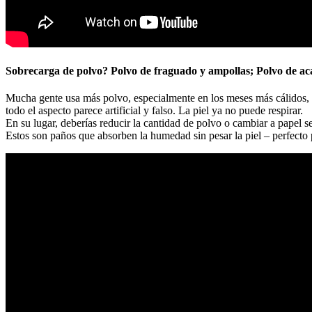
Sobrecarga de polvo? Polvo de fraguado y ampollas; Polvo de ac
Mucha gente usa más polvo, especialmente en los meses más cálidos, p
todo el aspecto parece artificial y falso. La piel ya no puede respirar.
En su lugar, deberías reducir la cantidad de polvo o cambiar a papel s
Estos son paños que absorben la humedad sin pesar la piel – perfecto 