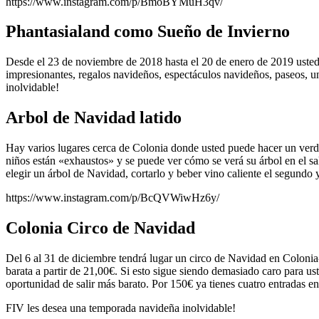
https://www.instagram.com/p/BmoBYMuH3qv/
Phantasialand como Sueño de Invierno
Desde el 23 de noviembre de 2018 hasta el 20 de enero de 2019 usted t
impresionantes, regalos navideños, espectáculos navideños, paseos, un 
inolvidable!
Arbol de Navidad latido
Hay varios lugares cerca de Colonia donde usted puede hacer un verda
niños están «exhaustos» y se puede ver cómo se verá su árbol en el sa
elegir un árbol de Navidad, cortarlo y beber vino caliente el segundo y
https://www.instagram.com/p/BcQVWiwHz6y/
Colonia Circo de Navidad
Del 6 al 31 de diciembre tendrá lugar un circo de Navidad en Colonia
barata a partir de 21,00€. Si esto sigue siendo demasiado caro para us
oportunidad de salir más barato. Por 150€ ya tienes cuatro entradas en
FIV les desea una temporada navideña inolvidable!