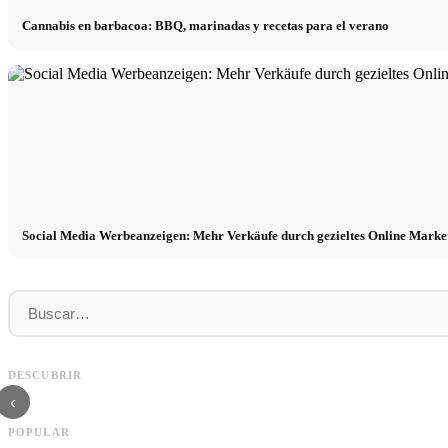
Cannabis en barbacoa: BBQ, marinadas y recetas para el verano
Social Media Werbeanzeigen: Mehr Verkäufe durch gezieltes Online Marke
Práctica profesional en empresas de primer
Financiar los estudios en 2026:
nivel: oportunidades, remuneración y el
Deutschlandstipendium, BAföG y
DESCUBRIR
camino directo hacia la carrera
inteligentes para ahorrar
‹
POPULAR