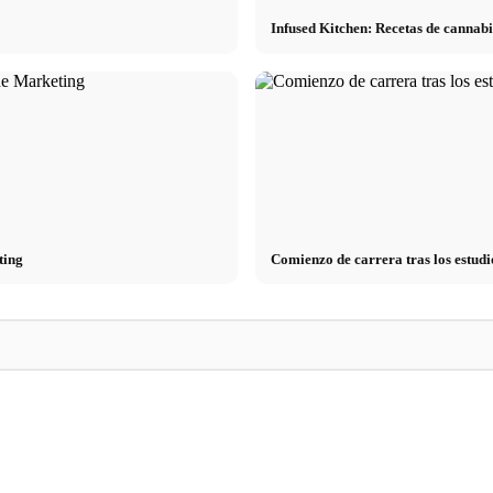
Infused Kitchen: Recetas de cannabi
ting
Comienzo de carrera tras los estudi
Reducir el estrés: lo que realmente
 consejos
recomiendan los médicos – causas, síntomas
Stressursachen: Die
& técnicas
Arbeit, Beziehung 