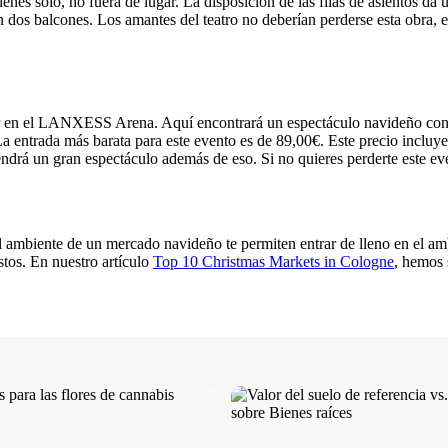
nes solo, no fuera de lugar. La disposición de las filas de asientos da
 dos balcones. Los amantes del teatro no deberían perderse esta obra, e
gar en el LANXESS Arena. Aquí encontrará un espectáculo navideño con 
 entrada más barata para este evento es de 89,00€. Este precio incluye 
y tendrá un gran espectáculo además de eso. Si no quieres perderte este e
el ambiente de un mercado navideño te permiten entrar de lleno en el
tos. En nuestro artículo
Top 10 Christmas Markets in Cologne
, hemos 