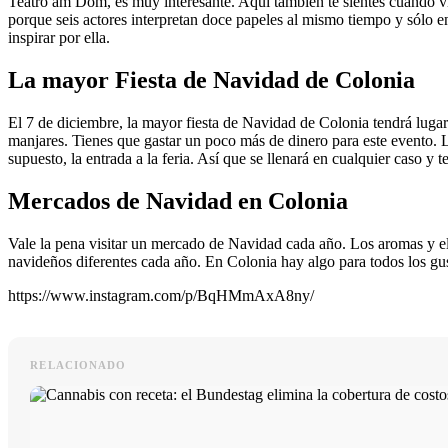
Teatro am Dom, es muy interesante. Aquí también te sientes cuando vie
porque seis actores interpretan doce papeles al mismo tiempo y sólo en
inspirar por ella.
La mayor Fiesta de Navidad de Colonia
El 7 de diciembre, la mayor fiesta de Navidad de Colonia tendrá lu
manjares. Tienes que gastar un poco más de dinero para este evento. La
supuesto, la entrada a la feria. Así que se llenará en cualquier caso 
Mercados de Navidad en Colonia
Vale la pena visitar un mercado de Navidad cada año. Los aromas y 
navideños diferentes cada año. En Colonia hay algo para todos los gus
https://www.instagram.com/p/BqHMmAxA8ny/
RELACIONADO