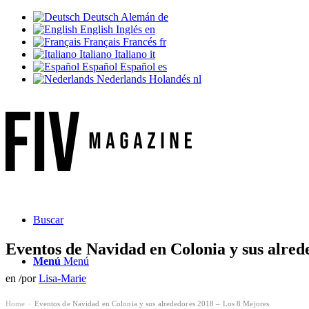
Deutsch
Alemán
de
English
Inglés
en
Français
Francés
fr
Italiano
Italiano
it
Español
Español
es
Nederlands
Holandés
nl
Buscar
Eventos de Navidad en Colonia y sus alred
Menú
Menú
en
/
por
Lisa-Marie
Home
Eventos de Navidad en Colonia y sus alrededores 2018 – Los 8 Mejores
›