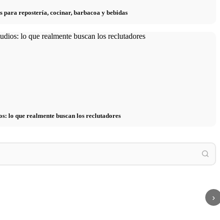
s para repostería, cocinar, barbacoa y bebidas
os: lo que realmente buscan los reclutadores
 häufigsten Auslöser bei
Cortisol: La hormona del estrés, su efecto y
Estrés
und Finanzen
cómo reducirlo
y la ps
›