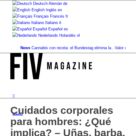
Deutsch
Alemán
de
English
Inglés
en
Français
Francés
fr
Italiano
Italiano
it
Español
Español
es
Nederlands
Holandés
nl
News
Cannabis con receta: el Bundestag elimina la...
Valor del suelo d
Cuidados corporales
Menú
para hombres: ¿Qué
implica? – Uñas, barba,