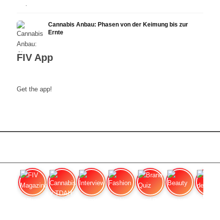
Cannabis Anbau: Phasen von der Keimung bis zur
Ernte
FIV App
Get the app!
FIV Magazine
Cannabis y TDAH:
Interview
Fashion
Brand Quiz
Beauty
Valor del