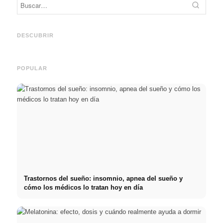
Práct
empre
Social Media Werbeanzeigen:
Comienzo de carrera tras los
oport
Mehr Verkäufe durch gezieltes
estudios: lo que realmente
y el c
DESCUBRIR
Online Marketing
buscan los reclutadores
carre
POPULAR
Trastornos del sueño: insomnio, apnea del sueño y
cómo los médicos lo tratan hoy en día