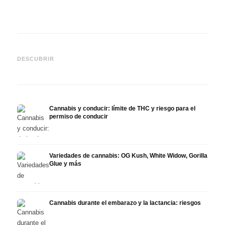
Cannabis y TDAH: dopamina,
Cannabis en fibromialgia:
Canna
automedición y lo que
dolor, sueño y sistema
quimi
DESCUBRIR
muestran los estudios
endocanabinoide
Drona
Cannabis y conducir: límite de THC y riesgo para el
permiso de conducir
Variedades de cannabis: OG Kush, White Widow, Gorilla
Glue y más
Cannabis durante el embarazo y la lactancia: riesgos