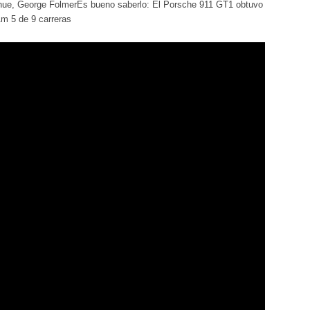
ue, George FolmerEs bueno saberlo: El Porsche 911 GT1 obtuvo
Am 5 de 9 carreras