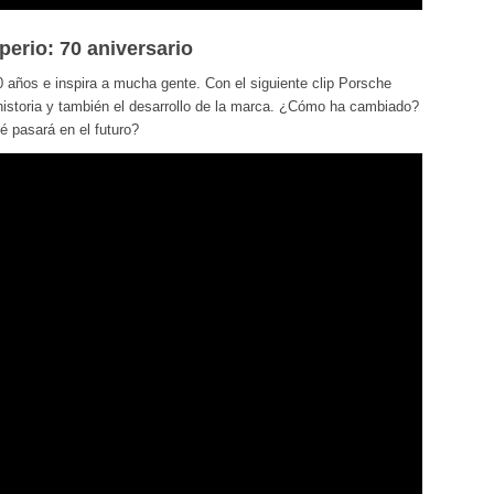
erio: 70 aniversario
años e inspira a mucha gente. Con el siguiente clip Porsche
 historia y también el desarrollo de la marca. ¿Cómo ha cambiado?
 pasará en el futuro?