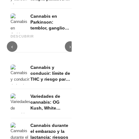
evidencia
Cannabis en
Parkinson:
temblor, ganglios
Cannabis y TDAH: dopamina,
Cannabis en fibromialgia:
C
basales y lo que
automedición y lo que
dolor, sueño y sistema
q
DESCUBRIR
muestran los
muestran los estudios
endocanabinoide
D
estudios
‹
›
Cannabis y
conducir: límite de
THC y riesgo para
el permiso de
conducir
Variedades de
cannabis: OG
Kush, White
Widow, Gorilla
Glue y más
Cannabis durante
el embarazo y la
lactancia: riesgos