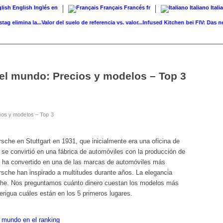
English
Inglés
en
Français
Francés
fr
Italiano
Itali
imina la...
Valor del suelo de referencia vs. valor...
Infused Kitchen bei FIV: Das neue 
el mundo: Precios y modelos – Top 3
ios y modelos – Top 3
che en Stuttgart en 1931, que inicialmente era una oficina de
se convirtió en una fábrica de automóviles con la producción de
 ha convertido en una de las marcas de automóviles más
sche han inspirado a multitudes durante años. La elegancia
orsche. Nos preguntamos cuánto dinero cuestan los modelos más
rigua cuáles están en los 5 primeros lugares.
 mundo en el ranking