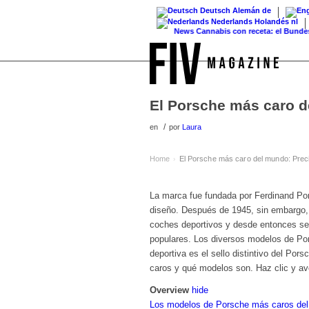
Deutsch
Alemán
de
Nederlands
Holandés
nl
News
Cannabis con receta: el Bundestag el
El Porsche más caro d
/
en
por
Laura
Home
El Porsche más caro del mundo: Prec
›
La marca fue fundada por Ferdinand Pors
diseño. Después de 1945, sin embargo, 
coches deportivos y desde entonces se
populares. Los diversos modelos de Por
deportiva es el sello distintivo del P
caros y qué modelos son. Haz clic y ave
Overview
hide
Los modelos de Porsche más caros del