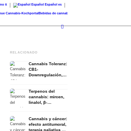
ano
it
Español
Español
es
Cannabis-Kochportal
Bebidas de cannabis: batidos, té, leche dorada...
Cannabis en barb
RELACIONADO
Cannabis Toleranz:
CB1-
Downregulación,
T-Break y Reset
explicado
Terpenos del
cannabis: mircen,
linalol, β-
cariofileno y el
efecto entourage
Cannabis y cáncer:
efecto antitumoral,
terapia paliativa y