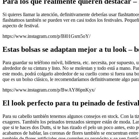
Para los que realmente quieren destacar – F
Si quieres llamar la atención, definitivamente deberías usar flashtattoo
flashtattoos también se pueden ver en casi todos los festivales. Pequeñ
aspecto de festival.
https://www.instagram.com/p/Bl01Gsrn5oY/
Estas bolsas se adaptan mejor a tu look – b
Para guardar su teléfono móvil, billetera, etc. necesita, por supuesto,
alrededor de su cintura y listo. No se molestan y todo está a mano. P
este modo, podrá colgarlo alrededor de su cuello como si fuera una bol
que es un bolso clásico, le recomendaríamos definitivamente algo para
https://www.instagram.com/p/BwAY86pnKyx/
El look perfecto para tu peinado de festiv
Para su cabello también tenemos algunos consejos en stock. Con la tiz
exageres. También los peinados trenzados siempre están de moda. Las
que si te haces dos Dutts, si te has rizado el pelo un poco antes, esto
acabamos de hablar, las coronas de flores también se encuentran entre l
también de flores artificiales que cumplen su propósito y se ven fantás