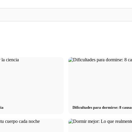
Reducir el estrés: lo que realmente
 consejos
recomiendan los médicos – causas, síntomas
Stressursachen: Die
& técnicas
Arbeit, Beziehung 
cia
Dificultades para dormirse: 8 cau