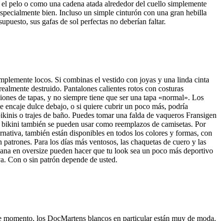
n el pelo o como una cadena atada alrededor del cuello simplemente
pecialmente bien. Incluso un simple cinturón con una gran hebilla
uesto, sus gafas de sol perfectas no deberían faltar.
mplemente locos. Si combinas el vestido con joyas y una linda cinta
 realmente destruido. Pantalones calientes rotos con costuras
ones de tapas, y no siempre tiene que ser una tapa «normal». Los
e encaje dulce debajo, o si quiere cubrir un poco más, podría
ikinis o trajes de baño. Puedes tomar una falda de vaqueros Fransigen
e bikini también se pueden usar como reemplazos de camisetas. Por
nativa, también están disponibles en todos los colores y formas, con
 patrones. Para los días más ventosos, las chaquetas de cuero y las
 pana en oversize pueden hacer que tu look sea un poco más deportivo
iva. Con o sin patrón depende de usted.
ste momento, los DocMartens blancos en particular están muy de moda.