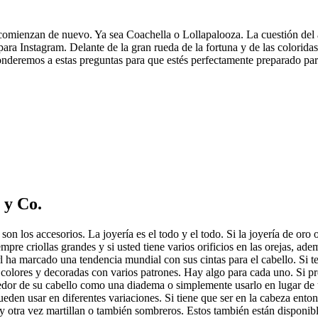
es comienzan de nuevo. Ya sea Coachella o Lollapalooza. La cuestión del a
para Instagram. Delante de la gran rueda de la fortuna y de las coloridas
nderemos a estas preguntas para que estés perfectamente preparado para t
 y Co.
 son los accesorios. La joyería es el todo y el todo. Si la joyería de oro
mpre criollas grandes y si usted tiene varios orificios en las orejas, 
irl ha marcado una tendencia mundial con sus cintas para el cabello. Si t
s colores y decoradas con varios patrones. Hay algo para cada uno. Si p
dedor de su cabello como una diadema o simplemente usarlo en lugar de 
pueden usar en diferentes variaciones. Si tiene que ser en la cabeza ent
 otra vez martillan o también sombreros. Estos también están disponible