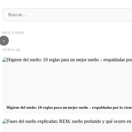
Práctica profesional en empresas de primer
Financiar los estudios en 2026:
nivel: oportunidades, remuneración y el
Deutschlandstipendium, BAföG y
DESCUBRIR
camino directo hacia la carrera
inteligentes para ahorrar
‹
POPULAR
Higiene del sueño: 10 reglas para un mejor sueño – respaldadas por la cien