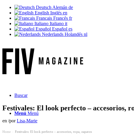
Deutsch
Alemán
de
English
Inglés
en
Français
Francés
fr
Italiano
Italiano
it
Español
Español
es
Nederlands
Holandés
nl
Buscar
Festivales: El look perfecto – accesorios, r
Menú
Menú
en
/
por
Lisa-Marie
Home
Festivales: El look perfecto – accesorios, ropa, zapatos
›