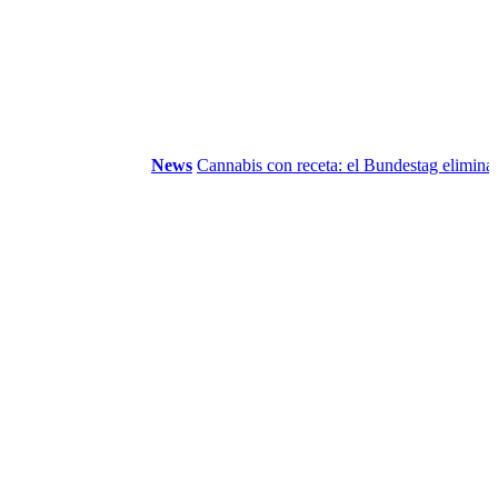
News
Cannabis con receta: el Bundestag elimina la...
V