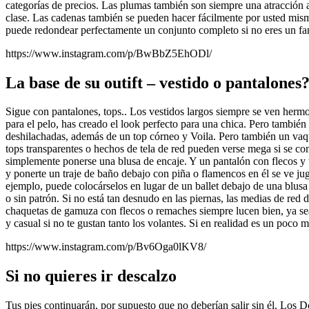
categorías de precios. Las plumas también son siempre una atracción 
clase. Las cadenas también se pueden hacer fácilmente por usted mism
puede redondear perfectamente un conjunto completo si no eres un faná
https://www.instagram.com/p/BwBbZ5EhODl/
La base de su outift – vestido o pantalones
Sigue con pantalones, tops.. Los vestidos largos siempre se ven hermo
para el pelo, has creado el look perfecto para una chica. Pero también 
deshilachadas, además de un top córneo y Voila. Pero también un vaq
tops transparentes o hechos de tela de red pueden verse mega si se co
simplemente ponerse una blusa de encaje. Y un pantalón con flecos y 
y ponerte un traje de baño debajo con piña o flamencos en él se ve j
ejemplo, puede colocárselos en lugar de un ballet debajo de una blusa
o sin patrón. Si no está tan desnudo en las piernas, las medias de red
chaquetas de gamuza con flecos o remaches siempre lucen bien, ya sea
y casual si no te gustan tanto los volantes. Si en realidad es un poco 
https://www.instagram.com/p/Bv6Oga0lKV8/
Si no quieres ir descalzo
Tus pies continuarán, por supuesto que no deberían salir sin él. Lo