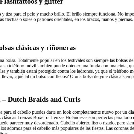
lashtattoos y glitter
s y tiza para el pelo y mucho brillo. El brillo siempre funciona. No impo
as flechas o soles o patrones orientales, en los brazos, manos y piernas
olsas clásicas y riñoneras
 una bolsa. Totalmente popular en los festivales son siempre las bolsas d
ara su teléfono móvil también puede obtener una funda con una cinta, que
sa y también estará protegido contra los ladrones, ya que el teléfono m
 llevar, ¿qué tal un bolso con flecos? O una bolsa de yute clásica siem
al – Dutch Braids and Curls
a para el cabello puedes darte un look completamente nuevo por un día, 
 clásicas Trenzas Boxer o Trenzas Holandesas son perfectas para todo
 puede parecer muy desordenado. Cabello abierto, liso o rizado, pero siem
os adornos para el cabello más populares de las fiestas. Las coronas de 
ticas.