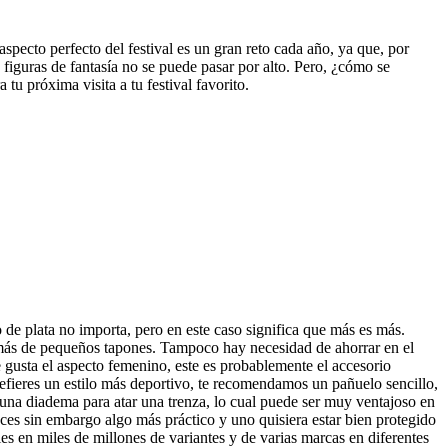
specto perfecto del festival es un gran reto cada año, ya que, por
 figuras de fantasía no se puede pasar por alto. Pero, ¿cómo se
u próxima visita a tu festival favorito.
 o de plata no importa, pero en este caso significa que más es más.
además de pequeños tapones. Tampoco hay necesidad de ahorrar en el
e gusta el aspecto femenino, este es probablemente el accesorio
refieres un estilo más deportivo, te recomendamos un pañuelo sencillo,
una diadema para atar una trenza, lo cual puede ser muy ventajoso en
onces sin embargo algo más práctico y uno quisiera estar bien protegido
s en miles de millones de variantes y de varias marcas en diferentes