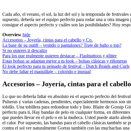
Cada año, el verano, el sol, la luz del sol y la temporada de festival
supuesto, debería ser el equipo perfecto para rodar una u otra imagen 
consigue el aspecto perfecto y cuáles son las posibilidades? Hoy respo
Overview
hide
Accesorios – Joyería, cintas para el cabello y Co.
La base de su outift – vestido o pantalones? Traje de baño o top?
Si no quieres ir descalzo
Para los que realmente quieren destacar – Flashtattoos y glitter
Estas bolsas se adaptan mejor a tu look – bolsas clásicas y riñoneras
El look perfecto para tu peinado de festival – Dutch Braids and Curls
No debe faltar el maquillaje – colorido e inusual
Accesorios – Joyería, cintas para el cabello
Lo que no debería faltar en absoluto en el aspecto perfecto del festival
Pulseras y varias cadenas, pendientes, especialmente hermosos son sie
tobillo. Una tobillera para redondear todo y listo. Blaire de Gossip G
perfecto para ti. Hay bandas de pelo en cualquier forma, en diferente
que puedes llevar en el pelo o en la muñeca. Usted puede atarlo alre
el calor. Por supuesto, las bandas para el cabello clásicas también se 
contra el sol ver naturalmente Gorras también con las muchachas una y