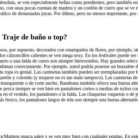
absoluta, se ven especialmente bellas como pendientes, pero también e
o, con unas pocas cuentas de madera y un cordón de cuero que se ve es
tico de demasiadas joyas. Por último, pero no menos importante, por sup
? Traje de baño o top?
sos, por supuesto, decorados con estampados de flores, por ejemplo, si
los calzoncillos calientes se ven mega sexy. En los festivales puede ser
uero o una falda de cuero son siempre bienvenidos. Hay grandes selecci
mbinan correctamente. Por ejemplo, usted podría ponerse un brazalete d
tu ropa es genial. Las camisetas también pueden ser reemplazadas por b
uguetón y colorido (y mojarse no es tan malo tampoco). Las camisetas d
 transparente o de corte ancho. Bandeaus también ofrece una buena alter
 de pesca siempre se ven bien en pantalones cortos o medias de nylon con
 en el vestido, los pantalones o la falda. Las chaquetas vaqueras o de
más fresco, los pantalones largos de tela son siempre una buena alternat
s DocMartens nunca salen y se ven muy bien con cualquier equipo. En e