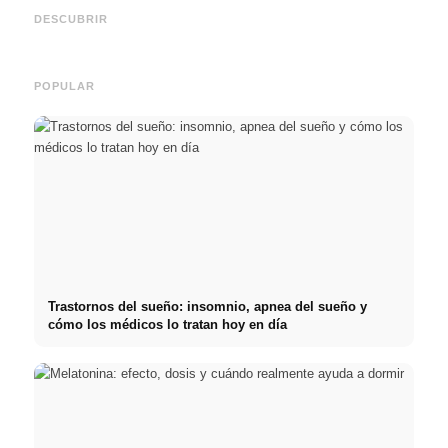
Social Media Werbeanzeigen:
Comienzo de carrera tras los
oport
Mehr Verkäufe durch gezieltes
estudios: lo que realmente
y el c
DESCUBRIR
Online Marketing
buscan los reclutadores
carre
POPULAR
Trastornos del sueño: insomnio, apnea del sueño y
cómo los médicos lo tratan hoy en día