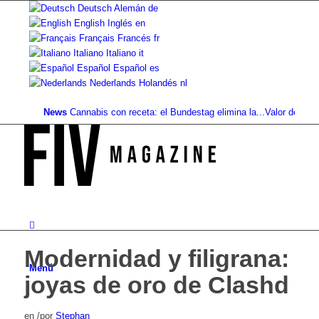
Deutsch
Alemán
de
English
Inglés
en
Français
Francés
fr
Italiano
Italiano
it
Español
Español
es
Nederlands
Holandés
nl
News
Cannabis con receta: el Bundestag elimina la...
Valor del suelo 
Modernidad y filigrana:
Menú
joyas de oro de Clashd
en
/
por
Stephan