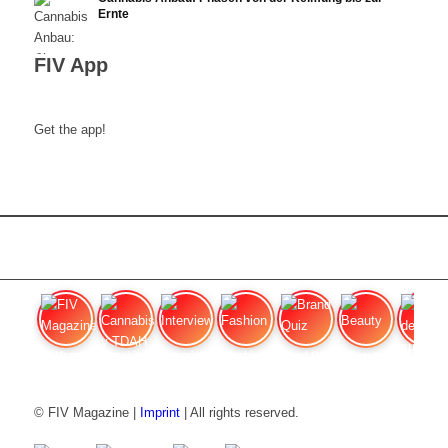
Ernte
FIV App
Get the app!
FIV Magazine
Cannabis y TDAH:
Interview
Fashion
Brand Quiz
Beauty
Valor del
© FIV Magazine |
Imprint
| All rights reserved.