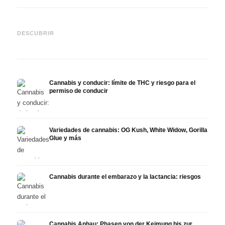
Cannabis y TDAH: dopamina,
Cannabis en fibromialgia:
Canna
automedición y lo que
dolor, sueño y sistema
quimi
DESCUBRIR
muestran los estudios
endocanabinoide
Drona
Cannabis y conducir: límite de THC y riesgo para el
permiso de conducir
Variedades de cannabis: OG Kush, White Widow, Gorilla
Glue y más
Cannabis durante el embarazo y la lactancia: riesgos
Cannabis Anbau: Phasen von der Keimung bis zur