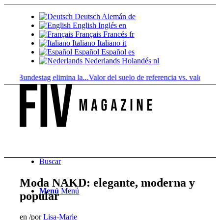
Deutsch
Alemán
de
English
Inglés
en
Français
Francés
fr
Italiano
Italiano
it
Español
Español
es
Nederlands
Holandés
nl
l Bundestag elimina la...
Valor del suelo de referencia vs. valor...
Infuse
Buscar
Moda NAKD: elegante, moderna y
Menú
Menú
popular
en
/
por
Lisa-Marie