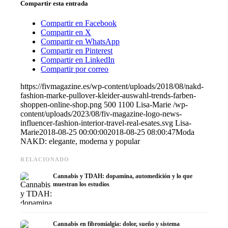
Compartir esta entrada
Compartir en Facebook
Compartir en X
Compartir en WhatsApp
Compartir en Pinterest
Compartir en LinkedIn
Compartir por correo
https://fivmagazine.es/wp-content/uploads/2018/08/nakd-
fashion-marke-pullover-kleider-auswahl-trends-farben-
shoppen-online-shop.png
500
1100
Lisa-Marie
/wp-
content/uploads/2023/08/fiv-magazine-logo-news-
influencer-fashion-interior-travel-real-esates.svg
Lisa-
Marie
2018-08-25 00:00:00
2018-08-25 08:00:47
Moda
NAKD: elegante, moderna y popular
RELACIONADO
Cannabis y TDAH: dopamina, automedición y lo que
muestran los estudios
Cannabis en fibromialgia: dolor, sueño y sistema