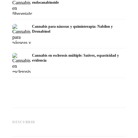
endocanabinoide
Cannabis para náuseas y quimioterapia: Nabilon y
Dronabinol
Cannabis en esclerosis múltiple: Sativex, espasticidad y
evidencia
Cannabis y epilepsia: CBD,
CBD y p
Epidiolex y el estado actual de
Cannabis Oil casero:
puede h
DESCUBRIR
la investigación
decarboxilación e infusión
dermat