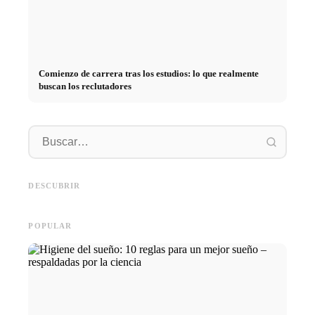
Comienzo de carrera tras los estudios: lo que realmente
buscan los reclutadores
Práctica profesional en
empresas de primer nivel:
Financiar los estudios en 2026:
Reducir 
oportunidades, remuneración y
Deutschlandstipendium, BAföG
realmen
el camino directo hacia la
y consejos inteligentes para
médicos
DESCUBRIR
carrera
ahorrar
técnica
POPULAR