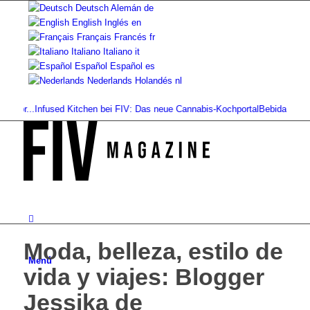
Deutsch
Alemán
de
English
Inglés
en
Français
Francés
fr
Italiano
Italiano
it
Español
Español
es
Nederlands
Holandés
nl
r...
Infused Kitchen bei FIV: Das neue Cannabis-Kochportal
Bebidas de cannabi
Moda, belleza, estilo de
Menú
vida y viajes: Blogger
Jessika de