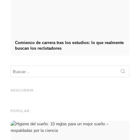
Comienzo de carrera tras los estudios: lo que realmente
buscan los reclutadores
Práctica profesional en
Financiar los estudios en
empresas de primer nivel:
2026:
Reduci
oportunidades, remuneración
Deutschlandstipendium,
realm
y el camino directo hacia la
BAföG y consejos
médic
DESCUBRIR
carrera
inteligentes para ahorrar
& téc
POPULAR