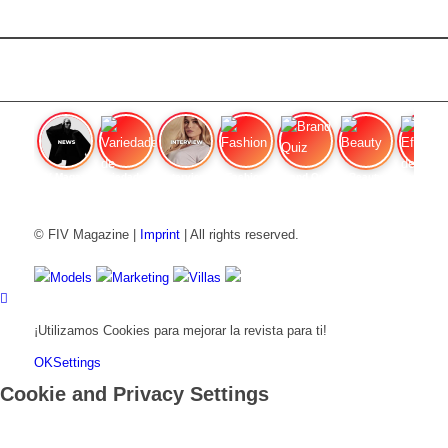
FIV Magazine
Variedades de cannabis:
Interview
Fashion
Brand Quiz
Beauty
Efecto
© FIV Magazine |
Imprint
| All rights reserved.
Models
Marketing
Villas
¡Utilizamos Cookies para mejorar la revista para ti!
OK
Settings
Cookie and Privacy Settings