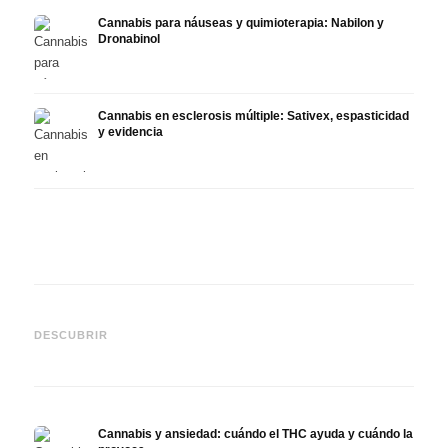
Cannabis para náuseas y quimioterapia: Nabilon y
Dronabinol
Cannabis en esclerosis múltiple: Sativex, espasticidad
y evidencia
Cannabis y epilepsia: CBD,
CBD y
Epidiolex y el estado actual
Cannabis Oil casero:
puede
DESCUBRIR
de la investigación
decarboxilación e infusión
derma
Cannabis y ansiedad: cuándo el THC ayuda y cuándo la