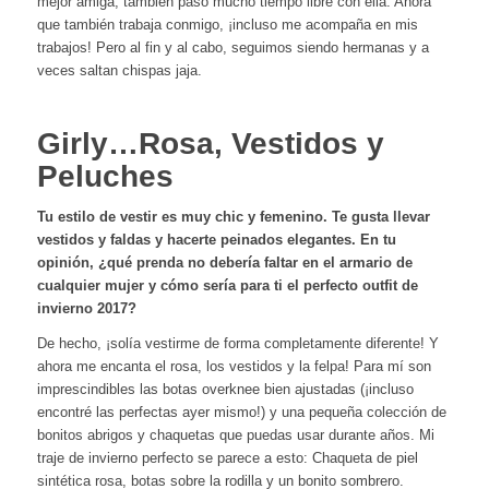
mejor amiga, también paso mucho tiempo libre con ella. Ahora
que también trabaja conmigo, ¡incluso me acompaña en mis
trabajos! Pero al fin y al cabo, seguimos siendo hermanas y a
veces saltan chispas jaja.
Girly…Rosa, Vestidos y
Peluches
Tu estilo de vestir es muy chic y femenino. Te gusta llevar
vestidos y faldas y hacerte peinados elegantes. En tu
opinión, ¿qué prenda no debería faltar en el armario de
cualquier mujer y cómo sería para ti el perfecto outfit de
invierno 2017?
De hecho, ¡solía vestirme de forma completamente diferente! Y
ahora me encanta el rosa, los vestidos y la felpa! Para mí son
imprescindibles las botas overknee bien ajustadas (¡incluso
encontré las perfectas ayer mismo!) y una pequeña colección de
bonitos abrigos y chaquetas que puedas usar durante años. Mi
traje de invierno perfecto se parece a esto: Chaqueta de piel
sintética rosa, botas sobre la rodilla y un bonito sombrero.