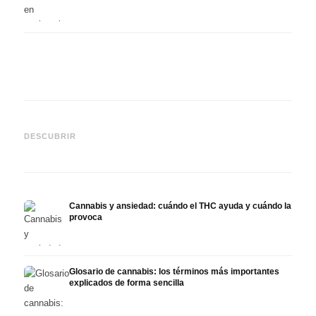
Cannabis y epilepsia: CBD,
CBD y
Epidiolex y el estado actual
Cannabis Oil casero:
puede
DESCUBRIR
de la investigación
decarboxilación e infusión
derma
Cannabis y ansiedad: cuándo el THC ayuda y cuándo la
provoca
Glosario de cannabis: los términos más importantes
explicados de forma sencilla