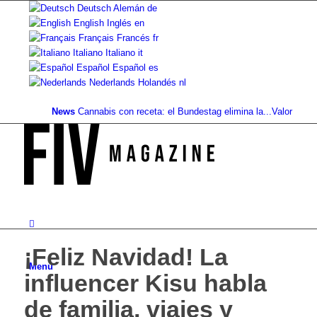
Deutsch
Alemán
de
English
Inglés
en
Français
Francés
fr
Italiano
Italiano
it
Español
Español
es
Nederlands
Holandés
nl
News
Cannabis con receta: el Bundestag elimina la...
Valor del suelo 
¡Feliz Navidad! La
Menú
influencer Kisu habla
de familia, viajes y