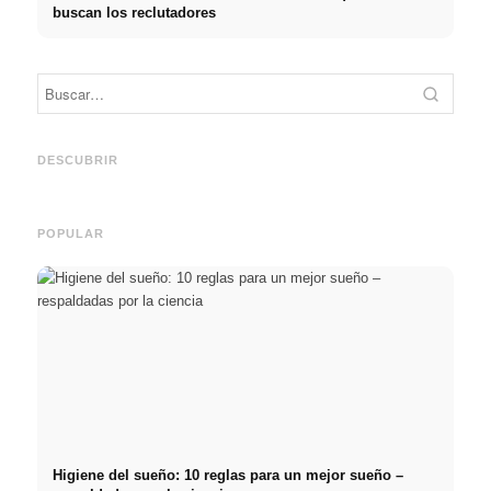
buscan los reclutadores
Práctica profesional en
Financiar los estudios en
empresas de primer nivel:
2026:
Reduci
oportunidades, remuneración
Deutschlandstipendium,
realm
y el camino directo hacia la
BAföG y consejos
médic
DESCUBRIR
carrera
inteligentes para ahorrar
& téc
POPULAR
Higiene del sueño: 10 reglas para un mejor sueño –