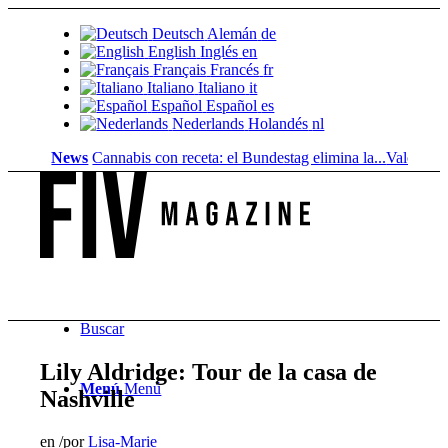
Deutsch
Alemán
de
English
Inglés
en
Français
Francés
fr
Italiano
Italiano
it
Español
Español
es
Nederlands
Holandés
nl
News
Cannabis con receta: el Bundestag elimina la...
Valor del suel
Buscar
Lily Aldridge: Tour de la casa de
Menú
Menú
Nashville
en
/
por
Lisa-Marie