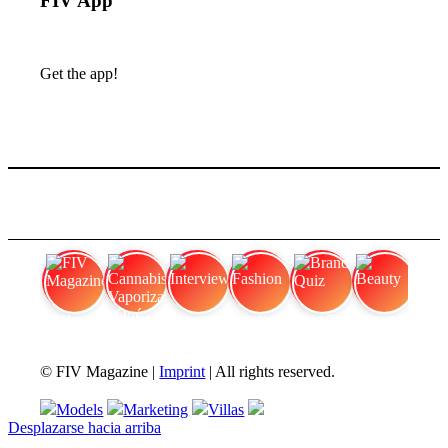
FIV App
Get the app!
FIV Magazine
Cannabis Vaporizador: ¿Qué
Interview
Fashion
Brand Quiz
Beauty
© FIV Magazine |
Imprint
| All rights reserved.
Models
Marketing
Villas
Desplazarse hacia arriba