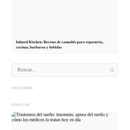
Infused Kitchen: Recetas de cannabis para repostería,
cocinar, barbacoa y bebidas
Práctic
empresa
Social Media Werbeanzeigen:
Comienzo de carrera tras los
oportun
Mehr Verkäufe durch gezieltes
estudios: lo que realmente
el cami
DESCUBRIR
Online Marketing
buscan los reclutadores
carrera
POPULAR