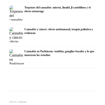
Terpenos del cannabis: mircen, linalol, β-cariofileno y el
efecto entourage
Cannabis y cáncer: efecto antitumoral, terapia paliativa y
evidencia
Cannabis en Parkinson: temblor, ganglios basales y lo que
muestran los estudios
Cannabis y TDAH: dopamina,
Cannabis en fibromialgia:
Cannabi
automedición y lo que
dolor, sueño y sistema
quimiot
DESCUBRIR
muestran los estudios
endocanabinoide
Dronab