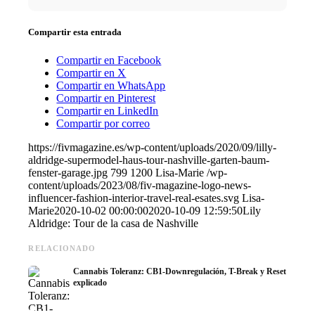
Compartir esta entrada
Compartir en Facebook
Compartir en X
Compartir en WhatsApp
Compartir en Pinterest
Compartir en LinkedIn
Compartir por correo
https://fivmagazine.es/wp-content/uploads/2020/09/lilly-
aldridge-supermodel-haus-tour-nashville-garten-baum-
fenster-garage.jpg
799
1200
Lisa-Marie
/wp-
content/uploads/2023/08/fiv-magazine-logo-news-
influencer-fashion-interior-travel-real-esates.svg
Lisa-
Marie
2020-10-02 00:00:00
2020-10-09 12:59:50
Lily
Aldridge: Tour de la casa de Nashville
RELACIONADO
Cannabis Toleranz: CB1-Downregulación, T-Break y Reset
explicado