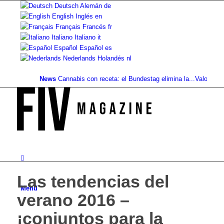
Deutsch
Alemán
de
English
Inglés
en
Français
Francés
fr
Italiano
Italiano
it
Español
Español
es
Nederlands
Holandés
nl
News
Cannabis con receta: el Bundestag elimina la...
Valor del suel
Las tendencias del
Menú
verano 2016 –
¡conjuntos para la