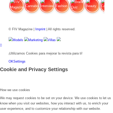
FIV Magazine
Cannabis en dolores
Interview
Fashion
Brand Quiz
Beauty
Cannab
© FIV Magazine |
Imprint
| All rights reserved.
Models
Marketing
Villas
¡Utilizamos Cookies para mejorar la revista para ti!
OK
Settings
Cookie and Privacy Settings
How we use cookies
We may request cookies to be set on your device. We use cookies to let us
know when you visit our websites, how you interact with us, to enrich your
user experience, and to customize your relationship with our website.