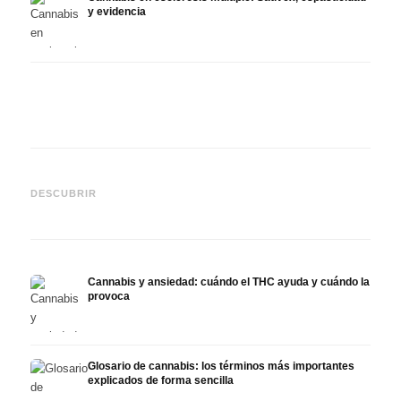
y evidencia
Cannabis y epilepsia: CBD,
CBD y
Epidiolex y el estado actual
Cannabis Oil casero:
puede
DESCUBRIR
de la investigación
decarboxilación e infusión
derma
Cannabis y ansiedad: cuándo el THC ayuda y cuándo la
provoca
Glosario de cannabis: los términos más importantes
explicados de forma sencilla